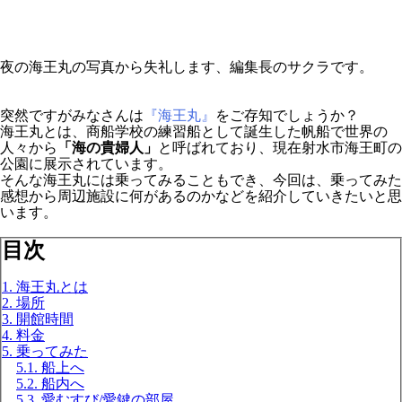
夜の海王丸の写真から失礼します、編集長のサクラです。
突然ですがみなさんは
『海王丸』
をご存知でしょうか？
海王丸とは、商船学校の練習船として誕生した帆船で世界の
人々から
「海の貴婦人」
と呼ばれており、現在射水市海王町の
公園に展示されています。
そんな海王丸には乗ってみることもでき、今回は、乗ってみた
感想から周辺施設に何があるのかなどを紹介していきたいと思
います。
目次
1. 海王丸とは
2. 場所
3. 開館時間
4. 料金
5. 乗ってみた
5.1. 船上へ
5.2. 船内へ
5.3. 愛むすび/愛鍵の部屋