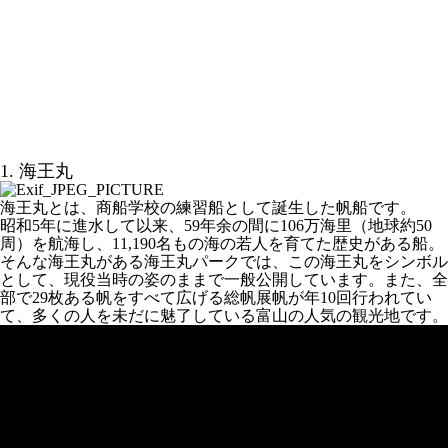
1. 海王丸
海王丸とは、商船学校の練習船として誕生した帆船です。
昭和5年に進水して以来、59年余の間に106万海里（地球約50
周）を航海し、11,190名もの海の若人を育てた歴史がある船。
そんな海王丸がある海王丸パークでは、この海王丸をシンボル
として、現役当時の姿のままで一般公開しています。また、全
部で29枚ある帆をすべて広げる総帆展帆が年10回行われてい
て、多くの人を未だに魅了している富山の人気の観光地です。