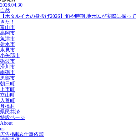
2026.04.30
自然
【ホタルイカの身投げ2026】旬や時期 地元民が実際に採って
きた！
富山市
高岡市
魚津市
射水市
氷見市
小矢部市
砺波市
滑川市
南砺市
黒部市
朝日町
上市町
立山町
入善町
舟橋村
県民共済
特設ページ
About
us
広告掲載&仕事依頼
情報提供