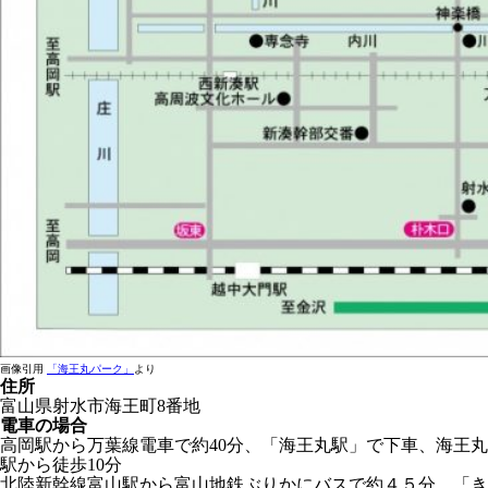
画像引用
「海王丸パーク」
より
住所
富山県射水市海王町8番地
電車の場合
高岡駅から万葉線電車で約40分、「海王丸駅」で下車、海王丸
駅から徒歩10分
北陸新幹線富山駅から富山地鉄ぶりかにバスで約４５分、「き