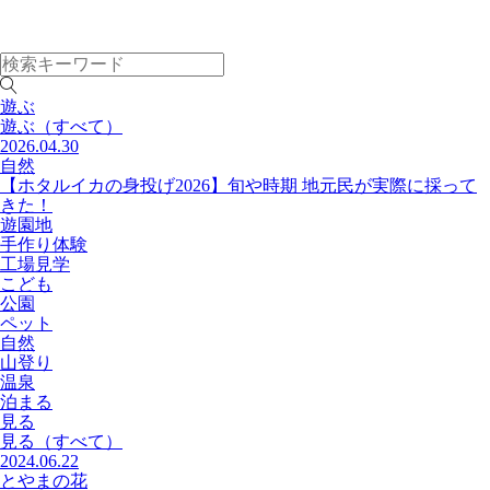
遊ぶ
遊ぶ
（すべて）
2026.04.30
自然
【ホタルイカの身投げ2026】旬や時期 地元民が実際に採って
きた！
遊園地
手作り体験
工場見学
こども
公園
ペット
自然
山登り
温泉
泊まる
見る
見る
（すべて）
2024.06.22
とやまの花