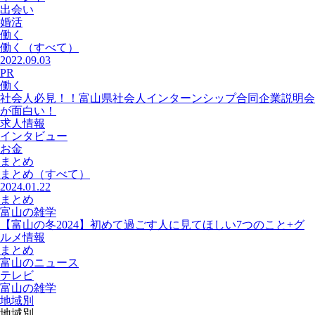
出会い
婚活
働く
働く
（すべて）
2022.09.03
PR
働く
社会人必見！！富山県社会人インターンシップ合同企業説明会
が面白い！
求人情報
インタビュー
お金
まとめ
まとめ
（すべて）
2024.01.22
まとめ
富山の雑学
【富山の冬2024】初めて過ごす人に見てほしい7つのこと+グ
ルメ情報
まとめ
富山のニュース
テレビ
富山の雑学
地域別
地域別