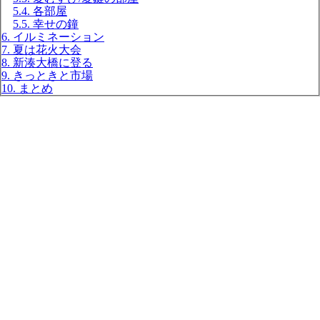
5.4. 各部屋
5.5. 幸せの鐘
6. イルミネーション
7. 夏は花火大会
8. 新湊大橋に登る
9. きっときと市場
10. まとめ