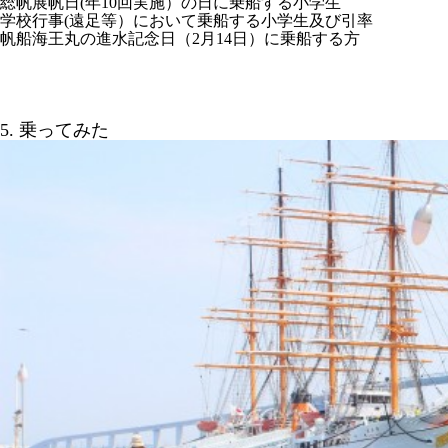
総帆展帆日(年10回実施）の日に乗船する小学生
学校行事(遠足等）において乗船する小学生及び引率
帆船海王丸の進水記念日（2月14日）に乗船する方
5. 乗ってみた