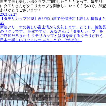
世界で最も美しい湾クラブに加盟したこともあって、毎年7月
にタモリさんがタモリカップを開催しにやってくるので、加盟
ありがとうございます！
2021.02.27
【タモリカップ2018】再び富山湾で開催決定！詳しい情報まと
め
新湊アリーナの美しい富山湾から失礼します。どうも、編集長
のサクラです。 突然ですが、みなさんは「タモリカップ」を
ご存知だろうか？ タモリカップとは海を愛するタモリが行う
日本一楽しいヨットレースのことで、それがな...