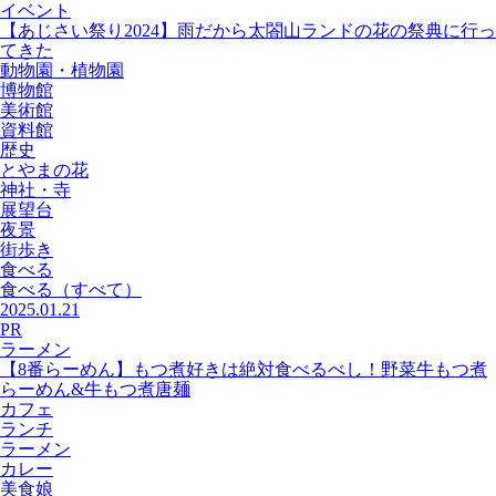
イベント
【あじさい祭り2024】雨だから太閤山ランドの花の祭典に行っ
てきた
動物園・植物園
博物館
美術館
資料館
歴史
とやまの花
神社・寺
展望台
夜景
街歩き
食べる
食べる
（すべて）
2025.01.21
PR
ラーメン
【8番らーめん】もつ煮好きは絶対食べるべし！野菜牛もつ煮
らーめん&牛もつ煮唐麺
カフェ
ランチ
ラーメン
カレー
美食娘