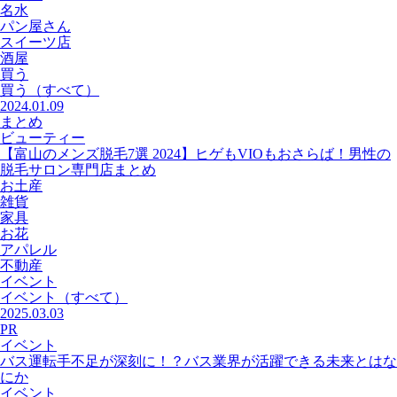
名水
パン屋さん
スイーツ店
酒屋
買う
買う
（すべて）
2024.01.09
まとめ
ビューティー
【富山のメンズ脱毛7選 2024】ヒゲもVIOもおさらば！男性の
脱毛サロン専門店まとめ
お土産
雑貨
家具
お花
アパレル
不動産
イベント
イベント
（すべて）
2025.03.03
PR
イベント
バス運転手不足が深刻に！？バス業界が活躍できる未来とはな
にか
イベント