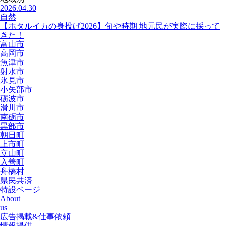
2026.04.30
自然
【ホタルイカの身投げ2026】旬や時期 地元民が実際に採って
きた！
富山市
高岡市
魚津市
射水市
氷見市
小矢部市
砺波市
滑川市
南砺市
黒部市
朝日町
上市町
立山町
入善町
舟橋村
県民共済
特設ページ
About
us
広告掲載&仕事依頼
情報提供