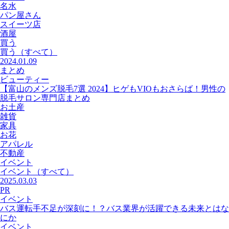
名水
パン屋さん
スイーツ店
酒屋
買う
買う
（すべて）
2024.01.09
まとめ
ビューティー
【富山のメンズ脱毛7選 2024】ヒゲもVIOもおさらば！男性の
脱毛サロン専門店まとめ
お土産
雑貨
家具
お花
アパレル
不動産
イベント
イベント
（すべて）
2025.03.03
PR
イベント
バス運転手不足が深刻に！？バス業界が活躍できる未来とはな
にか
イベント