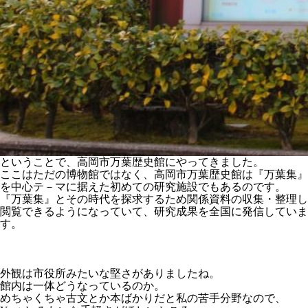
ということで、高岡市万葉歴史館にやってきました。
ここはただの博物館ではなく、高岡市万葉歴史館は『万葉集』
を中心テ－マに据えた初めての研究施設でもあるのです。
『万葉集』とその時代を探求するため関係資料の収集・整理し
閲覧できるようになっていて、研究成果を全国に発信していま
す。
外観は市役所みたいな堅さがありましたね。
館内は一体どうなっているのか。
めちゃくちゃ古文とか本ばかりだと私の苦手分野なので、