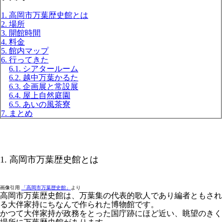
1. 高岡市万葉歴史館とは
2. 場所
3. 開館時間
4. 料金
5. 館内マップ
6. 行ってきた
6.1. シアタールーム
6.2. 越中万葉かるた
6.3. 企画展と常設展
6.4. 屋上自然庭園
6.5. あいの風茶寮
7. まとめ
1. 高岡市万葉歴史館とは
画像引用
「高岡市万葉歴史館」
より
高岡市万葉歴史館は、万葉集の代表的歌人であり編者ともされ
る大伴家持にちなんで作られた博物館です。
かつて大伴家持が政務をとった国庁跡にほど近い、眺望のきく