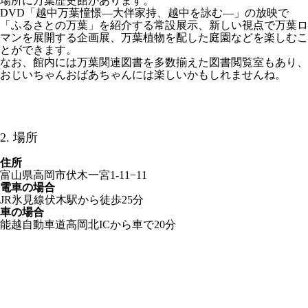
場所に万葉歴史館があります。
DVD「越中万葉憧憬―大伴家持、越中を詠む―」の放映で
「ふるさとの万葉」を紹介する常設展示、新しい視点で万葉ロ
マンを展開する企画展、万葉植物を配した庭園などを楽しむこ
とができます。
なお、館内には万葉関連図書を多数揃えた図書閲覧室もあり、
おじいちゃんおばあちゃんには楽しいかもしれませんね。
2. 場所
住所
富山県高岡市伏木一宮1-11−11
電車の場合
JR氷見線伏木駅から徒歩25分
車の場合
能越自動車道高岡北ICから車で20分