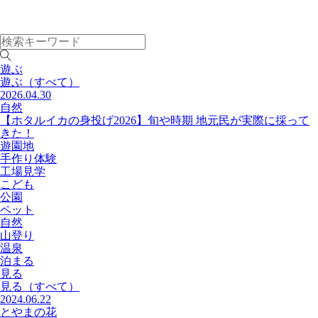
遊ぶ
遊ぶ
（すべて）
2026.04.30
自然
【ホタルイカの身投げ2026】旬や時期 地元民が実際に採って
きた！
遊園地
手作り体験
工場見学
こども
公園
ペット
自然
山登り
温泉
泊まる
見る
見る
（すべて）
2024.06.22
とやまの花