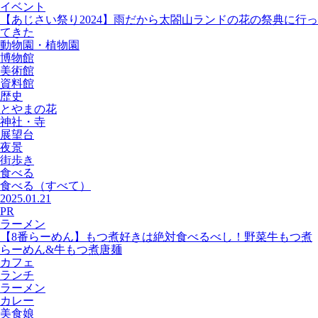
イベント
【あじさい祭り2024】雨だから太閤山ランドの花の祭典に行っ
てきた
動物園・植物園
博物館
美術館
資料館
歴史
とやまの花
神社・寺
展望台
夜景
街歩き
食べる
食べる
（すべて）
2025.01.21
PR
ラーメン
【8番らーめん】もつ煮好きは絶対食べるべし！野菜牛もつ煮
らーめん&牛もつ煮唐麺
カフェ
ランチ
ラーメン
カレー
美食娘