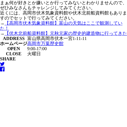
まぁ何が好きとか嫌いとか行ってみないとわかりませんので、
ぜひみなさんもチャレンジしてみてください。
近くには、高岡市伏木気象資料館や伏木北前船資料館もありま
すのでセットで行ってみてください。
→
【高岡市伏木気象資料館】富山の天気はここで観測してい
た！
→
【伏木北前船資料館】元秋元家の歴史的建造物に行ってきた
ADDRESS
富山県高岡市伏木一宮1-11-11
ホームページ
高岡市万葉歴史館
OPEN
9:00-17:00
CLOSE
火曜日
SHARE