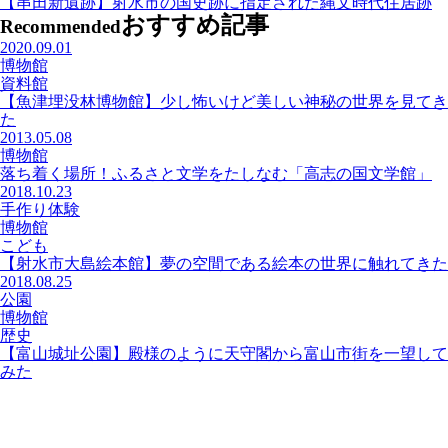
【串田新遺跡】射水市の国史跡に指定された縄文時代住居跡
おすすめ記事
Recommended
2020.09.01
博物館
資料館
【魚津埋没林博物館】少し怖いけど美しい神秘の世界を見てき
た
2013.05.08
博物館
落ち着く場所！ふるさと文学をたしなむ「高志の国文学館」
2018.10.23
手作り体験
博物館
こども
【射水市大島絵本館】夢の空間である絵本の世界に触れてきた
2018.08.25
公園
博物館
歴史
【富山城址公園】殿様のように天守閣から富山市街を一望して
みた