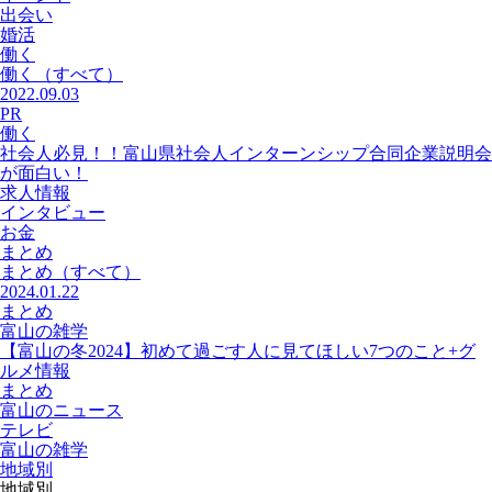
出会い
婚活
働く
働く
（すべて）
2022.09.03
PR
働く
社会人必見！！富山県社会人インターンシップ合同企業説明会
が面白い！
求人情報
インタビュー
お金
まとめ
まとめ
（すべて）
2024.01.22
まとめ
富山の雑学
【富山の冬2024】初めて過ごす人に見てほしい7つのこと+グ
ルメ情報
まとめ
富山のニュース
テレビ
富山の雑学
地域別
地域別