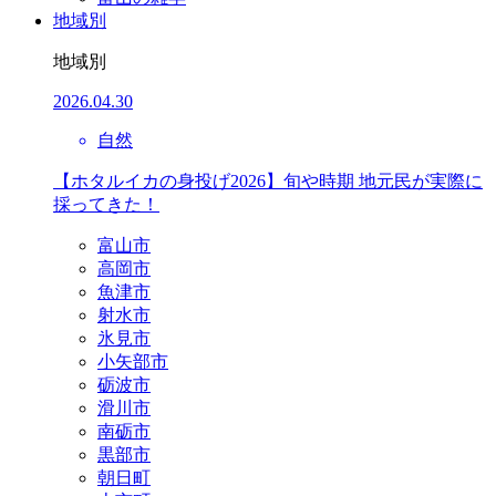
地域別
地域別
2026.04.30
自然
【ホタルイカの身投げ2026】旬や時期 地元民が実際に
採ってきた！
富山市
高岡市
魚津市
射水市
氷見市
小矢部市
砺波市
滑川市
南砺市
黒部市
朝日町