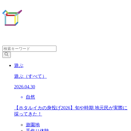
遊ぶ
遊ぶ
（すべて）
2026.04.30
自然
【ホタルイカの身投げ2026】旬や時期 地元民が実際に
採ってきた！
遊園地
手作り体験