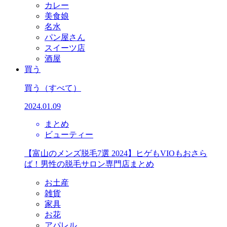
カレー
美食娘
名水
パン屋さん
スイーツ店
酒屋
買う
買う
（すべて）
2024.01.09
まとめ
ビューティー
【富山のメンズ脱毛7選 2024】ヒゲもVIOもおさら
ば！男性の脱毛サロン専門店まとめ
お土産
雑貨
家具
お花
アパレル