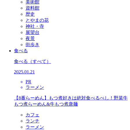
美術館
資料館
歴史
とやまの花
神社・寺
展望台
夜景
街歩き
食べる
食べる
（すべて）
2025.01.21
PR
ラーメン
【8番らーめん】もつ煮好きは絶対食べるべし！野菜牛
もつ煮らーめん&牛もつ煮唐麺
カフェ
ランチ
ラーメン