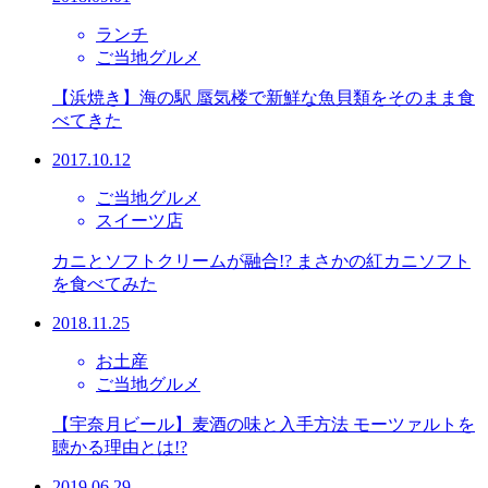
ランチ
ご当地グルメ
【浜焼き】海の駅 蜃気楼で新鮮な魚貝類をそのまま食
べてきた
2017.10.12
ご当地グルメ
スイーツ店
カニとソフトクリームが融合!? まさかの紅カニソフト
を食べてみた
2018.11.25
お土産
ご当地グルメ
【宇奈月ビール】麦酒の味と入手方法 モーツァルトを
聴かる理由とは!?
2019.06.29