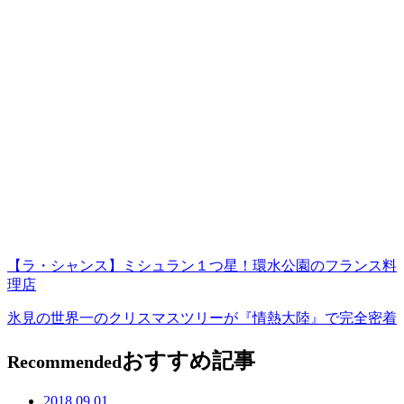
【ラ・シャンス】ミシュラン１つ星！環水公園のフランス料
理店
氷見の世界一のクリスマスツリーが『情熱大陸』で完全密着
おすすめ記事
Recommended
2018.09.01