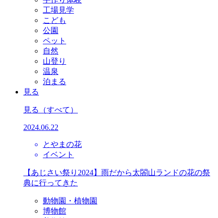
工場見学
こども
公園
ペット
自然
山登り
温泉
泊まる
見る
見る
（すべて）
2024.06.22
とやまの花
イベント
【あじさい祭り2024】雨だから太閤山ランドの花の祭
典に行ってきた
動物園・植物園
博物館