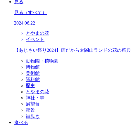
見る
見る
（すべて）
2024.06.22
とやまの花
イベント
【あじさい祭り2024】雨だから太閤山ランドの花の祭
動物園・植物園
博物館
美術館
資料館
歴史
とやまの花
神社・寺
展望台
夜景
街歩き
食べる