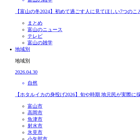
【富山の冬2024】初めて過ごす人に見てほしい7つのこ
まとめ
富山のニュース
テレビ
富山の雑学
地域別
地域別
2026.04.30
自然
【ホタルイカの身投げ2026】旬や時期 地元民が実際に
富山市
高岡市
魚津市
射水市
氷見市
小矢部市