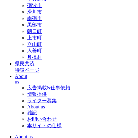
砺波市
滑川市
南砺市
黒部市
朝日町
上市町
立山町
入善町
舟橋村
県民共済
特設ページ
About
us
広告掲載&仕事依頼
情報提供
ライター募集
About us
雑記
お問い合わせ
本サイトの仕様
About us