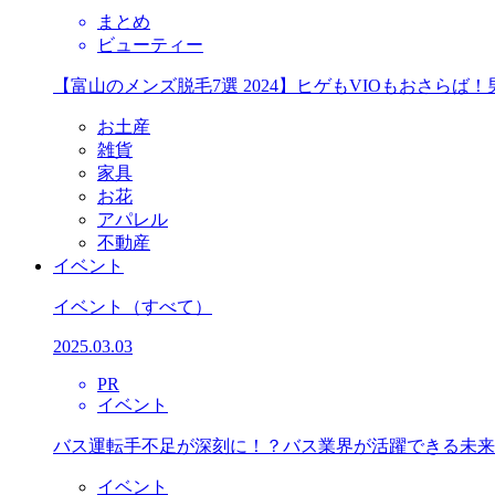
まとめ
ビューティー
【富山のメンズ脱毛7選 2024】ヒゲもVIOもおさら
お土産
雑貨
家具
お花
アパレル
不動産
イベント
イベント
（すべて）
2025.03.03
PR
イベント
バス運転手不足が深刻に！？バス業界が活躍できる未来
イベント