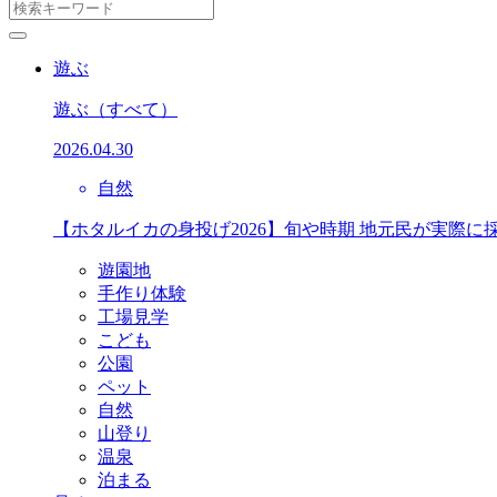
遊ぶ
遊ぶ
（すべて）
2026.04.30
自然
【ホタルイカの身投げ2026】旬や時期 地元民が実際に
遊園地
手作り体験
工場見学
こども
公園
ペット
自然
山登り
温泉
泊まる