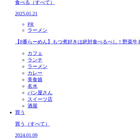
食べる
（すべて）
2025.01.21
PR
ラーメン
【8番らーめん】もつ煮好きは絶対食べるべし！野菜牛
カフェ
ランチ
ラーメン
カレー
美食娘
名水
パン屋さん
スイーツ店
酒屋
買う
買う
（すべて）
2024.01.09