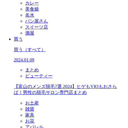
カレー
美食娘
名水
パン屋さん
スイーツ店
酒屋
買う
買う
（すべて）
2024.01.09
まとめ
ビューティー
【富山のメンズ脱毛7選 2024】ヒゲもVIOもおさら
ば！男性の脱毛サロン専門店まとめ
お土産
雑貨
家具
お花
アパレル