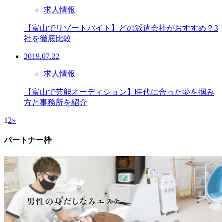
求人情報
【富山でリゾートバイト】どの派遣会社がおすすめ？3
社を徹底比較
2019.07.22
求人情報
【富山で芸能オーディション】時代に合った夢を掴み
方と事務所を紹介
1
2
»
パートナー枠