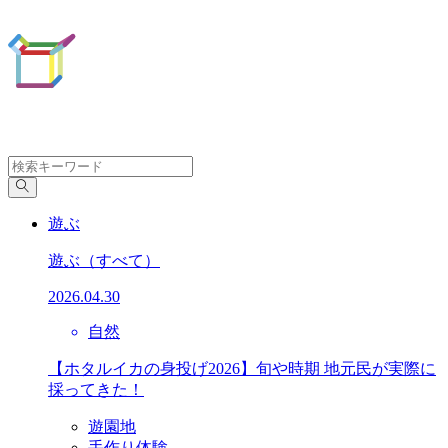
遊ぶ
遊ぶ
（すべて）
2026.04.30
自然
【ホタルイカの身投げ2026】旬や時期 地元民が実際に
採ってきた！
遊園地
手作り体験