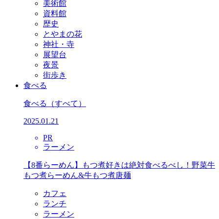
美術館
資料館
歴史
とやまの花
神社・寺
展望台
夜景
街歩き
食べる
食べる
（すべて）
2025.01.21
PR
ラーメン
【8番らーめん】もつ煮好きは絶対食べるべし！野菜牛
もつ煮らーめん&牛もつ煮唐麺
カフェ
ランチ
ラーメン