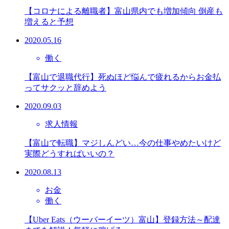
【コロナによる離職者】富山県内でも増加傾向 倒産も
増えると予想
2020.05.16
働く
【富山で退職代行】死ぬほど悩んで疲れるからお金払
ってサクッと辞めよう
2020.09.03
求人情報
【富山で転職】マジしんどい…今の仕事やめたいけど
実際どうすればいいの？
2020.08.13
お金
働く
【Uber Eats（ウーバーイーツ）富山】登録方法～配達