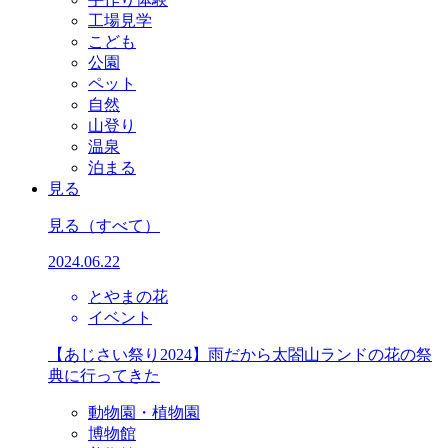
工場見学
こども
公園
ペット
自然
山登り
温泉
泊まる
見る
見る
（すべて）
2024.06.22
とやまの花
イベント
【あじさい祭り2024】雨だから太閤山ランドの花の祭
典に行ってきた
動物園・植物園
博物館