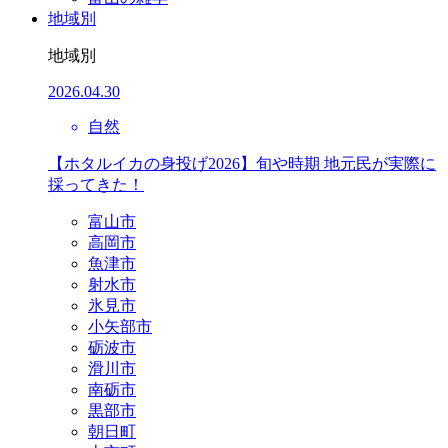
地域別
地域別
2026.04.30
自然
【ホタルイカの身投げ2026】旬や時期 地元民が実際に
採ってきた！
富山市
高岡市
魚津市
射水市
氷見市
小矢部市
砺波市
滑川市
南砺市
黒部市
朝日町