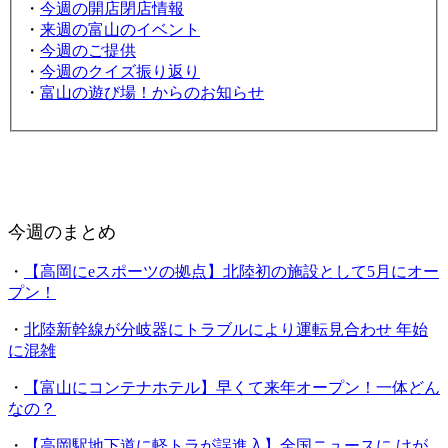
・
今週の開店閉店情報
・
来週の富山のイベント
・
今週のご提供
・
今週のクイズ振り返り
・
富山の遊び場！からのお知らせ
今週のまとめ
・
【高岡にeスポーツの拠点】北陸初の施設として5月にオー
プン！
・
北陸新幹線が分岐器にトラブルにより運転見合わせ 年始
に混雑
・
【富山にコンテナホテル】早くて来年オープン！一体どん
なの？
・
【高岡駅地下道に軽トラが誤進入】全国ニュースに けが