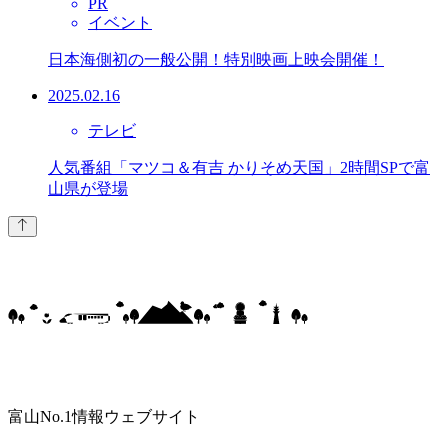
PR
イベント
日本海側初の一般公開！特別映画上映会開催！
2025.02.16
テレビ
人気番組「マツコ＆有吉 かりそめ天国」2時間SPで富
山県が登場
富山No.1情報ウェブサイト