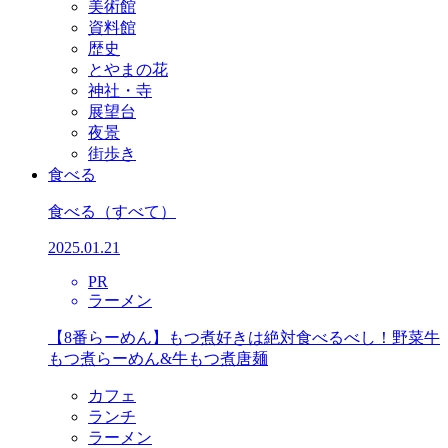
美術館
資料館
歴史
とやまの花
神社・寺
展望台
夜景
街歩き
食べる
食べる
（すべて）
2025.01.21
PR
ラーメン
【8番らーめん】もつ煮好きは絶対食べるべし！野菜牛
もつ煮らーめん&牛もつ煮唐麺
カフェ
ランチ
ラーメン