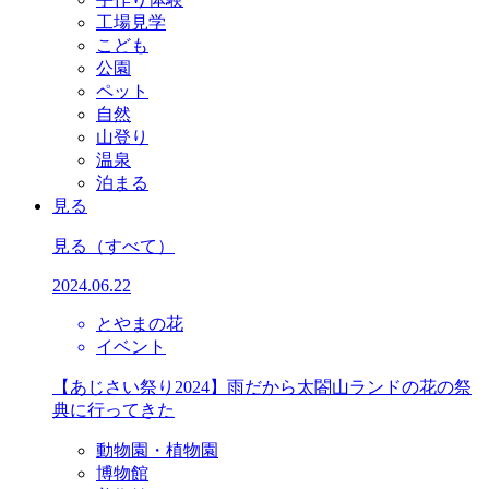
工場見学
こども
公園
ペット
自然
山登り
温泉
泊まる
見る
見る
（すべて）
2024.06.22
とやまの花
イベント
【あじさい祭り2024】雨だから太閤山ランドの花の祭
典に行ってきた
動物園・植物園
博物館