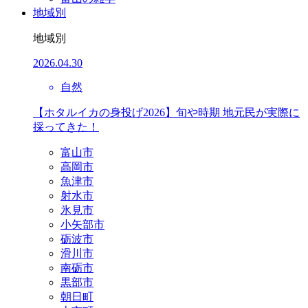
地域別
地域別
2026.04.30
自然
【ホタルイカの身投げ2026】旬や時期 地元民が実際に
採ってきた！
富山市
高岡市
魚津市
射水市
氷見市
小矢部市
砺波市
滑川市
南砺市
黒部市
朝日町