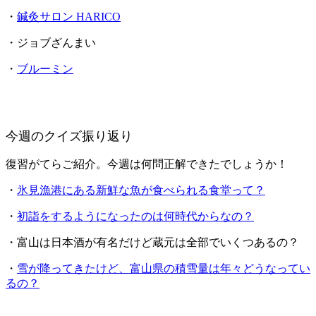
・
鍼灸サロン HARICO
・ジョブざんまい
・
ブルーミン
今週のクイズ振り返り
復習がてらご紹介。今週は何問正解できたでしょうか！
・
氷見漁港にある新鮮な魚が食べられる食堂って？
・
初詣をするようになったのは何時代からなの？
・富山は日本酒が有名だけど蔵元は全部でいくつあるの？
・
雪が降ってきたけど、富山県の積雪量は年々どうなってい
るの？