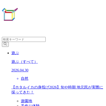
遊ぶ
遊ぶ
（すべて）
2026.04.30
自然
【ホタルイカの身投げ2026】旬や時期 地元民が実際に
採ってきた！
遊園地
手作り体験