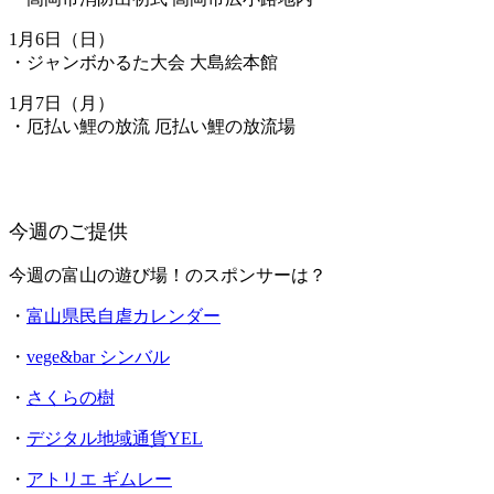
1月6日（日）
・ジャンボかるた大会 大島絵本館
1月7日（月）
・厄払い鯉の放流 厄払い鯉の放流場
今週のご提供
今週の富山の遊び場！のスポンサーは？
・
富山県民自虐カレンダー
・
vege&bar シンバル
・
さくらの樹
・
デジタル地域通貨YEL
・
アトリエ ギムレー