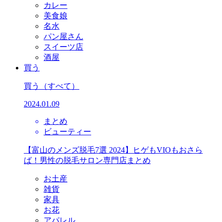
カレー
美食娘
名水
パン屋さん
スイーツ店
酒屋
買う
買う
（すべて）
2024.01.09
まとめ
ビューティー
【富山のメンズ脱毛7選 2024】ヒゲもVIOもおさら
ば！男性の脱毛サロン専門店まとめ
お土産
雑貨
家具
お花
アパレル