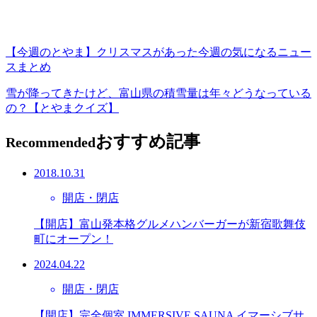
【今週のとやま】クリスマスがあった今週の気になるニュー
スまとめ
雪が降ってきたけど、富山県の積雪量は年々どうなっている
の？【とやまクイズ】
おすすめ記事
Recommended
2018.10.31
開店・閉店
【開店】富山発本格グルメハンバーガーが新宿歌舞伎
町にオープン！
2024.04.22
開店・閉店
【開店】完全個室 IMMERSIVE SAUNA イマーシブサ