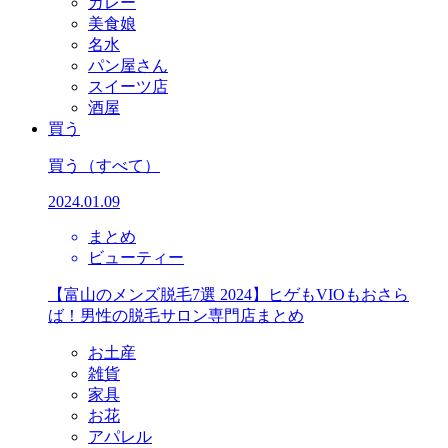
カレー
美食娘
名水
パン屋さん
スイーツ店
酒屋
買う
買う
（すべて）
2024.01.09
まとめ
ビューティー
【富山のメンズ脱毛7選 2024】ヒゲもVIOもおさら
ば！男性の脱毛サロン専門店まとめ
お土産
雑貨
家具
お花
アパレル