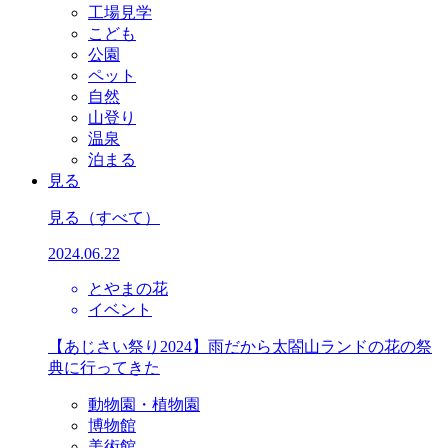
工場見学
こども
公園
ペット
自然
山登り
温泉
泊まる
見る
見る
（すべて）
2024.06.22
とやまの花
イベント
【あじさい祭り2024】雨だから太閤山ランドの花の祭
典に行ってきた
動物園・植物園
博物館
美術館