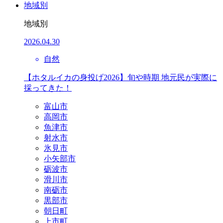
地域別
地域別
2026.04.30
自然
【ホタルイカの身投げ2026】旬や時期 地元民が実際に
採ってきた！
富山市
高岡市
魚津市
射水市
氷見市
小矢部市
砺波市
滑川市
南砺市
黒部市
朝日町
上市町