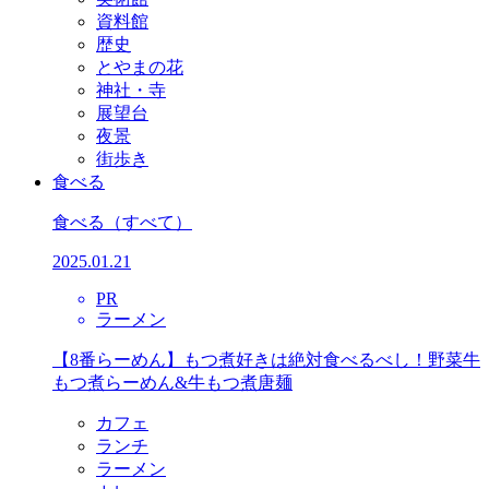
資料館
歴史
とやまの花
神社・寺
展望台
夜景
街歩き
食べる
食べる
（すべて）
2025.01.21
PR
ラーメン
【8番らーめん】もつ煮好きは絶対食べるべし！野菜牛
もつ煮らーめん&牛もつ煮唐麺
カフェ
ランチ
ラーメン