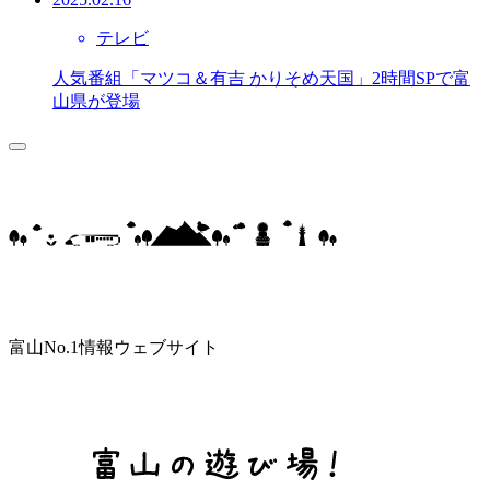
テレビ
人気番組「マツコ＆有吉 かりそめ天国」2時間SPで富
山県が登場
富山No.1情報ウェブサイト