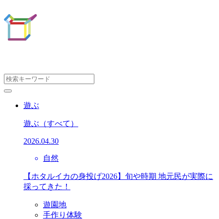
遊ぶ
遊ぶ
（すべて）
2026.04.30
自然
【ホタルイカの身投げ2026】旬や時期 地元民が実際に
採ってきた！
遊園地
手作り体験