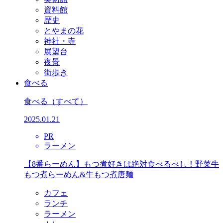
資料館
歴史
とやまの花
神社・寺
展望台
夜景
街歩き
食べる
食べる
（すべて）
2025.01.21
PR
ラーメン
【8番らーめん】もつ煮好きは絶対食べるべし！野菜牛
もつ煮らーめん&牛もつ煮唐麺
カフェ
ランチ
ラーメン