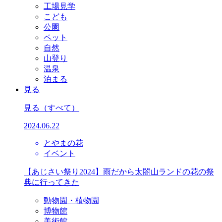
工場見学
こども
公園
ペット
自然
山登り
温泉
泊まる
見る
見る
（すべて）
2024.06.22
とやまの花
イベント
【あじさい祭り2024】雨だから太閤山ランドの花の祭
典に行ってきた
動物園・植物園
博物館
美術館