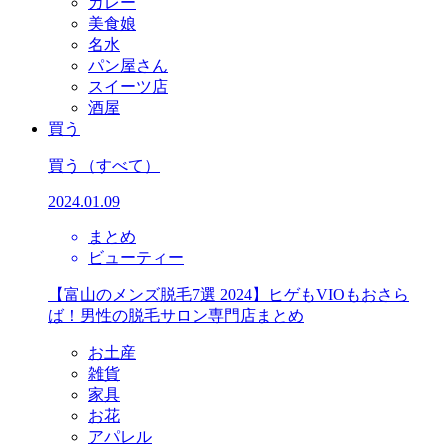
カレー
美食娘
名水
パン屋さん
スイーツ店
酒屋
買う
買う
（すべて）
2024.01.09
まとめ
ビューティー
【富山のメンズ脱毛7選 2024】ヒゲもVIOもおさら
ば！男性の脱毛サロン専門店まとめ
お土産
雑貨
家具
お花
アパレル