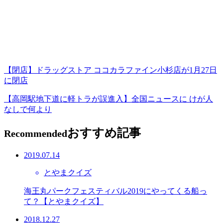
【閉店】ドラッグストア ココカラファイン小杉店が1月27日
に閉店
【高岡駅地下道に軽トラが誤進入】全国ニュースに けが人
なしで何より
おすすめ記事
Recommended
2019.07.14
とやまクイズ
海王丸パークフェスティバル2019にやってくる船っ
て？【とやまクイズ】
2018.12.27