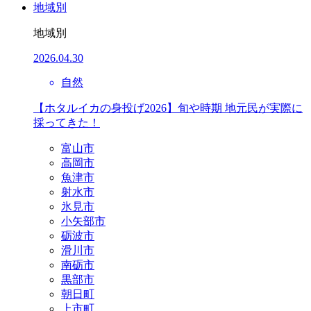
地域別
地域別
2026.04.30
自然
【ホタルイカの身投げ2026】旬や時期 地元民が実際に
採ってきた！
富山市
高岡市
魚津市
射水市
氷見市
小矢部市
砺波市
滑川市
南砺市
黒部市
朝日町
上市町