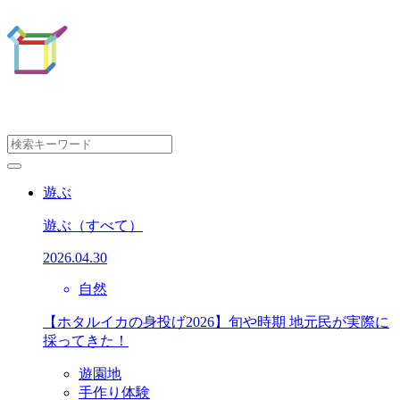
遊ぶ
遊ぶ
（すべて）
2026.04.30
自然
【ホタルイカの身投げ2026】旬や時期 地元民が実際に
採ってきた！
遊園地
手作り体験