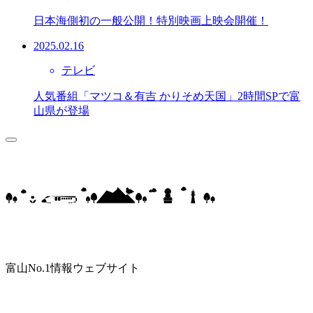
日本海側初の一般公開！特別映画上映会開催！
2025.02.16
テレビ
人気番組「マツコ＆有吉 かりそめ天国」2時間SPで富
山県が登場
富山No.1情報ウェブサイト