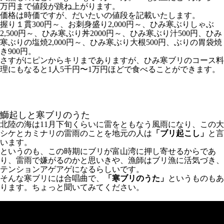
万円まで値段が跳ね上がります。
価格は時価ですが、だいたいの値段を記載いたします。
握り１貫300円～、お刺身盛り2,000円～、ひみ寒ぶりしゃぶ
2,500円～、ひみ寒ぶり丼2000円～、ひみ寒ぶり汁500円、ひみ
寒ぶりの塩焼2,000円～、ひみ寒ぶり大根500円、ぶりの胃袋焼
き900円。
さすがにピンからキリまでありますが、ひみ寒ブリのコース料
理にもなると1人5千円〜1万円ほどで食べることができます。
鰤起しと寒ブリのうた
北陸の海は11月下旬くらいに雷をともなう風雨になり、この大
シケとカミナリの雷雨のことを地元の人は
「ブリ起こし」
と言
います。
というのも、この時期にブリが富山湾に押し寄せるからであ
り、雷雨で嫌がるのかと思いきや、漁師はブリ漁に活気づき、
テンションアゲアゲになるらしいです。
そんな寒ブリには合唱曲で、
「寒ブリのうた」
というものもあ
ります。ちょっと聞いてみてください。