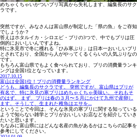
めちゃくちゃいかついブリ写真から失礼します、編集長のサク
ラです。
突然ですが、みなさんは富山県が制定した「県の魚」をご存知
でしょうか？
答えはホタルイカ・シロエビ・ブリの3つで、中でもブリは圧
倒的においしいんですよね。
特に氷見市で冬に穫れる「ひみ寒ぶり」は日本一おいしいブリ
とされており、全国から人がやってくるくらいの人気ぶりなの
です。
もちろん富山県でもよく食べられており、ブリの消費量ランキ
ングは全国1位となっています。
2017.10.15
富山は全国1位！ブリの消費量ランキング
どうも、編集長のサクラです。 突然ですが、富山県はブリが
有名で、特に氷見の寒ブリはめちゃくちゃ美味い。 それもそ
のはず。 まず、ブリは春の３月〜５月にかけて九州で産卵し
ます。そうして、生まれた稚魚はエサを...
ということで今回は、そんな氷見の寒ブリに関する知っている
ようで知らない雑学とブリがおいしいお店などを紹介していき
たいと思います。
ちなみに富山県にはどんな名産の魚があるかはこちらの記事を
参考にしてください。
2024.01.09