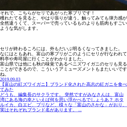
それで、こちらがセリであがった寒ブリです！
穫れたてを見ると、やはり張りが違う。触ってみても弾力感が
全然違うくて、スーパーで売っているものよりも筋肉もすごい
ような気がします。
セリが終わるころには、外もだいぶ明るくなってきました。
なにはともあれ、富山の寒ブリがこのようにセリが行なわれて
料亭や寿司屋に行くことがわかりました。
富山県では他にも秋の味覚であるベニズワイガニのセリも見る
ことができるので、こういうアミューズメントもまたいいです
ね。
2019.09.03
【富山の紅ズワイガニ】ブランド化された高志の紅ガニを食べ
てみた
どうも、編集長のサクラです。 突然ですがみなさんは、富山
湾にある海の幸といえば何を思い浮かべるでしょうあ？ ホタ
ルイカ、白エビ、ブリなど、様々な「富山のさかな」がおり、
実はそれぞれブランド名があります。 ...