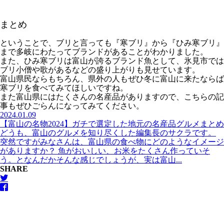
まとめ
ということで、ブリと言っても『寒ブリ』から『ひみ寒ブリ』
まで多岐にわたってブランドがあることがわかりました。
また、ひみ寒ブリは富山が誇るブランド魚として、氷見市では
ブリ小僧や歌があるなどの盛り上がりも見せています。
富山県民ならもちろん、県外の人もぜひ冬に富山に来たならば
寒ブリを食べてみてほしいですね。
また富山県にはたくさんの名産品がありますので、こちらの記
事もぜひごらんになってみてください。
2024.01.09
【富山の名物2024】ガチで選定した地元の名産品グルメまとめ
どうも、富山のグルメを知り尽くした編集長のサクラです。
突然ですがみなさんは、富山県の食べ物にどのようなイメージ
がありますか？ 魚がおいしい、お米をたくさん作っていそ
う。となんだかそんな感じでしょうが、実は富山...
SHARE