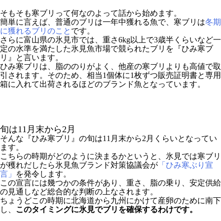
そもそも寒ブリって何なのよって話から始めます。
簡単に言えば、普通のブリは一年中獲れる魚で、寒ブリは
冬期
に獲れるブリのこと
です。
さらに富山県の氷見市では、重さ6kg以上で3歳半くらいなど一
定の水準を満たした氷見魚市場で競られたブリを『ひみ寒ブ
リ』と言います。
ひみ寒ブリは、脂ののりがよく、他産の寒ブリよりも高値で取
引されます。そのため、相当1個体に1枚ずつ販売証明書と専用
箱に入れて出荷されるほどのブランド魚となっています。
旬は11月末から2月
そんな『ひみ寒ブリ』の旬は11月末から2月くらいとなってい
ます。
こちらの時期がどのように決まるかというと、氷見では寒ブリ
が穫れだしたら氷見魚ブランド対策協議会が
「ひみ寒ぶり宣
言」
を発令します。
この宣言には幾つかの条件があり、重さ、脂の乗り、安定供給
の見通しなど総合的な判断の上なされます。
ちょうどこの時期に北海道から九州にかけて産卵のために南下
し、
このタイミングに氷見でブリを確保するわけです。