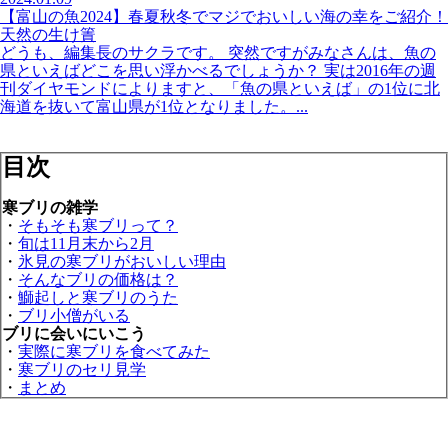
【富山の魚2024】春夏秋冬でマジでおいしい海の幸をご紹介！
天然の生け簀
どうも、編集長のサクラです。 突然ですがみなさんは、魚の
県といえばどこを思い浮かべるでしょうか？ 実は2016年の週
刊ダイヤモンドによりますと、「魚の県といえば」の1位に北
海道を抜いて富山県が1位となりました。...
目次
寒ブリの雑学
・
そもそも寒ブリって？
・
旬は11月末から2月
・
氷見の寒ブリがおいしい理由
・
そんなブリの価格は？
・
鰤起しと寒ブリのうた
・
ブリ小僧がいる
ブリに会いにいこう
・
実際に寒ブリを食べてみた
・
寒ブリのセリ見学
・
まとめ