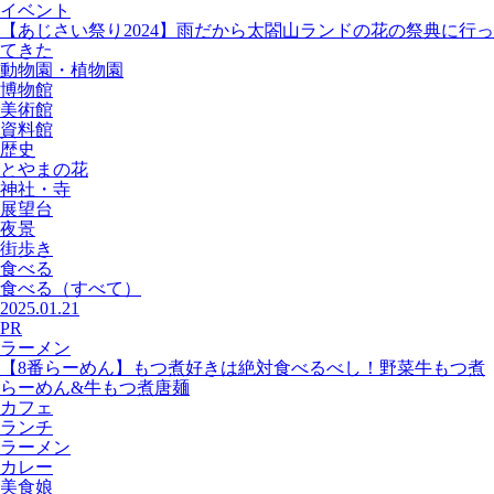
イベント
【あじさい祭り2024】雨だから太閤山ランドの花の祭典に行っ
てきた
動物園・植物園
博物館
美術館
資料館
歴史
とやまの花
神社・寺
展望台
夜景
街歩き
食べる
食べる
（すべて）
2025.01.21
PR
ラーメン
【8番らーめん】もつ煮好きは絶対食べるべし！野菜牛もつ煮
らーめん&牛もつ煮唐麺
カフェ
ランチ
ラーメン
カレー
美食娘