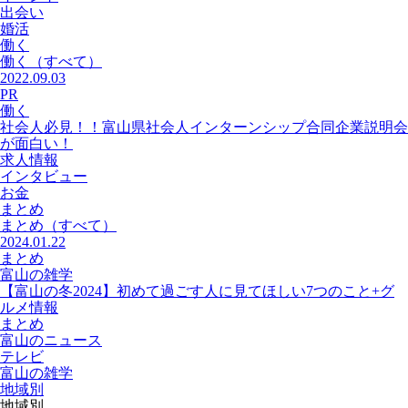
出会い
婚活
働く
働く
（すべて）
2022.09.03
PR
働く
社会人必見！！富山県社会人インターンシップ合同企業説明会
が面白い！
求人情報
インタビュー
お金
まとめ
まとめ
（すべて）
2024.01.22
まとめ
富山の雑学
【富山の冬2024】初めて過ごす人に見てほしい7つのこと+グ
ルメ情報
まとめ
富山のニュース
テレビ
富山の雑学
地域別
地域別