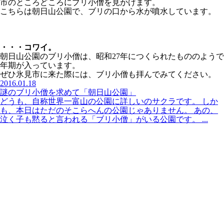
市のところどころにブリ小僧を見かけます。
こちらは朝日山公園で、ブリの口から水が噴水しています。
・・・コワイ。
朝日山公園のブリ小僧は、昭和27年につくられたもののようで
年期が入っています。
ぜひ氷見市に来た際には、ブリ小僧も拝んでみてください。
2016.01.18
謎のブリ小僧を求めて「朝日山公園」
どうも、自称世界一富山の公園に詳しいのサクラです。 しか
も、本日はただのそこらへんの公園じゃありません。 あの、
泣く子も黙ると言われる「ブリ小僧」がいる公園です。 ...