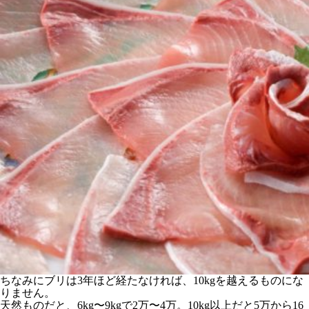
ちなみにブリは3年ほど経たなければ、10kgを越えるものにな
りません。
天然ものだと、6kg〜9kgで2万〜4万。10kg以上だと5万から16