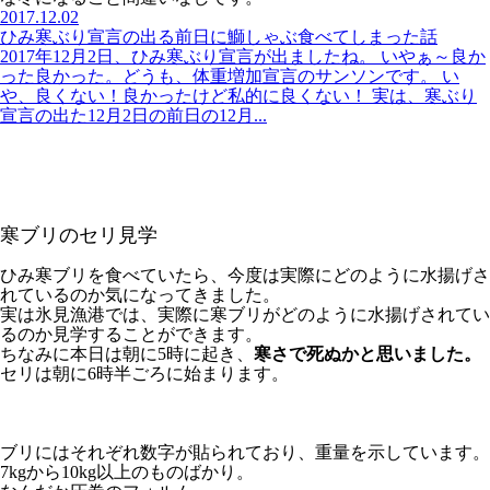
2017.12.02
ひみ寒ぶり宣言の出る前日に鰤しゃぶ食べてしまった話
2017年12月2日、ひみ寒ぶり宣言が出ましたね。 いやぁ～良か
った良かった。どうも、体重増加宣言のサンソンです。 い
や、良くない！良かったけど私的に良くない！ 実は、寒ぶり
宣言の出た12月2日の前日の12月...
寒ブリのセリ見学
ひみ寒ブリを食べていたら、今度は実際にどのように水揚げさ
れているのか気になってきました。
実は氷見漁港では、実際に寒ブリがどのように水揚げされてい
るのか見学することができます。
ちなみに本日は朝に5時に起き、
寒さで死ぬかと思いました。
セリは朝に6時半ごろに始まります。
ブリにはそれぞれ数字が貼られており、重量を示しています。
7kgから10kg以上のものばかり。