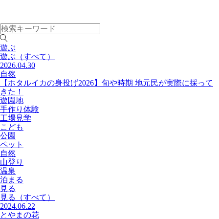
遊ぶ
遊ぶ
（すべて）
2026.04.30
自然
【ホタルイカの身投げ2026】旬や時期 地元民が実際に採って
きた！
遊園地
手作り体験
工場見学
こども
公園
ペット
自然
山登り
温泉
泊まる
見る
見る
（すべて）
2024.06.22
とやまの花