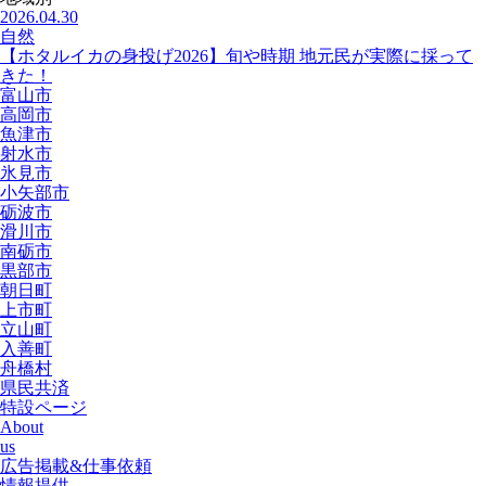
2026.04.30
自然
【ホタルイカの身投げ2026】旬や時期 地元民が実際に採って
きた！
富山市
高岡市
魚津市
射水市
氷見市
小矢部市
砺波市
滑川市
南砺市
黒部市
朝日町
上市町
立山町
入善町
舟橋村
県民共済
特設ページ
About
us
広告掲載&仕事依頼
情報提供