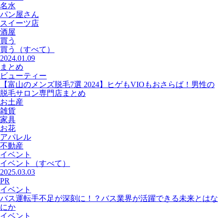
名水
パン屋さん
スイーツ店
酒屋
買う
買う
（すべて）
2024.01.09
まとめ
ビューティー
【富山のメンズ脱毛7選 2024】ヒゲもVIOもおさらば！男性の
脱毛サロン専門店まとめ
お土産
雑貨
家具
お花
アパレル
不動産
イベント
イベント
（すべて）
2025.03.03
PR
イベント
バス運転手不足が深刻に！？バス業界が活躍できる未来とはな
にか
イベント