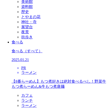
美術館
資料館
歴史
とやまの花
神社・寺
展望台
夜景
街歩き
食べる
食べる
（すべて）
2025.01.21
PR
ラーメン
【8番らーめん】もつ煮好きは絶対食べるべし！野菜牛
もつ煮らーめん&牛もつ煮唐麺
カフェ
ランチ
ラーメン