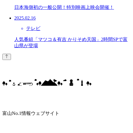
日本海側初の一般公開！特別映画上映会開催！
2025.02.16
テレビ
人気番組「マツコ＆有吉 かりそめ天国」2時間SPで富
山県が登場
富山No.1情報ウェブサイト