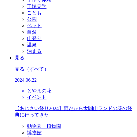
工場見学
こども
公園
ペット
自然
山登り
温泉
泊まる
見る
見る
（すべて）
2024.06.22
とやまの花
イベント
【あじさい祭り2024】雨だから太閤山ランドの花の祭
典に行ってきた
動物園・植物園
博物館