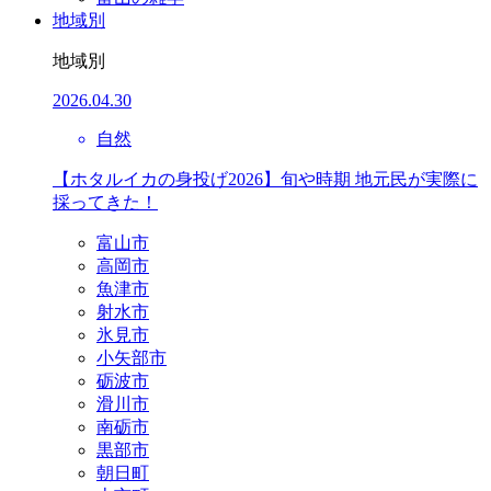
地域別
地域別
2026.04.30
自然
【ホタルイカの身投げ2026】旬や時期 地元民が実際に
採ってきた！
富山市
高岡市
魚津市
射水市
氷見市
小矢部市
砺波市
滑川市
南砺市
黒部市
朝日町