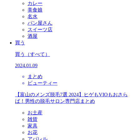
カレー
美食娘
名水
パン屋さん
スイーツ店
酒屋
買う
買う
（すべて）
2024.01.09
まとめ
ビューティー
【富山のメンズ脱毛7選 2024】ヒゲもVIOもおさら
ば！男性の脱毛サロン専門店まとめ
お土産
雑貨
家具
お花
アパレル