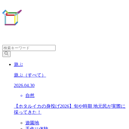
遊ぶ
遊ぶ
（すべて）
2026.04.30
自然
【ホタルイカの身投げ2026】旬や時期 地元民が実際に
採ってきた！
遊園地
手作り体験