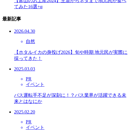
【富山のお土産2024】王道からネタまで地元民が食べ
てみた16選+α
最新記事
2026.04.30
自然
【ホタルイカの身投げ2026】旬や時期 地元民が実際に
採ってきた！
2025.03.03
PR
イベント
バス運転手不足が深刻に！？バス業界が活躍できる未
来とはなにか
2025.02.20
PR
イベント