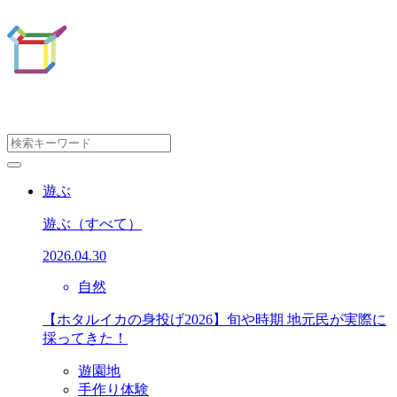
遊ぶ
遊ぶ
（すべて）
2026.04.30
自然
【ホタルイカの身投げ2026】旬や時期 地元民が実際に
採ってきた！
遊園地
手作り体験