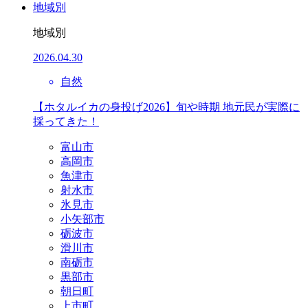
地域別
地域別
2026.04.30
自然
【ホタルイカの身投げ2026】旬や時期 地元民が実際に
採ってきた！
富山市
高岡市
魚津市
射水市
氷見市
小矢部市
砺波市
滑川市
南砺市
黒部市
朝日町
上市町