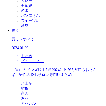
カレー
美食娘
名水
パン屋さん
スイーツ店
酒屋
買う
買う
（すべて）
2024.01.09
まとめ
ビューティー
【富山のメンズ脱毛7選 2024】ヒゲもVIOもおさら
ば！男性の脱毛サロン専門店まとめ
お土産
雑貨
家具
お花
アパレル