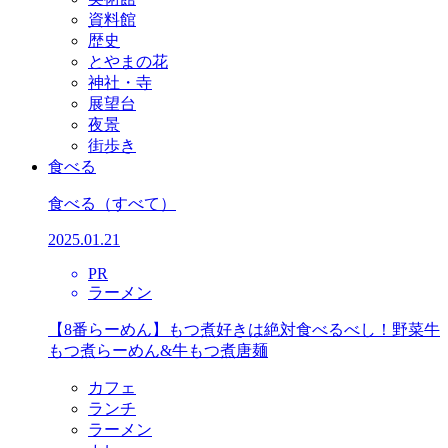
資料館
歴史
とやまの花
神社・寺
展望台
夜景
街歩き
食べる
食べる
（すべて）
2025.01.21
PR
ラーメン
【8番らーめん】もつ煮好きは絶対食べるべし！野菜牛
もつ煮らーめん&牛もつ煮唐麺
カフェ
ランチ
ラーメン