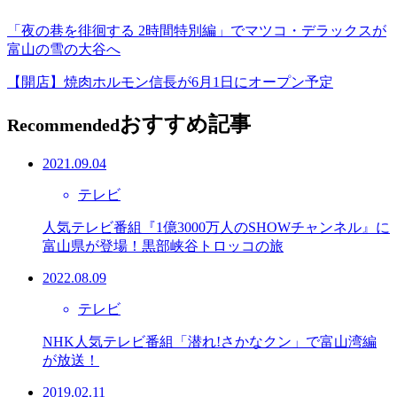
「夜の巷を徘徊する 2時間特別編」でマツコ・デラックスが
富山の雪の大谷へ
【開店】焼肉ホルモン信長が6月1日にオープン予定
おすすめ記事
Recommended
2021.09.04
テレビ
人気テレビ番組『1億3000万人のSHOWチャンネル』に
富山県が登場！黒部峡谷トロッコの旅
2022.08.09
テレビ
NHK人気テレビ番組「潜れ!さかなクン」で富山湾編
が放送！
2019.02.11