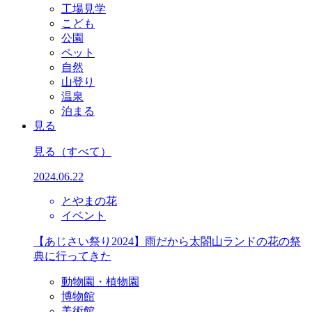
工場見学
こども
公園
ペット
自然
山登り
温泉
泊まる
見る
見る
（すべて）
2024.06.22
とやまの花
イベント
【あじさい祭り2024】雨だから太閤山ランドの花の祭
典に行ってきた
動物園・植物園
博物館
美術館