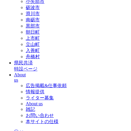
小矢部市
砺波市
滑川市
南砺市
黒部市
朝日町
上市町
立山町
入善町
舟橋村
県民共済
特設ページ
About
us
広告掲載&仕事依頼
情報提供
ライター募集
About us
雑記
お問い合わせ
本サイトの仕様