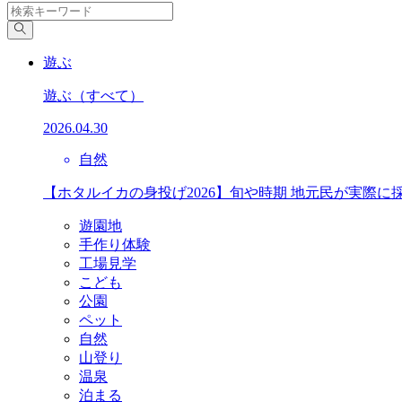
遊ぶ
遊ぶ
（すべて）
2026.04.30
自然
【ホタルイカの身投げ2026】旬や時期 地元民が実際に
遊園地
手作り体験
工場見学
こども
公園
ペット
自然
山登り
温泉
泊まる