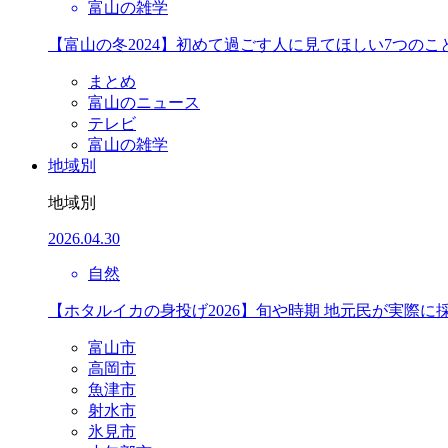
富山の雑学
【富山の冬2024】初めて過ごす人に見てほしい7つのこ
まとめ
富山のニュース
テレビ
富山の雑学
地域別
地域別
2026.04.30
自然
【ホタルイカの身投げ2026】旬や時期 地元民が実際に
富山市
高岡市
魚津市
射水市
氷見市