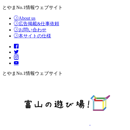
とやまNo.1情報ウェブサイト
About us
広告掲載&仕事依頼
お問い合わせ
本サイトの仕様
とやまNo.1情報ウェブサイト