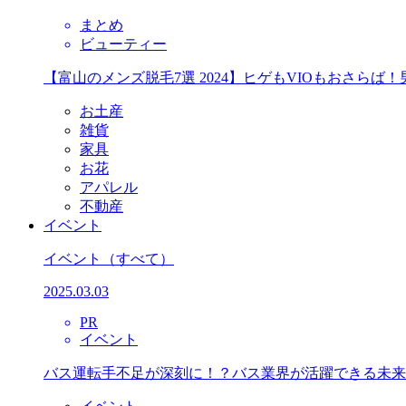
まとめ
ビューティー
【富山のメンズ脱毛7選 2024】ヒゲもVIOもおさら
お土産
雑貨
家具
お花
アパレル
不動産
イベント
イベント
（すべて）
2025.03.03
PR
イベント
バス運転手不足が深刻に！？バス業界が活躍できる未来