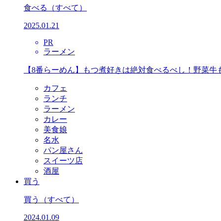
食べる
（すべて）
2025.01.21
PR
ラーメン
【8番らーめん】もつ煮好きは絶対食べるべし！野菜牛
カフェ
ランチ
ラーメン
カレー
美食娘
名水
パン屋さん
スイーツ店
酒屋
買う
買う
（すべて）
2024.01.09