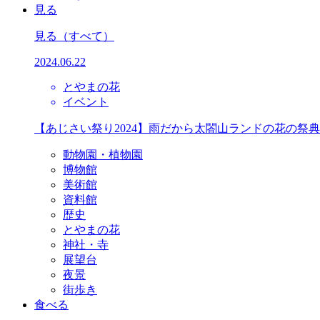
見る
見る
（すべて）
2024.06.22
とやまの花
イベント
【あじさい祭り2024】雨だから太閤山ランドの花の祭
動物園・植物園
博物館
美術館
資料館
歴史
とやまの花
神社・寺
展望台
夜景
街歩き
食べる