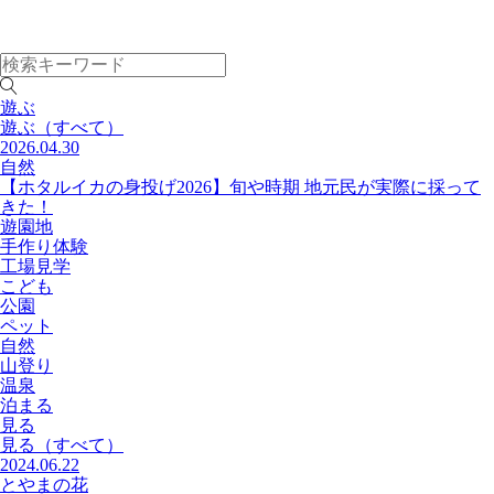
遊ぶ
遊ぶ
（すべて）
2026.04.30
自然
【ホタルイカの身投げ2026】旬や時期 地元民が実際に採って
きた！
遊園地
手作り体験
工場見学
こども
公園
ペット
自然
山登り
温泉
泊まる
見る
見る
（すべて）
2024.06.22
とやまの花