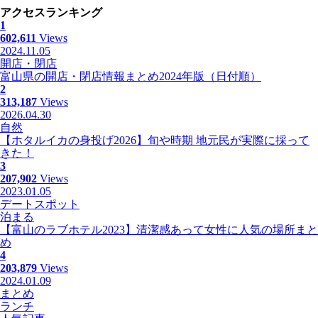
アクセスランキング
1
602,611
Views
2024.11.05
開店・閉店
富山県の開店・閉店情報まとめ2024年版（日付順）
2
313,187
Views
2026.04.30
自然
【ホタルイカの身投げ2026】旬や時期 地元民が実際に採って
きた！
3
207,902
Views
2023.01.05
デートスポット
泊まる
【富山のラブホテル2023】清潔感あって女性に人気の場所まと
め
4
203,879
Views
2024.01.09
まとめ
ランチ