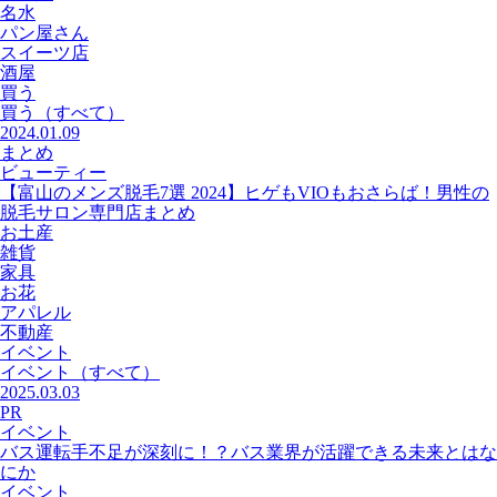
名水
パン屋さん
スイーツ店
酒屋
買う
買う
（すべて）
2024.01.09
まとめ
ビューティー
【富山のメンズ脱毛7選 2024】ヒゲもVIOもおさらば！男性の
脱毛サロン専門店まとめ
お土産
雑貨
家具
お花
アパレル
不動産
イベント
イベント
（すべて）
2025.03.03
PR
イベント
バス運転手不足が深刻に！？バス業界が活躍できる未来とはな
にか
イベント