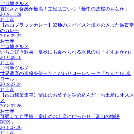
ご当地グルメ
香ばさと食感が最高！主役はこいつ「最中の皮屋のもなか」
2019.11.29
お土産
【富山ブラックカレー】33種のスパイスと漢方の入った廣貫堂
のカレー
2016.09.27
お土産
ご当地グルメ
いちご好き歓喜！夏秋にも食べられる氷見の苺『すずあかね』
2016.09.18
お土産
ご当地グルメ
世界遺産の米粉を使ったこだわりロールケーキ「なんと!ん米
ロール」
2019.07.24
お土産
【富山銘菓集箱】富山のお菓子を詰め込んだ！お土産にオスス
メ
2018.07.26
お土産
可愛くてお手軽！富山のお土産にぴったり「富山の物語
BOX」
2018.07.26
お土産