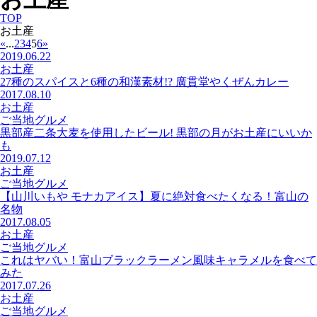
TOP
お土産
«
...
2
3
4
5
6
»
2019.06.22
お土産
27種のスパイスと6種の和漢素材!? 廣貫堂やくぜんカレー
2017.08.10
お土産
ご当地グルメ
黒部産二条大麦を使用したビール! 黒部の月がお土産にいいか
も
2019.07.12
お土産
ご当地グルメ
【山川いもや モナカアイス】夏に絶対食べたくなる！富山の
名物
2017.08.05
お土産
ご当地グルメ
これはヤバい！富山ブラックラーメン風味キャラメルを食べて
みた
2017.07.26
お土産
ご当地グルメ