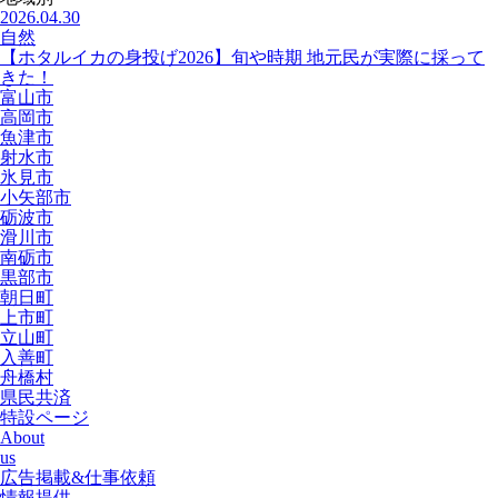
2026.04.30
自然
【ホタルイカの身投げ2026】旬や時期 地元民が実際に採って
きた！
富山市
高岡市
魚津市
射水市
氷見市
小矢部市
砺波市
滑川市
南砺市
黒部市
朝日町
上市町
立山町
入善町
舟橋村
県民共済
特設ページ
About
us
広告掲載&仕事依頼
情報提供