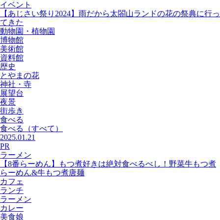
イベント
【あじさい祭り2024】雨だから太閤山ランドの花の祭典に行っ
てきた
動物園・植物園
博物館
美術館
資料館
歴史
とやまの花
神社・寺
展望台
夜景
街歩き
食べる
食べる
（すべて）
2025.01.21
PR
ラーメン
【8番らーめん】もつ煮好きは絶対食べるべし！野菜牛もつ煮
らーめん&牛もつ煮唐麺
カフェ
ランチ
ラーメン
カレー
美食娘