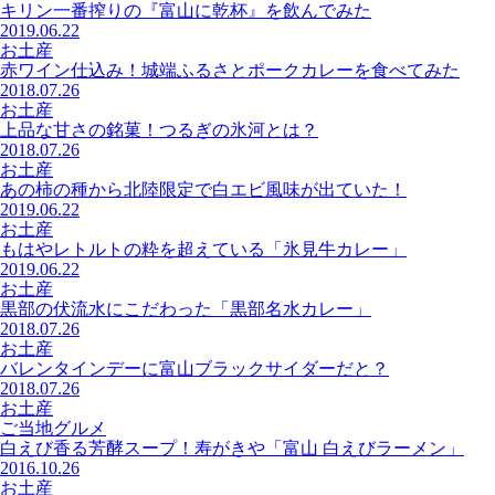
キリン一番搾りの『富山に乾杯』を飲んでみた
2019.06.22
お土産
赤ワイン仕込み！城端ふるさとポークカレーを食べてみた
2018.07.26
お土産
上品な甘さの銘菓！つるぎの氷河とは？
2018.07.26
お土産
あの柿の種から北陸限定で白エビ風味が出ていた！
2019.06.22
お土産
もはやレトルトの粋を超えている「氷見牛カレー」
2019.06.22
お土産
黒部の伏流水にこだわった「黒部名水カレー」
2018.07.26
お土産
バレンタインデーに富山ブラックサイダーだと？
2018.07.26
お土産
ご当地グルメ
白えび香る芳酵スープ！寿がきや「富山 白えびラーメン」
2016.10.26
お土産