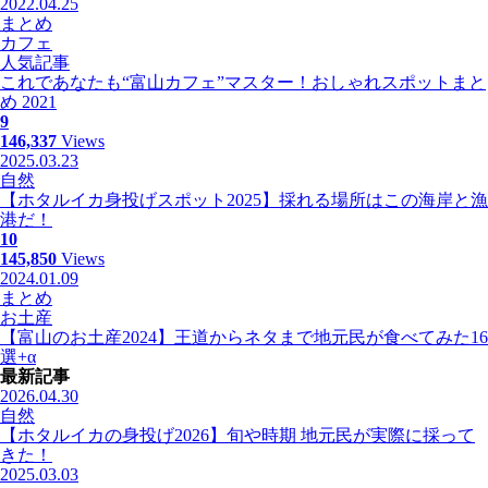
2022.04.25
まとめ
カフェ
人気記事
これであなたも“富山カフェ”マスター！おしゃれスポットまと
め 2021
9
146,337
Views
2025.03.23
自然
【ホタルイカ身投げスポット2025】採れる場所はこの海岸と漁
港だ！
10
145,850
Views
2024.01.09
まとめ
お土産
【富山のお土産2024】王道からネタまで地元民が食べてみた16
選+α
最新記事
2026.04.30
自然
【ホタルイカの身投げ2026】旬や時期 地元民が実際に採って
きた！
2025.03.03