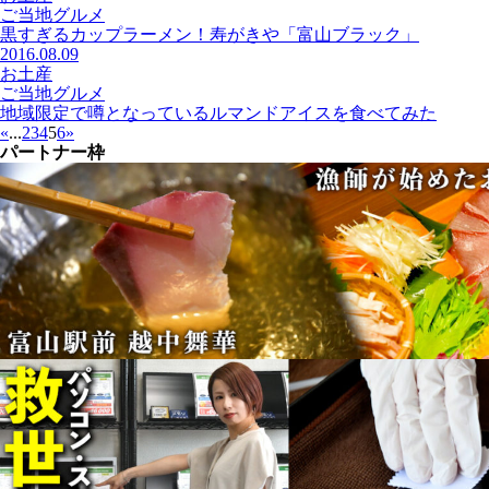
ご当地グルメ
黒すぎるカップラーメン！寿がきや「富山ブラック」
2016.08.09
お土産
ご当地グルメ
地域限定で噂となっているルマンドアイスを食べてみた
«
...
2
3
4
5
6
»
パートナー枠