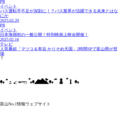
PR
イベント
バス運転手不足が深刻に！？バス業界が活躍できる未来とはな
にか
2025.02.20
PR
イベント
日本海側初の一般公開！特別映画上映会開催！
2025.02.16
テレビ
人気番組「マツコ＆有吉 かりそめ天国」2時間SPで富山県が登
場
富山No.1情報ウェブサイト