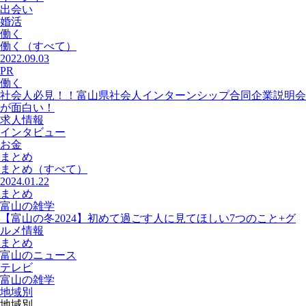
出会い
婚活
働く
働く
（すべて）
2022.09.03
PR
働く
社会人必見！！富山県社会人インターンシップ合同企業説明会
が面白い！
求人情報
インタビュー
お金
まとめ
まとめ
（すべて）
2024.01.22
まとめ
富山の雑学
【富山の冬2024】初めて過ごす人に見てほしい7つのこと+グ
ルメ情報
まとめ
富山のニュース
テレビ
富山の雑学
地域別
地域別