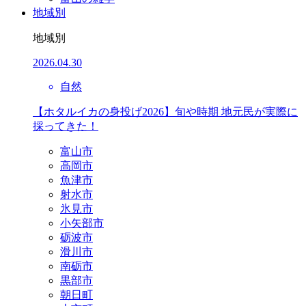
地域別
地域別
2026.04.30
自然
【ホタルイカの身投げ2026】旬や時期 地元民が実際に
採ってきた！
富山市
高岡市
魚津市
射水市
氷見市
小矢部市
砺波市
滑川市
南砺市
黒部市
朝日町