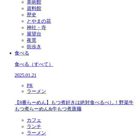
美術館
資料館
歴史
とやまの花
神社・寺
展望台
夜景
街歩き
食べる
食べる
（すべて）
2025.01.21
PR
ラーメン
【8番らーめん】もつ煮好きは絶対食べるべし！野菜牛
もつ煮らーめん&牛もつ煮唐麺
カフェ
ランチ
ラーメン