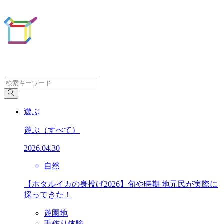
遊ぶ
遊ぶ
（すべて）
2026.04.30
自然
【ホタルイカの身投げ2026】旬や時期 地元民が実際に
採ってきた！
遊園地
手作り体験