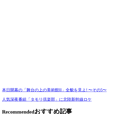
本日開幕の「舞台の上の美術館II」全貌を見よ! 〜その5〜
人気深夜番組「タモリ倶楽部」に北陸新幹線ロケ
おすすめ記事
Recommended