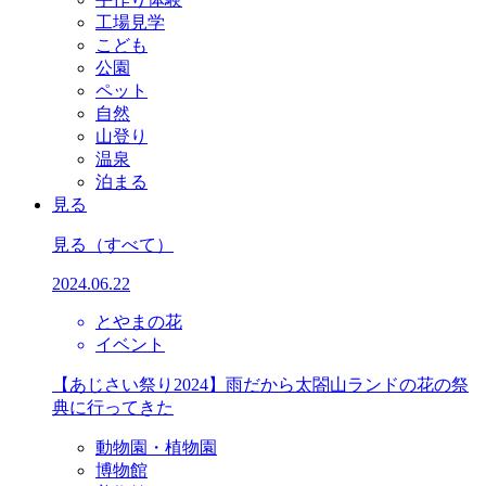
工場見学
こども
公園
ペット
自然
山登り
温泉
泊まる
見る
見る
（すべて）
2024.06.22
とやまの花
イベント
【あじさい祭り2024】雨だから太閤山ランドの花の祭
典に行ってきた
動物園・植物園
博物館