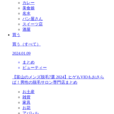
カレー
美食娘
名水
パン屋さん
スイーツ店
酒屋
買う
買う
（すべて）
2024.01.09
まとめ
ビューティー
【富山のメンズ脱毛7選 2024】ヒゲもVIOもおさら
ば！男性の脱毛サロン専門店まとめ
お土産
雑貨
家具
お花
アパレル