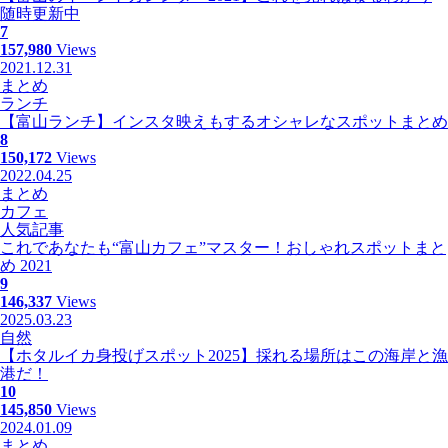
随時更新中
7
157,980
Views
2021.12.31
まとめ
ランチ
【富山ランチ】インスタ映えもするオシャレなスポットまとめ
8
150,172
Views
2022.04.25
まとめ
カフェ
人気記事
これであなたも“富山カフェ”マスター！おしゃれスポットまと
め 2021
9
146,337
Views
2025.03.23
自然
【ホタルイカ身投げスポット2025】採れる場所はこの海岸と漁
港だ！
10
145,850
Views
2024.01.09
まとめ