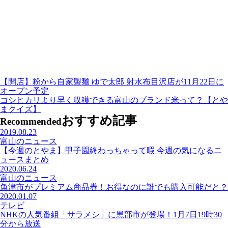
【開店】粉から自家製麺 ゆで太郎 射水布目沢店が11月22日に
オープン予定
コシヒカリより早く収穫できる富山のブランド米って？【とや
まクイズ】
おすすめ記事
Recommended
2019.08.23
富山のニュース
【今週のとやま】甲子園終わっちゃって暇 今週の気になるニ
ュースまとめ
2020.06.24
富山のニュース
魚津市がプレミアム商品券！お得なのに誰でも購入可能だと？
2020.01.07
テレビ
NHKの人気番組「サラメシ」に黒部市が登場！1月7日19時30
分から放送