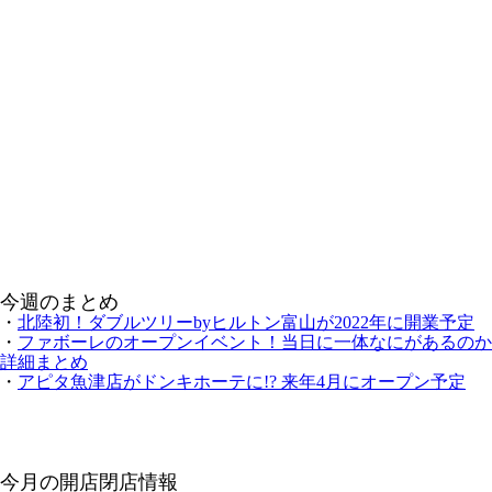
今週のまとめ
・
北陸初！ダブルツリーbyヒルトン富山が2022年に開業予定
・
ファボーレのオープンイベント！当日に一体なにがあるのか
詳細まとめ
・
アピタ魚津店がドンキホーテに!? 来年4月にオープン予定
今月の開店閉店情報