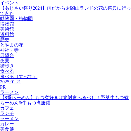
イベント
【あじさい祭り2024】雨だから太閤山ランドの花の祭典に行っ
てきた
動物園・植物園
博物館
美術館
資料館
歴史
とやまの花
神社・寺
展望台
夜景
街歩き
食べる
食べる
（すべて）
2025.01.21
PR
ラーメン
【8番らーめん】もつ煮好きは絶対食べるべし！野菜牛もつ煮
らーめん&牛もつ煮唐麺
カフェ
ランチ
ラーメン
カレー
美食娘