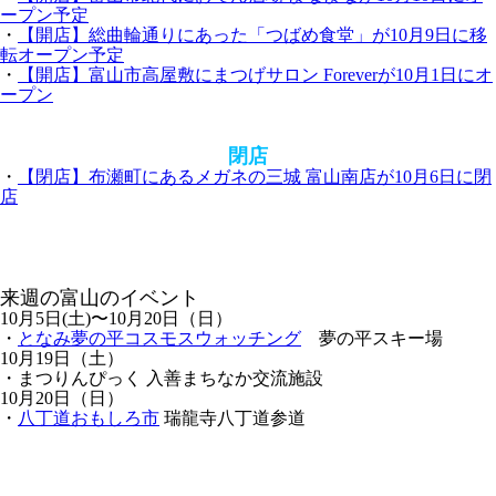
ープン予定
・
【開店】総曲輪通りにあった「つばめ食堂」が10月9日に移
転オープン予定
・
【開店】富山市高屋敷にまつげサロン Foreverが10月1日にオ
ープン
閉店
・
【閉店】布瀬町にあるメガネの三城 富山南店が10月6日に閉
店
来週の富山のイベント
10月5日(土)〜10月20日（日）
・
となみ夢の平コスモスウォッチング
夢の平スキー場
10月19日（土）
・まつりんぴっく 入善まちなか交流施設
10月20日（日）
・
八丁道おもしろ市
瑞龍寺八丁道参道