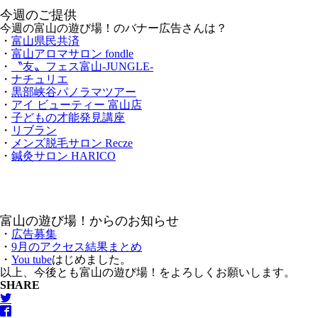
今週のご提供
今週の富山の遊び場！のバナー広告さんは？
・
富山県民共済
・
富山アロマサロン fondle
・
〝友〟フェス富山-JUNGLE-
・
ナチュリエ
・
黒部峡谷パノラマツアー
・
アイ ビューティー 富山店
・
子どもの才能発見講座
・
リブラン
・
メンズ脱毛サロン Recze
・
鍼灸サロン HARICO
富山の遊び場！からのお知らせ
・
広告募集
・
9月のアクセス結果まとめ
・
You tube
はじめました。
以上、今後とも富山の遊び場！をよろしくお願いします。
SHARE