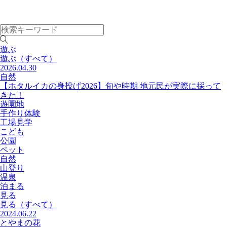
遊ぶ
遊ぶ
（すべて）
2026.04.30
自然
【ホタルイカの身投げ2026】旬や時期 地元民が実際に採って
きた！
遊園地
手作り体験
工場見学
こども
公園
ペット
自然
山登り
温泉
泊まる
見る
見る
（すべて）
2024.06.22
とやまの花