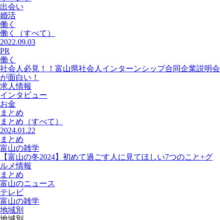
出会い
婚活
働く
働く
（すべて）
2022.09.03
PR
働く
社会人必見！！富山県社会人インターンシップ合同企業説明会
が面白い！
求人情報
インタビュー
お金
まとめ
まとめ
（すべて）
2024.01.22
まとめ
富山の雑学
【富山の冬2024】初めて過ごす人に見てほしい7つのこと+グ
ルメ情報
まとめ
富山のニュース
テレビ
富山の雑学
地域別
地域別