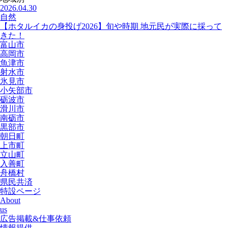
2026.04.30
自然
【ホタルイカの身投げ2026】旬や時期 地元民が実際に採って
きた！
富山市
高岡市
魚津市
射水市
氷見市
小矢部市
砺波市
滑川市
南砺市
黒部市
朝日町
上市町
立山町
入善町
舟橋村
県民共済
特設ページ
About
us
広告掲載&仕事依頼
情報提供