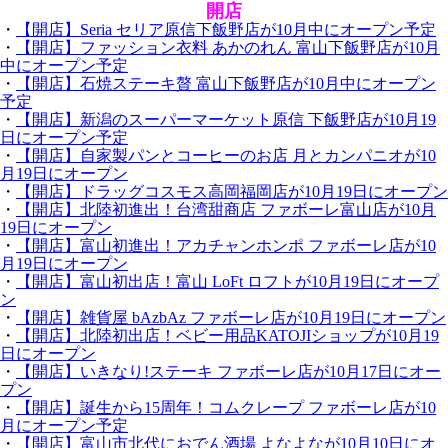
開店
・
【開店】Seria セリア原信下飯野店が10月中にオープン予定
・
【開店】ファッション衣料 あかのれん 富山下飯野店が10月
中にオープン予定
・
【開店】石焼ステーキ贅 富山下飯野店が10月中にオープン
予定
・
【開店】新潟のスーパーマーケット原信 下飯野店が10月19
日にオープン予定
・
【開店】自家製パンとコーヒーのお店 月とカンパニオが10
月19日にオープン
・
【開店】ドラッグコスモス高岡福岡店が10月19日にオープン
・
【開店】北陸初進出！台湾甜商店 ファボーレ富山店が10月
19日にオープン
・
【開店】富山初進出！アカチャンホンポ ファボーレ店が10
月19日にオープン
・
【開店】富山初出店！富山 LoFt ロフトが10月19日にオープ
ン
・
【開店】雑貨屋 bAzbAz ファボーレ店が10月19日にオープン
・
【開店】北陸初出店！ベビー用品KATOJIショップが10月19
日にオープン
・
【開店】いきなり!ステーキ ファボーレ店が10月17日にオー
プン
・
【開店】誕生から15周年！コムクレープ ファボーレ店が10
月にオープン予定
・
【開店】富山市北代におでん酒場 よなよなが10月10日にオ