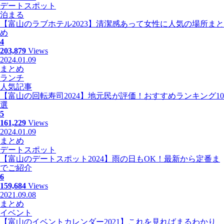
デートスポット
泊まる
【富山のラブホテル2023】清潔感あって女性に人気の場所まと
め
4
203,879
Views
2024.01.09
まとめ
ランチ
人気記事
【富山の回転寿司2024】地元民が評価！おすすめランキング10
選
5
161,229
Views
2024.01.09
まとめ
デートスポット
【富山のデートスポット2024】雨の日もOK！最新から定番ま
でご紹介
6
159,684
Views
2021.09.08
まとめ
イベント
【富山のイベントカレンダー2021】これを見ればまるわかり