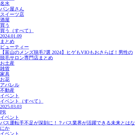
名水
パン屋さん
スイーツ店
酒屋
買う
買う
（すべて）
2024.01.09
まとめ
ビューティー
【富山のメンズ脱毛7選 2024】ヒゲもVIOもおさらば！男性の
脱毛サロン専門店まとめ
お土産
雑貨
家具
お花
アパレル
不動産
イベント
イベント
（すべて）
2025.03.03
PR
イベント
バス運転手不足が深刻に！？バス業界が活躍できる未来とはな
にか
イベント