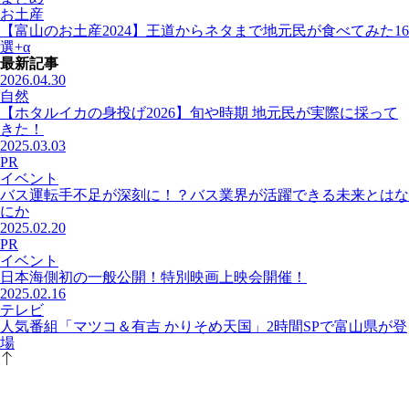
お土産
【富山のお土産2024】王道からネタまで地元民が食べてみた16
選+α
最新記事
2026.04.30
自然
【ホタルイカの身投げ2026】旬や時期 地元民が実際に採って
きた！
2025.03.03
PR
イベント
バス運転手不足が深刻に！？バス業界が活躍できる未来とはな
にか
2025.02.20
PR
イベント
日本海側初の一般公開！特別映画上映会開催！
2025.02.16
テレビ
人気番組「マツコ＆有吉 かりそめ天国」2時間SPで富山県が登
場