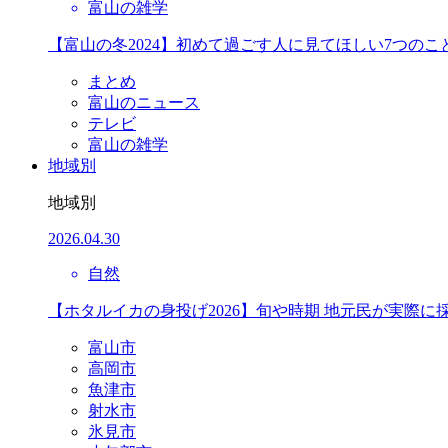
富山の雑学
【富山の冬2024】初めて過ごす人に見てほしい7つのこ
まとめ
富山のニュース
テレビ
富山の雑学
地域別
地域別
2026.04.30
自然
【ホタルイカの身投げ2026】旬や時期 地元民が実際に
富山市
高岡市
魚津市
射水市
氷見市