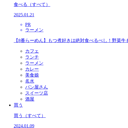
食べる
（すべて）
2025.01.21
PR
ラーメン
【8番らーめん】もつ煮好きは絶対食べるべし！野菜牛
カフェ
ランチ
ラーメン
カレー
美食娘
名水
パン屋さん
スイーツ店
酒屋
買う
買う
（すべて）
2024.01.09