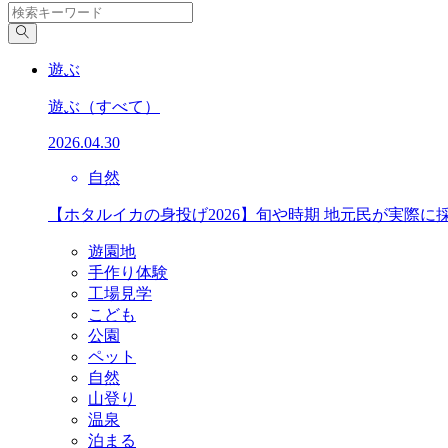
遊ぶ
遊ぶ
（すべて）
2026.04.30
自然
【ホタルイカの身投げ2026】旬や時期 地元民が実際に
遊園地
手作り体験
工場見学
こども
公園
ペット
自然
山登り
温泉
泊まる