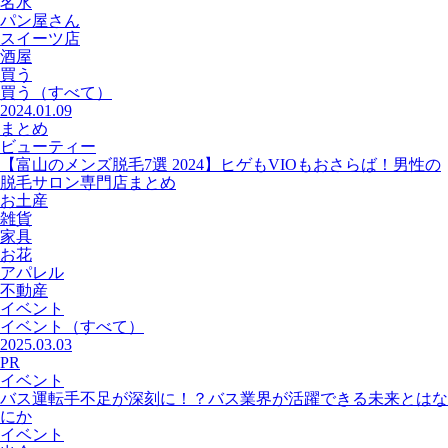
名水
パン屋さん
スイーツ店
酒屋
買う
買う
（すべて）
2024.01.09
まとめ
ビューティー
【富山のメンズ脱毛7選 2024】ヒゲもVIOもおさらば！男性の
脱毛サロン専門店まとめ
お土産
雑貨
家具
お花
アパレル
不動産
イベント
イベント
（すべて）
2025.03.03
PR
イベント
バス運転手不足が深刻に！？バス業界が活躍できる未来とはな
にか
イベント