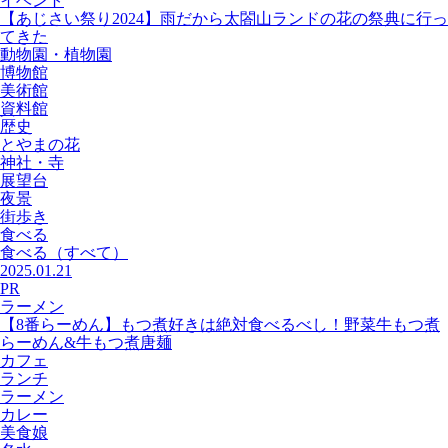
イベント
【あじさい祭り2024】雨だから太閤山ランドの花の祭典に行っ
てきた
動物園・植物園
博物館
美術館
資料館
歴史
とやまの花
神社・寺
展望台
夜景
街歩き
食べる
食べる
（すべて）
2025.01.21
PR
ラーメン
【8番らーめん】もつ煮好きは絶対食べるべし！野菜牛もつ煮
らーめん&牛もつ煮唐麺
カフェ
ランチ
ラーメン
カレー
美食娘