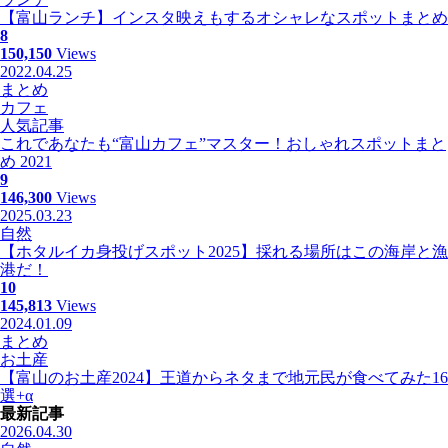
【富山ランチ】インスタ映えもするオシャレなスポットまとめ
8
150,150
Views
2022.04.25
まとめ
カフェ
人気記事
これであなたも“富山カフェ”マスター！おしゃれスポットまと
め 2021
9
146,300
Views
2025.03.23
自然
【ホタルイカ身投げスポット2025】採れる場所はこの海岸と漁
港だ！
10
145,813
Views
2024.01.09
まとめ
お土産
【富山のお土産2024】王道からネタまで地元民が食べてみた16
選+α
最新記事
2026.04.30