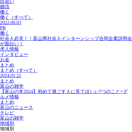
出会い
婚活
働く
働く
（すべて）
2022.09.03
PR
働く
社会人必見！！富山県社会人インターンシップ合同企業説明会
が面白い！
求人情報
インタビュー
お金
まとめ
まとめ
（すべて）
2024.01.22
まとめ
富山の雑学
【富山の冬2024】初めて過ごす人に見てほしい7つのこと+グ
ルメ情報
まとめ
富山のニュース
テレビ
富山の雑学
地域別
地域別