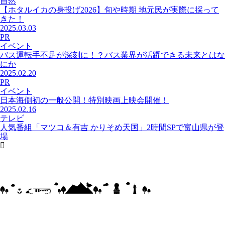
自然
【ホタルイカの身投げ2026】旬や時期 地元民が実際に採って
きた！
2025.03.03
PR
イベント
バス運転手不足が深刻に！？バス業界が活躍できる未来とはな
にか
2025.02.20
PR
イベント
日本海側初の一般公開！特別映画上映会開催！
2025.02.16
テレビ
人気番組「マツコ＆有吉 かりそめ天国」2時間SPで富山県が登
場