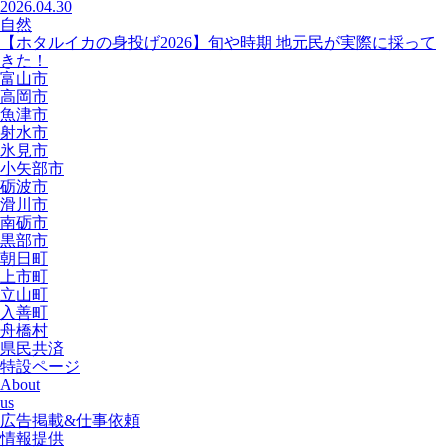
2026.04.30
自然
【ホタルイカの身投げ2026】旬や時期 地元民が実際に採って
きた！
富山市
高岡市
魚津市
射水市
氷見市
小矢部市
砺波市
滑川市
南砺市
黒部市
朝日町
上市町
立山町
入善町
舟橋村
県民共済
特設ページ
About
us
広告掲載&仕事依頼
情報提供