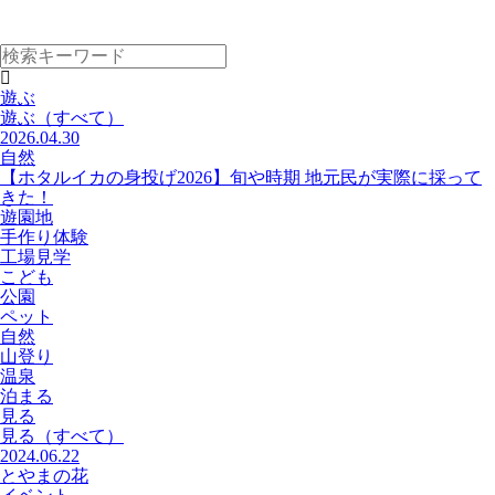
遊ぶ
遊ぶ
（すべて）
2026.04.30
自然
【ホタルイカの身投げ2026】旬や時期 地元民が実際に採って
きた！
遊園地
手作り体験
工場見学
こども
公園
ペット
自然
山登り
温泉
泊まる
見る
見る
（すべて）
2024.06.22
とやまの花