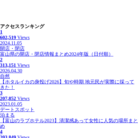
アクセスランキング
1
602,519
Views
2024.11.05
開店・閉店
富山県の開店・閉店情報まとめ2024年版（日付順）
2
313,151
Views
2026.04.30
自然
【ホタルイカの身投げ2026】旬や時期 地元民が実際に採って
きた！
3
207,852
Views
2023.01.05
デートスポット
泊まる
【富山のラブホテル2023】清潔感あって女性に人気の場所まと
め
4
203,849
Views