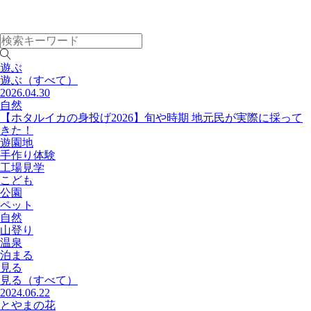
遊ぶ
遊ぶ
（すべて）
2026.04.30
自然
【ホタルイカの身投げ2026】旬や時期 地元民が実際に採って
きた！
遊園地
手作り体験
工場見学
こども
公園
ペット
自然
山登り
温泉
泊まる
見る
見る
（すべて）
2024.06.22
とやまの花