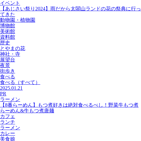
イベント
【あじさい祭り2024】雨だから太閤山ランドの花の祭典に行っ
てきた
動物園・植物園
博物館
美術館
資料館
歴史
とやまの花
神社・寺
展望台
夜景
街歩き
食べる
食べる
（すべて）
2025.01.21
PR
ラーメン
【8番らーめん】もつ煮好きは絶対食べるべし！野菜牛もつ煮
らーめん&牛もつ煮唐麺
カフェ
ランチ
ラーメン
カレー
美食娘