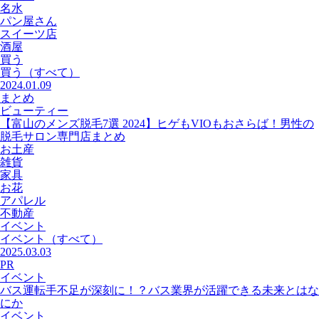
名水
パン屋さん
スイーツ店
酒屋
買う
買う
（すべて）
2024.01.09
まとめ
ビューティー
【富山のメンズ脱毛7選 2024】ヒゲもVIOもおさらば！男性の
脱毛サロン専門店まとめ
お土産
雑貨
家具
お花
アパレル
不動産
イベント
イベント
（すべて）
2025.03.03
PR
イベント
バス運転手不足が深刻に！？バス業界が活躍できる未来とはな
にか
イベント