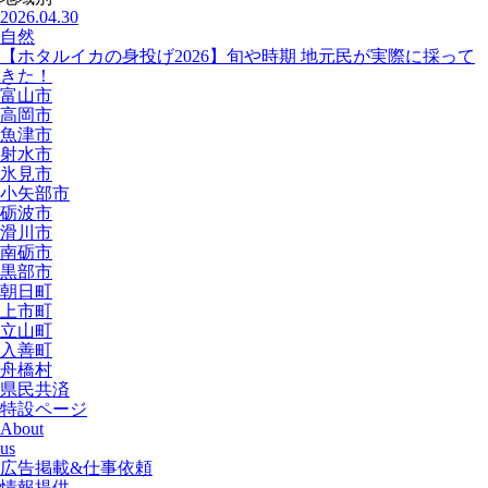
2026.04.30
自然
【ホタルイカの身投げ2026】旬や時期 地元民が実際に採って
きた！
富山市
高岡市
魚津市
射水市
氷見市
小矢部市
砺波市
滑川市
南砺市
黒部市
朝日町
上市町
立山町
入善町
舟橋村
県民共済
特設ページ
About
us
広告掲載&仕事依頼
情報提供