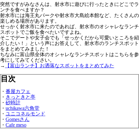
突然ですがみなさんは、射水市に遊びに行ったときにどこでラ
ンチを食べますか？
射水市には海王丸パークや射水市大島絵本館など、たくさんの
楽しめる場所があります。
せっかく射水市に来たのであれば、射水市のオシャレなランチ
スポットでご飯を食べたいですよね。
そこでデートや女子会でも「せっかくだから可愛いところを紹
介したい！」という声にお答えして、射水市のランチスポット
をまとめてみました！
ちなみに富山県全体のオシャレなランチスポットはこちらを参
考にしてみてください。
→
【富山ランチ】お洒落なスポットをまとめてみた
目次
・
番屋カフェ
・
きっときと亭
・
砂時計
・
uchikawa六角堂
・
ユニコネルモンド
・
Gomesさん
・
Cafe meso