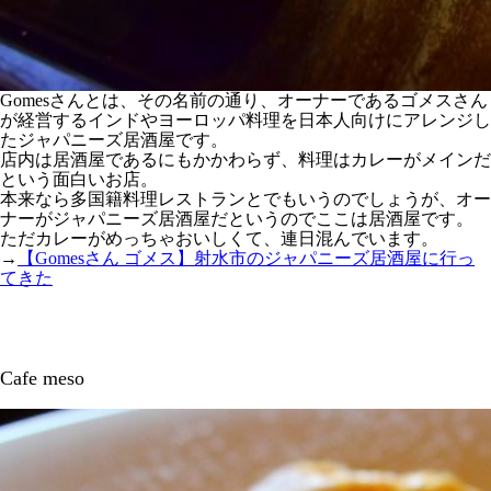
Gomesさんとは、その名前の通り、オーナーであるゴメスさん
が経営するインドやヨーロッパ料理を日本人向けにアレンジし
たジャパニーズ居酒屋です。
店内は居酒屋であるにもかかわらず、料理はカレーがメインだ
という面白いお店。
本来なら多国籍料理レストランとでもいうのでしょうが、オー
ナーがジャパニーズ居酒屋だというのでここは居酒屋です。
ただカレーがめっちゃおいしくて、連日混んでいます。
→
【Gomesさん ゴメス】射水市のジャパニーズ居酒屋に行っ
てきた
Cafe meso