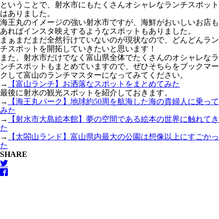
ということで、射水市にもたくさんオシャレなランチスポット
はありました。
海王丸のイメージの強い射水市ですが、海鮮がおいしいお店も
あればインスタ映えするようなスポットもありました。
まぁまだまだ全然行けていないのが現状なので、どんどんラン
チスポットを開拓していきたいと思います！
また、射水市だけでなく富山県全体でたくさんのオシャレなラ
ンチスポットもまとめていますので、ぜひそちらをブックマー
クして富山のランチマスターになってみてください。
→
【富山ランチ】お洒落なスポットをまとめてみた
最後に射水の観光スポットを紹介しておきます。
→
【海王丸パーク】地球約50周を航海した海の貴婦人に乗って
みた
→
【射水市大島絵本館】夢の空間である絵本の世界に触れてき
た
→
【太閤山ランド】富山県内最大の公園は想像以上にすごかっ
た
SHARE