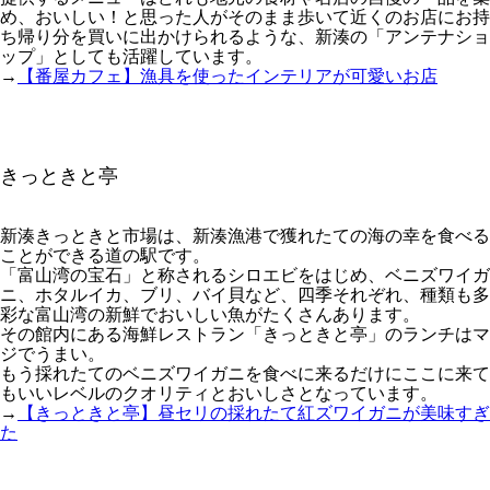
め、おいしい！と思った人がそのまま歩いて近くのお店にお持
ち帰り分を買いに出かけられるような、新湊の「アンテナショ
ップ」としても活躍しています。
→
【番屋カフェ】漁具を使ったインテリアが可愛いお店
きっときと亭
新湊きっときと市場は、新湊漁港で獲れたての海の幸を食べる
ことができる道の駅です。
「富山湾の宝石」と称されるシロエビをはじめ、ベニズワイガ
ニ、ホタルイカ、ブリ、バイ貝など、四季それぞれ、種類も多
彩な富山湾の新鮮でおいしい魚がたくさんあります。
その館内にある海鮮レストラン「きっときと亭」のランチはマ
ジでうまい。
もう採れたてのベニズワイガニを食べに来るだけにここに来て
もいいレベルのクオリティとおいしさとなっています。
→
【きっときと亭】昼セリの採れたて紅ズワイガニが美味すぎ
た