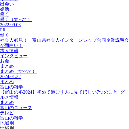
出会い
婚活
働く
働く
（すべて）
2022.09.03
PR
働く
社会人必見！！富山県社会人インターンシップ合同企業説明会
が面白い！
求人情報
インタビュー
お金
まとめ
まとめ
（すべて）
2024.01.22
まとめ
富山の雑学
【富山の冬2024】初めて過ごす人に見てほしい7つのこと+グ
ルメ情報
まとめ
富山のニュース
テレビ
富山の雑学
地域別
地域別