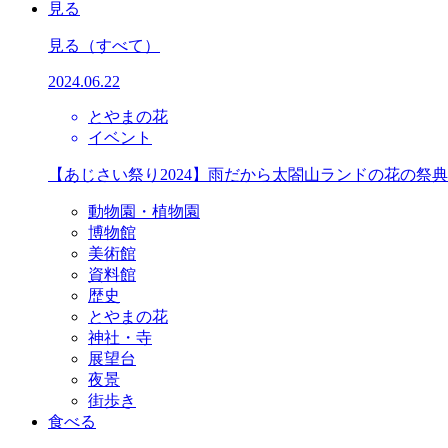
見る
見る
（すべて）
2024.06.22
とやまの花
イベント
【あじさい祭り2024】雨だから太閤山ランドの花の祭
動物園・植物園
博物館
美術館
資料館
歴史
とやまの花
神社・寺
展望台
夜景
街歩き
食べる