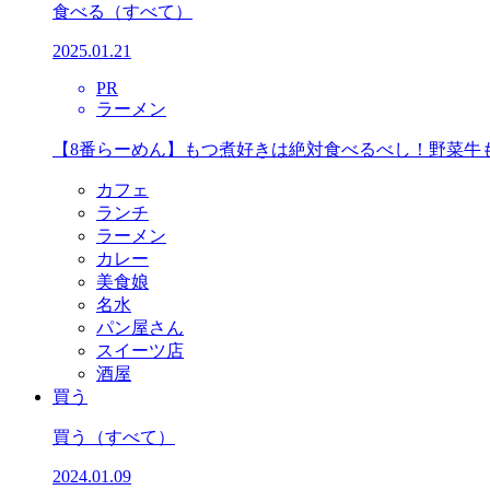
食べる
（すべて）
2025.01.21
PR
ラーメン
【8番らーめん】もつ煮好きは絶対食べるべし！野菜牛
カフェ
ランチ
ラーメン
カレー
美食娘
名水
パン屋さん
スイーツ店
酒屋
買う
買う
（すべて）
2024.01.09