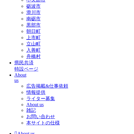
砺波市
滑川市
南砺市
黒部市
朝日町
上市町
立山町
入善町
舟橋村
県民共済
特設ページ
About
us
広告掲載&仕事依頼
情報提供
ライター募集
About us
雑記
お問い合わせ
本サイトの仕様
About us