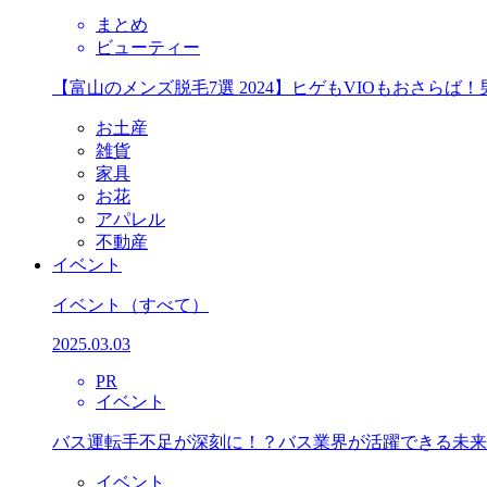
まとめ
ビューティー
【富山のメンズ脱毛7選 2024】ヒゲもVIOもおさら
お土産
雑貨
家具
お花
アパレル
不動産
イベント
イベント
（すべて）
2025.03.03
PR
イベント
バス運転手不足が深刻に！？バス業界が活躍できる未来
イベント