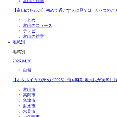
富山の雑学
【富山の冬2024】初めて過ごす人に見てほしい7つのこ
まとめ
富山のニュース
テレビ
富山の雑学
地域別
地域別
2026.04.30
自然
【ホタルイカの身投げ2026】旬や時期 地元民が実際に
富山市
高岡市
魚津市
射水市
氷見市
小矢部市