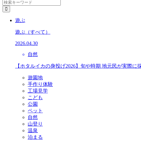
遊ぶ
遊ぶ
（すべて）
2026.04.30
自然
【ホタルイカの身投げ2026】旬や時期 地元民が実際に
遊園地
手作り体験
工場見学
こども
公園
ペット
自然
山登り
温泉
泊まる