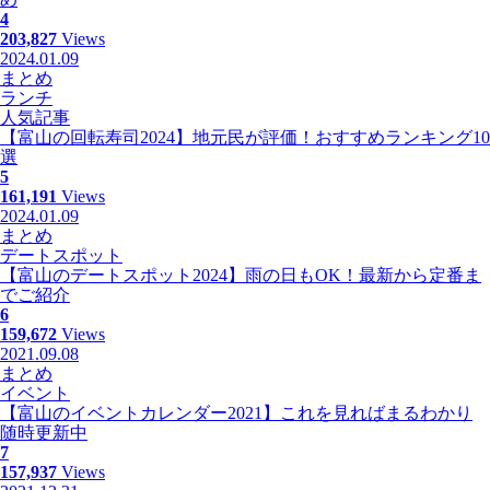
4
203,827
Views
2024.01.09
まとめ
ランチ
人気記事
【富山の回転寿司2024】地元民が評価！おすすめランキング10
選
5
161,191
Views
2024.01.09
まとめ
デートスポット
【富山のデートスポット2024】雨の日もOK！最新から定番ま
でご紹介
6
159,672
Views
2021.09.08
まとめ
イベント
【富山のイベントカレンダー2021】これを見ればまるわかり
随時更新中
7
157,937
Views