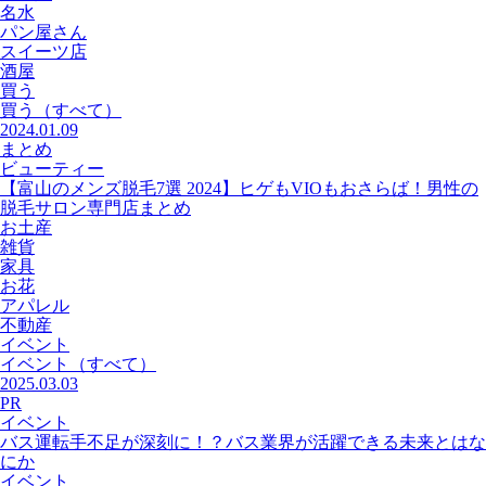
名水
パン屋さん
スイーツ店
酒屋
買う
買う
（すべて）
2024.01.09
まとめ
ビューティー
【富山のメンズ脱毛7選 2024】ヒゲもVIOもおさらば！男性の
脱毛サロン専門店まとめ
お土産
雑貨
家具
お花
アパレル
不動産
イベント
イベント
（すべて）
2025.03.03
PR
イベント
バス運転手不足が深刻に！？バス業界が活躍できる未来とはな
にか
イベント