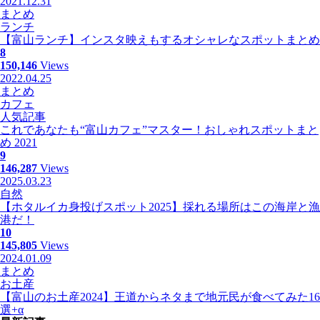
2021.12.31
まとめ
ランチ
【富山ランチ】インスタ映えもするオシャレなスポットまとめ
8
150,146
Views
2022.04.25
まとめ
カフェ
人気記事
これであなたも“富山カフェ”マスター！おしゃれスポットまと
め 2021
9
146,287
Views
2025.03.23
自然
【ホタルイカ身投げスポット2025】採れる場所はこの海岸と漁
港だ！
10
145,805
Views
2024.01.09
まとめ
お土産
【富山のお土産2024】王道からネタまで地元民が食べてみた16
選+α