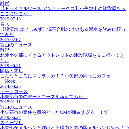
雑貨
【トライフルワース アンティークス】小矢部市の雑貨屋なら
ここに行こう！
2019.07.13
名水
【鳩清水 はとしみず】源平合戦の歴史ある湧水を飲みに行っ
てきた
2015.02.07
富山のニュース
雑記
北陸小矢部にできるアウトレットの建設現場を見に行ってき
た。
2019.06.21
開店・閉店
こんなところにスリランカ！？小矢部の隅っこカフェ
「Nook」
2014.03.25
デートコース
小矢部市でのデートコースを考えてみた。
2015.01.11
富山のニュース
小矢部市の定住を目的としたCMが面白すぎる！！笑
2019.06.22
スイーツ店
小矢部がメルヘンと呼ばれる理由と道の駅メルヘンおやべ「つ