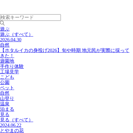
遊ぶ
遊ぶ
（すべて）
2026.04.30
自然
【ホタルイカの身投げ2026】旬や時期 地元民が実際に採って
きた！
遊園地
手作り体験
工場見学
こども
公園
ペット
自然
山登り
温泉
泊まる
見る
見る
（すべて）
2024.06.22
とやまの花