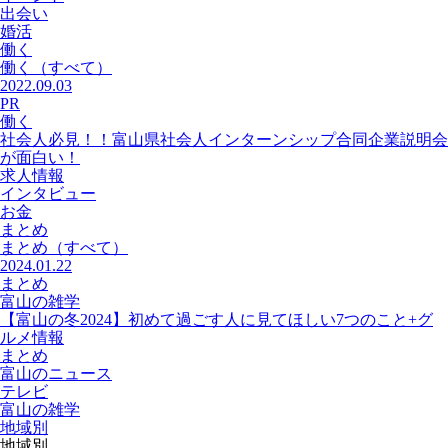
出会い
婚活
働く
働く
（すべて）
2022.09.03
PR
働く
社会人必見！！富山県社会人インターンシップ合同企業説明会
が面白い！
求人情報
インタビュー
お金
まとめ
まとめ
（すべて）
2024.01.22
まとめ
富山の雑学
【富山の冬2024】初めて過ごす人に見てほしい7つのこと+グ
ルメ情報
まとめ
富山のニュース
テレビ
富山の雑学
地域別
地域別