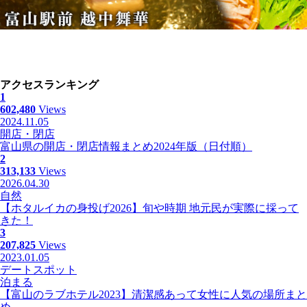
アクセスランキング
1
602,480
Views
2024.11.05
開店・閉店
富山県の開店・閉店情報まとめ2024年版（日付順）
2
313,133
Views
2026.04.30
自然
【ホタルイカの身投げ2026】旬や時期 地元民が実際に採って
きた！
3
207,825
Views
2023.01.05
デートスポット
泊まる
【富山のラブホテル2023】清潔感あって女性に人気の場所まと
め