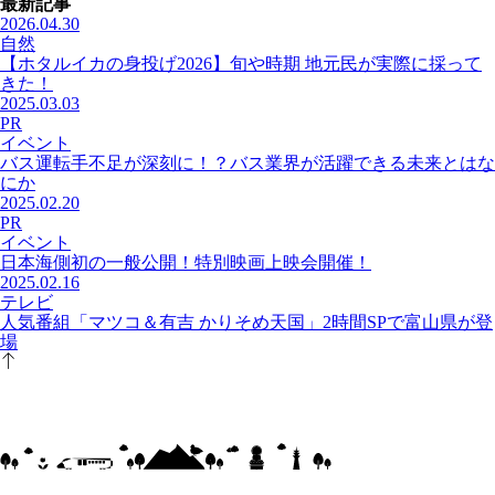
最新記事
2026.04.30
自然
【ホタルイカの身投げ2026】旬や時期 地元民が実際に採って
きた！
2025.03.03
PR
イベント
バス運転手不足が深刻に！？バス業界が活躍できる未来とはな
にか
2025.02.20
PR
イベント
日本海側初の一般公開！特別映画上映会開催！
2025.02.16
テレビ
人気番組「マツコ＆有吉 かりそめ天国」2時間SPで富山県が登
場