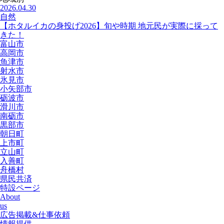
2026.04.30
自然
【ホタルイカの身投げ2026】旬や時期 地元民が実際に採って
きた！
富山市
高岡市
魚津市
射水市
氷見市
小矢部市
砺波市
滑川市
南砺市
黒部市
朝日町
上市町
立山町
入善町
舟橋村
県民共済
特設ページ
About
us
広告掲載&仕事依頼
情報提供