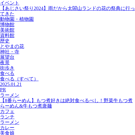
イベント
【あじさい祭り2024】雨だから太閤山ランドの花の祭典に行っ
てきた
動物園・植物園
博物館
美術館
資料館
歴史
とやまの花
神社・寺
展望台
夜景
街歩き
食べる
食べる
（すべて）
2025.01.21
PR
ラーメン
【8番らーめん】もつ煮好きは絶対食べるべし！野菜牛もつ煮
らーめん&牛もつ煮唐麺
カフェ
ランチ
ラーメン
カレー
美食娘