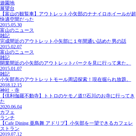
遊園地
展望台
【富山の観覧車】アウトレット小矢部のナナイロホイールが超
快適空間だった
2015.05.30
富山のニュース
雑記
完成間近のアウトレット小矢部に１年間通い詰めた男の話
2015.02.07
富山のニュース
雑記
開業間近の小矢部のアウトレットパークを見に行って来た。
2015.01.07
雑記
小矢部市のアウトレットモール周辺探索！現在掘られ放題。
2018.12.15
神社・寺
【倶利伽羅不動寺】トトロのケモノ道!?石川のお寺に行ってき
た
2020.06.04
カフェ
ランチ
【Cafe Dining 亜鳥舞 アドリブ】小矢部を一望できるカフェレ
ストラン
2019.07.12