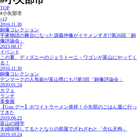
TOP
#小矢部市
«
1
2
2016.11.30
銅像コレクション
平家物語の舞台になった源義仲像がイケメンすぎ!?第26回「銅
像評論会」
2023.08.17
イベント
この夏、ディズニーのジェラトーニ・ワゴンが富山にやってく
る！
2016.11.30
銅像コレクション
デンマークの人魚姫が富山県にも!?第5回「銅像評論会」
2020.01.24
カフェ
ランチ
美食娘
【Guu グー】ホワイトラーメン発祥！小矢部のごはん屋に行っ
てきた
2019.06.22
富山の雑学
夫婦喧嘩してるととなりの部屋でざわざわと「念仏天狗」
2019.10.24