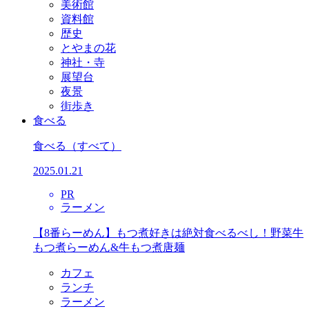
美術館
資料館
歴史
とやまの花
神社・寺
展望台
夜景
街歩き
食べる
食べる
（すべて）
2025.01.21
PR
ラーメン
【8番らーめん】もつ煮好きは絶対食べるべし！野菜牛
もつ煮らーめん&牛もつ煮唐麺
カフェ
ランチ
ラーメン