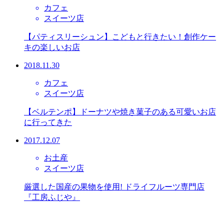
カフェ
スイーツ店
【パティスリーシュン】こどもと行きたい！創作ケー
キの楽しいお店
2018.11.30
カフェ
スイーツ店
【ベルテンポ】ドーナツや焼き菓子のある可愛いお店
に行ってきた
2017.12.07
お土産
スイーツ店
厳選した国産の果物を使用! ドライフルーツ専門店
『工房ふじや』