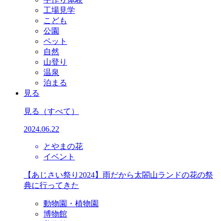
工場見学
こども
公園
ペット
自然
山登り
温泉
泊まる
見る
見る
（すべて）
2024.06.22
とやまの花
イベント
【あじさい祭り2024】雨だから太閤山ランドの花の祭
典に行ってきた
動物園・植物園
博物館