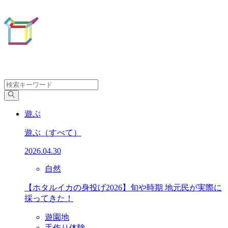
遊ぶ
遊ぶ
（すべて）
2026.04.30
自然
【ホタルイカの身投げ2026】旬や時期 地元民が実際に
採ってきた！
遊園地
手作り体験