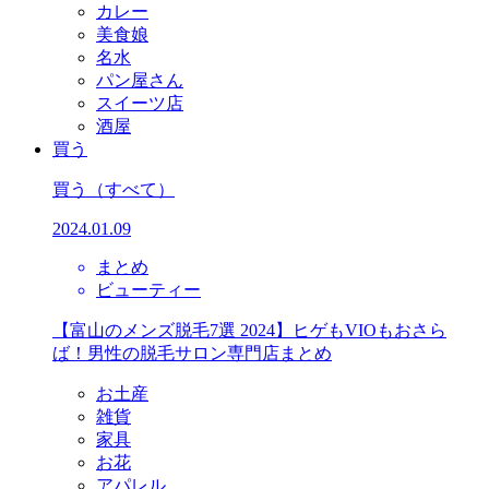
カレー
美食娘
名水
パン屋さん
スイーツ店
酒屋
買う
買う
（すべて）
2024.01.09
まとめ
ビューティー
【富山のメンズ脱毛7選 2024】ヒゲもVIOもおさら
ば！男性の脱毛サロン専門店まとめ
お土産
雑貨
家具
お花
アパレル