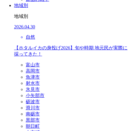
地域別
地域別
2026.04.30
自然
【ホタルイカの身投げ2026】旬や時期 地元民が実際に
採ってきた！
富山市
高岡市
魚津市
射水市
氷見市
小矢部市
砺波市
滑川市
南砺市
黒部市
朝日町