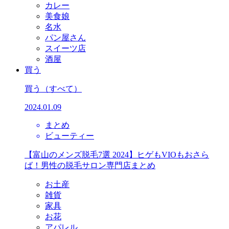
カレー
美食娘
名水
パン屋さん
スイーツ店
酒屋
買う
買う
（すべて）
2024.01.09
まとめ
ビューティー
【富山のメンズ脱毛7選 2024】ヒゲもVIOもおさら
ば！男性の脱毛サロン専門店まとめ
お土産
雑貨
家具
お花
アパレル