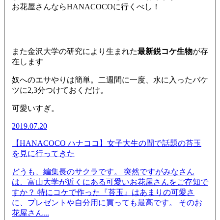
お花屋さんならHANACOCOに行くべし！
また金沢大学の研究により生まれた
最新鋭コケ生物
が存
在します
奴へのエサやりは簡単。二週間に一度、水に入ったバケ
ツに2,3分つけておくだけ。
可愛いすぎ。
2019.07.20
【HANACOCO ハナココ】女子大生の間で話題の苔玉
を見に行ってきた
どうも、編集長のサクラです。 突然ですがみなさん
は、富山大学が近くにある可愛いお花屋さんをご存知で
すか？ 特にコケで作った『苔玉』はあまりの可愛さ
に、プレゼントや自分用に買っても最高です。 そのお
花屋さん...