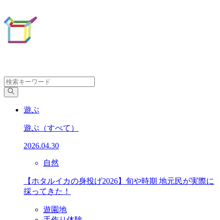
遊ぶ
遊ぶ
（すべて）
2026.04.30
自然
【ホタルイカの身投げ2026】旬や時期 地元民が実際に
採ってきた！
遊園地
手作り体験