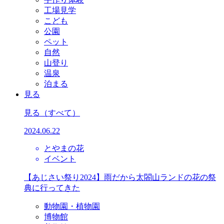
工場見学
こども
公園
ペット
自然
山登り
温泉
泊まる
見る
見る
（すべて）
2024.06.22
とやまの花
イベント
【あじさい祭り2024】雨だから太閤山ランドの花の祭
典に行ってきた
動物園・植物園
博物館