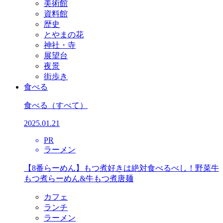
美術館
資料館
歴史
とやまの花
神社・寺
展望台
夜景
街歩き
食べる
食べる
（すべて）
2025.01.21
PR
ラーメン
【8番らーめん】もつ煮好きは絶対食べるべし！野菜牛
もつ煮らーめん&牛もつ煮唐麺
カフェ
ランチ
ラーメン