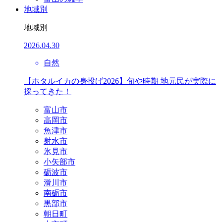
地域別
地域別
2026.04.30
自然
【ホタルイカの身投げ2026】旬や時期 地元民が実際に
採ってきた！
富山市
高岡市
魚津市
射水市
氷見市
小矢部市
砺波市
滑川市
南砺市
黒部市
朝日町