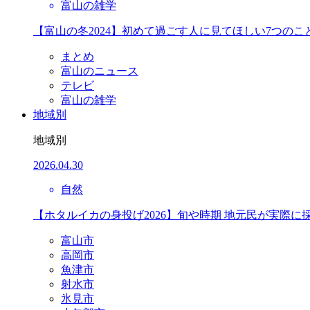
富山の雑学
【富山の冬2024】初めて過ごす人に見てほしい7つのこ
まとめ
富山のニュース
テレビ
富山の雑学
地域別
地域別
2026.04.30
自然
【ホタルイカの身投げ2026】旬や時期 地元民が実際に
富山市
高岡市
魚津市
射水市
氷見市