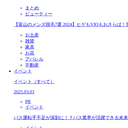
まとめ
ビューティー
【富山のメンズ脱毛7選 2024】ヒゲもVIOもおさら
お土産
雑貨
家具
お花
アパレル
不動産
イベント
イベント
（すべて）
2025.03.03
PR
イベント
バス運転手不足が深刻に！？バス業界が活躍できる未来