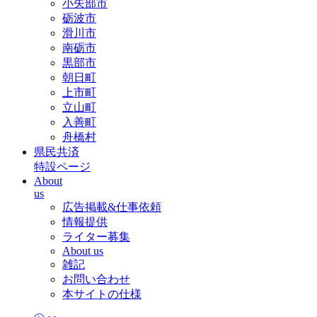
小矢部市
砺波市
滑川市
南砺市
黒部市
朝日町
上市町
立山町
入善町
舟橋村
県民共済
特設ページ
About
us
広告掲載&仕事依頼
情報提供
ライター募集
About us
雑記
お問い合わせ
本サイトの仕様