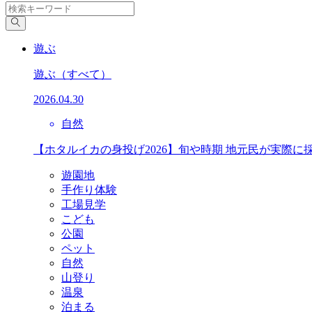
遊ぶ
遊ぶ
（すべて）
2026.04.30
自然
【ホタルイカの身投げ2026】旬や時期 地元民が実際に
遊園地
手作り体験
工場見学
こども
公園
ペット
自然
山登り
温泉
泊まる