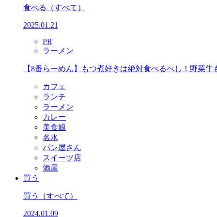
食べる
（すべて）
2025.01.21
PR
ラーメン
【8番らーめん】もつ煮好きは絶対食べるべし！野菜牛
カフェ
ランチ
ラーメン
カレー
美食娘
名水
パン屋さん
スイーツ店
酒屋
買う
買う
（すべて）
2024.01.09