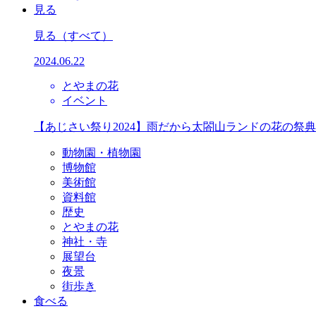
見る
見る
（すべて）
2024.06.22
とやまの花
イベント
【あじさい祭り2024】雨だから太閤山ランドの花の祭
動物園・植物園
博物館
美術館
資料館
歴史
とやまの花
神社・寺
展望台
夜景
街歩き
食べる