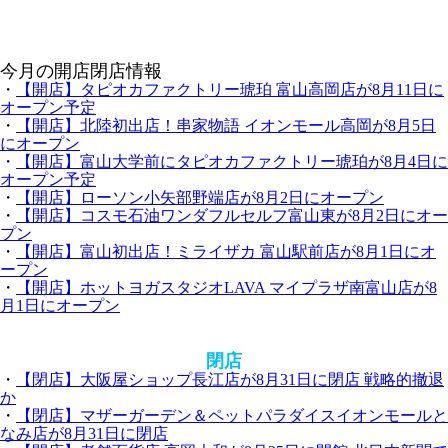
今月の開店閉店情報
・
【開店】タピオカファクトリー琥珀 富山高岡店が8月11日に
オープン予定
・
【開店】北陸初出店！串家物語 イオンモール高岡が8月5日
にオープン
・
【開店】富山大学前にタピオカファクトリー琥珀が8月4日に
オープン予定
・
【開店】ローソン小矢部野端店が8月2日にオープン
・
【開店】コスモ石油ワンダフルセルフ富山東が8月2日にオー
プン
・
【開店】富山初出店！ミライザカ 富山駅前店が8月1日にオ
ープン
・
【開店】ホットヨガスタジオLAVA マイプラザ南富山店が8
月1日にオープン
閉店
・
【閉店】大阪屋ショップ長江店が8月31日に閉店 戦略的撤退
か
・
【閉店】マザーガーデン＆ペットパラダイスイオンモールと
なみ店が8月31日に閉店