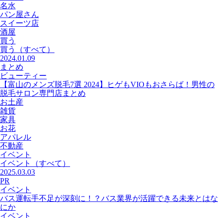
名水
パン屋さん
スイーツ店
酒屋
買う
買う
（すべて）
2024.01.09
まとめ
ビューティー
【富山のメンズ脱毛7選 2024】ヒゲもVIOもおさらば！男性の
脱毛サロン専門店まとめ
お土産
雑貨
家具
お花
アパレル
不動産
イベント
イベント
（すべて）
2025.03.03
PR
イベント
バス運転手不足が深刻に！？バス業界が活躍できる未来とはな
にか
イベント