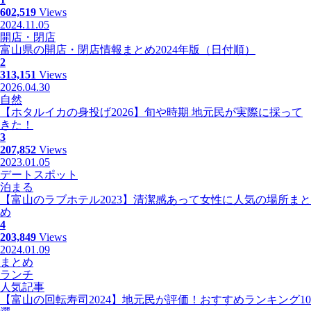
602,519
Views
2024.11.05
開店・閉店
富山県の開店・閉店情報まとめ2024年版（日付順）
2
313,151
Views
2026.04.30
自然
【ホタルイカの身投げ2026】旬や時期 地元民が実際に採って
きた！
3
207,852
Views
2023.01.05
デートスポット
泊まる
【富山のラブホテル2023】清潔感あって女性に人気の場所まと
め
4
203,849
Views
2024.01.09
まとめ
ランチ
人気記事
【富山の回転寿司2024】地元民が評価！おすすめランキング10