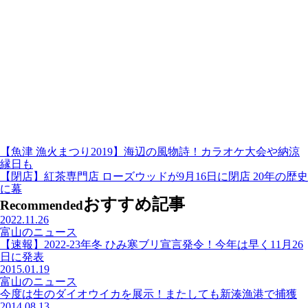
【魚津 漁火まつり2019】海辺の風物詩！カラオケ大会や納涼
縁日も
【閉店】紅茶専門店 ローズウッドが9月16日に閉店 20年の歴史
に幕
おすすめ記事
Recommended
2022.11.26
富山のニュース
【速報】2022-23年冬 ひみ寒ブリ宣言発令！今年は早く11月26
日に発表
2015.01.19
富山のニュース
今度は生のダイオウイカを展示！またしても新湊漁港で捕獲
2014.08.13