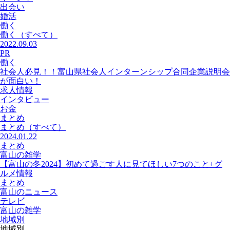
出会い
婚活
働く
働く
（すべて）
2022.09.03
PR
働く
社会人必見！！富山県社会人インターンシップ合同企業説明会
が面白い！
求人情報
インタビュー
お金
まとめ
まとめ
（すべて）
2024.01.22
まとめ
富山の雑学
【富山の冬2024】初めて過ごす人に見てほしい7つのこと+グ
ルメ情報
まとめ
富山のニュース
テレビ
富山の雑学
地域別
地域別