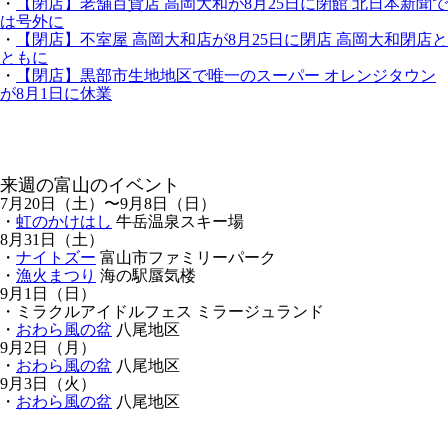
・
【閉店】老舗百貨店 高岡大和が8月25日に閉館 北日本新聞で
は号外に
・
【閉店】不室屋 高岡大和店が8月25日に閉店 高岡大和閉店と
ともに
・
【閉店】黒部市生地地区で唯一のスーパー オレンジタウン
が8月1日に休業
来週の富山のイベント
7月20日（土）〜9月8日（日）
・
虹のかけはし
牛岳温泉スキー場
8月31日（土）
・
ナイトズー
富山市ファミリーパーク
・
漁火まつり
海の駅蜃気楼
9月1日（日）
・ミラクルアイドルフェス ミラージュランド
・
おわら風の盆
八尾地区
9月2日（月）
・
おわら風の盆
八尾地区
9月3日（火）
・
おわら風の盆
八尾地区