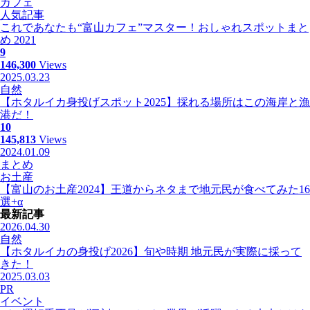
カフェ
人気記事
これであなたも“富山カフェ”マスター！おしゃれスポットまと
め 2021
9
146,300
Views
2025.03.23
自然
【ホタルイカ身投げスポット2025】採れる場所はこの海岸と漁
港だ！
10
145,813
Views
2024.01.09
まとめ
お土産
【富山のお土産2024】王道からネタまで地元民が食べてみた16
選+α
最新記事
2026.04.30
自然
【ホタルイカの身投げ2026】旬や時期 地元民が実際に採って
きた！
2025.03.03
PR
イベント