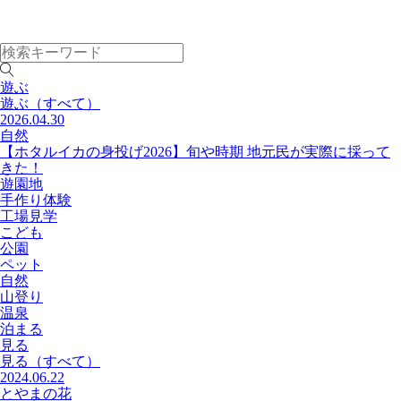
遊ぶ
遊ぶ
（すべて）
2026.04.30
自然
【ホタルイカの身投げ2026】旬や時期 地元民が実際に採って
きた！
遊園地
手作り体験
工場見学
こども
公園
ペット
自然
山登り
温泉
泊まる
見る
見る
（すべて）
2024.06.22
とやまの花