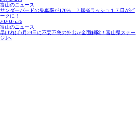
富山のニュース
サンダーバードの乗車率が170%！？帰省ラッシュ１７日がピ
ークに！
2020.05.26
富山のニュース
早ければ5月29日に不要不急の外出が全面解除！富山県ステー
ジ1へ