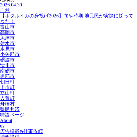
2026.04.30
自然
【ホタルイカの身投げ2026】旬や時期 地元民が実際に採って
きた！
富山市
高岡市
魚津市
射水市
氷見市
小矢部市
砺波市
滑川市
南砺市
黒部市
朝日町
上市町
立山町
入善町
舟橋村
県民共済
特設ページ
About
us
広告掲載&仕事依頼
情報提供