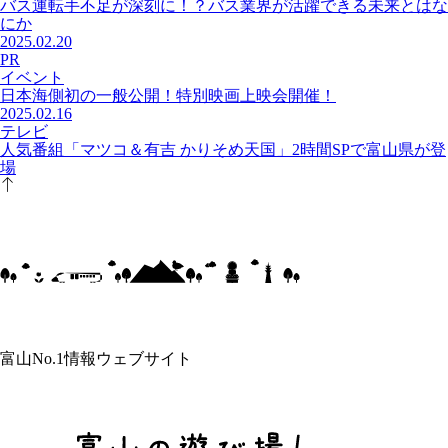
バス運転手不足が深刻に！？バス業界が活躍できる未来とはな
にか
2025.02.20
PR
イベント
日本海側初の一般公開！特別映画上映会開催！
2025.02.16
テレビ
人気番組「マツコ＆有吉 かりそめ天国」2時間SPで富山県が登
場
富山No.1情報ウェブサイト