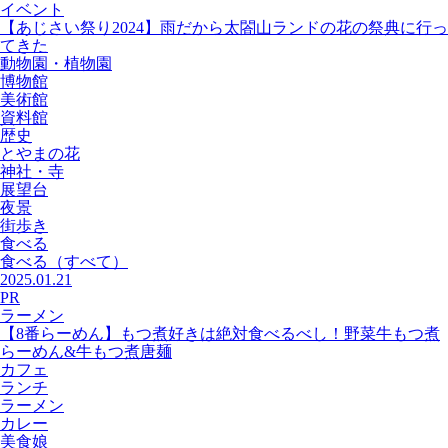
イベント
【あじさい祭り2024】雨だから太閤山ランドの花の祭典に行っ
てきた
動物園・植物園
博物館
美術館
資料館
歴史
とやまの花
神社・寺
展望台
夜景
街歩き
食べる
食べる
（すべて）
2025.01.21
PR
ラーメン
【8番らーめん】もつ煮好きは絶対食べるべし！野菜牛もつ煮
らーめん&牛もつ煮唐麺
カフェ
ランチ
ラーメン
カレー
美食娘