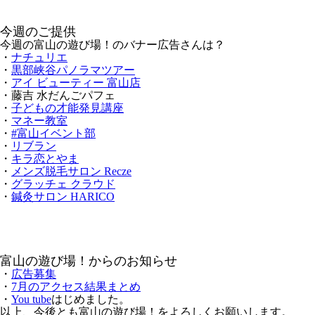
今週のご提供
今週の富山の遊び場！のバナー広告さんは？
・
ナチュリエ
・
黒部峡谷パノラマツアー
・
アイ ビューティー 富山店
・藤吉 水だんごパフェ
・
子どもの才能発見講座
・
マネー教室
・
#富山イベント部
・
リブラン
・
キラ恋とやま
・
メンズ脱毛サロン Recze
・
グラッチェ クラウド
・
鍼灸サロン HARICO
富山の遊び場！からのお知らせ
・
広告募集
・
7月のアクセス結果まとめ
・
You tube
はじめました。
以上、今後とも富山の遊び場！をよろしくお願いします。