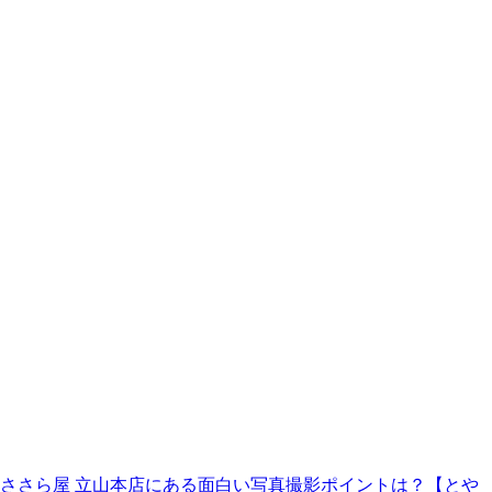
ささら屋 立山本店にある面白い写真撮影ポイントは？【とや