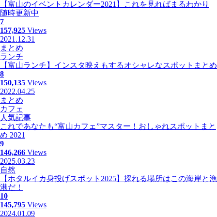
【富山のイベントカレンダー2021】これを見ればまるわかり
随時更新中
7
157,925
Views
2021.12.31
まとめ
ランチ
【富山ランチ】インスタ映えもするオシャレなスポットまとめ
8
150,135
Views
2022.04.25
まとめ
カフェ
人気記事
これであなたも“富山カフェ”マスター！おしゃれスポットまと
め 2021
9
146,266
Views
2025.03.23
自然
【ホタルイカ身投げスポット2025】採れる場所はこの海岸と漁
港だ！
10
145,795
Views
2024.01.09