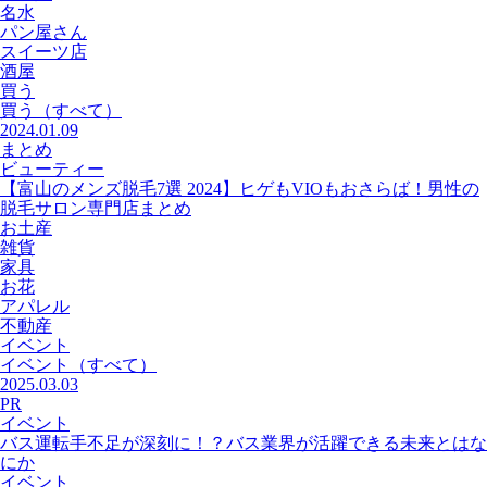
名水
パン屋さん
スイーツ店
酒屋
買う
買う
（すべて）
2024.01.09
まとめ
ビューティー
【富山のメンズ脱毛7選 2024】ヒゲもVIOもおさらば！男性の
脱毛サロン専門店まとめ
お土産
雑貨
家具
お花
アパレル
不動産
イベント
イベント
（すべて）
2025.03.03
PR
イベント
バス運転手不足が深刻に！？バス業界が活躍できる未来とはな
にか
イベント