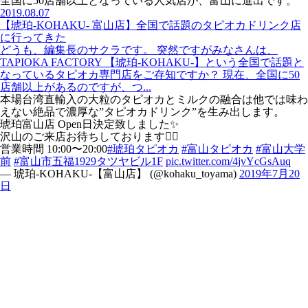
全国に50店舗以上となっている人気店が、富山に進出です。
2019.08.07
【琥珀-KOHAKU- 富山店】全国で話題のタピオカドリンク店
に行ってきた
どうも、編集長のサクラです。 突然ですがみなさんは、
TAPIOKA FACTORY 【琥珀-KOHAKU-】という全国で話題と
なっているタピオカ専門店をご存知ですか？ 現在、全国に50
店舗以上があるのですが、つ...
本場台湾直輸入の大粒のタピオカとミルクの融合は他では味わ
えない絶品で濃厚な”タピオカドリンク”を生み出します。
琥珀富山店 Open日決定致しました✨
沢山のご来店お待ちしております🙇‍♂️
営業時間 10:00〜20:00
#琥珀タピオカ
#富山タピオカ
#富山大学
前
#富山市五福1929タツヤビル1F
pic.twitter.com/4jvYcGsAuq
— 琥珀-KOHAKU-【富山店】 (@kohaku_toyama)
2019年7月20
日