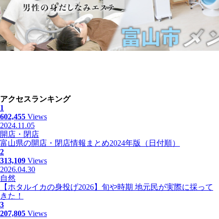
アクセスランキング
1
602,455
Views
2024.11.05
開店・閉店
富山県の開店・閉店情報まとめ2024年版（日付順）
2
313,109
Views
2026.04.30
自然
【ホタルイカの身投げ2026】旬や時期 地元民が実際に採って
きた！
3
207,805
Views