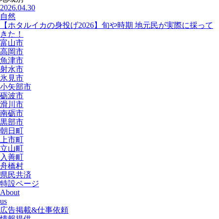
2026.04.30
自然
【ホタルイカの身投げ2026】旬や時期 地元民が実際に採って
きた！
富山市
高岡市
魚津市
射水市
氷見市
小矢部市
砺波市
滑川市
南砺市
黒部市
朝日町
上市町
立山町
入善町
舟橋村
県民共済
特設ページ
About
us
広告掲載&仕事依頼
情報提供