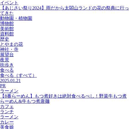
イベント
【あじさい祭り2024】雨だから太閤山ランドの花の祭典に行っ
てきた
動物園・植物園
博物館
美術館
資料館
歴史
とやまの花
神社・寺
展望台
夜景
街歩き
食べる
食べる
（すべて）
2025.01.21
PR
ラーメン
【8番らーめん】もつ煮好きは絶対食べるべし！野菜牛もつ煮
らーめん&牛もつ煮唐麺
カフェ
ランチ
ラーメン
カレー
美食娘