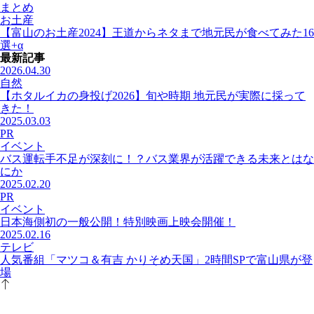
まとめ
お土産
【富山のお土産2024】王道からネタまで地元民が食べてみた16
選+α
最新記事
2026.04.30
自然
【ホタルイカの身投げ2026】旬や時期 地元民が実際に採って
きた！
2025.03.03
PR
イベント
バス運転手不足が深刻に！？バス業界が活躍できる未来とはな
にか
2025.02.20
PR
イベント
日本海側初の一般公開！特別映画上映会開催！
2025.02.16
テレビ
人気番組「マツコ＆有吉 かりそめ天国」2時間SPで富山県が登
場