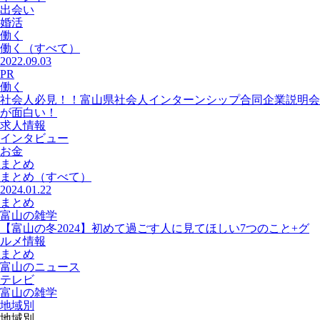
出会い
婚活
働く
働く
（すべて）
2022.09.03
PR
働く
社会人必見！！富山県社会人インターンシップ合同企業説明会
が面白い！
求人情報
インタビュー
お金
まとめ
まとめ
（すべて）
2024.01.22
まとめ
富山の雑学
【富山の冬2024】初めて過ごす人に見てほしい7つのこと+グ
ルメ情報
まとめ
富山のニュース
テレビ
富山の雑学
地域別
地域別