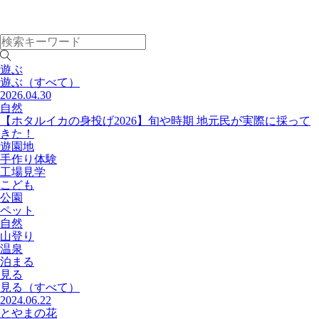
遊ぶ
遊ぶ
（すべて）
2026.04.30
自然
【ホタルイカの身投げ2026】旬や時期 地元民が実際に採って
きた！
遊園地
手作り体験
工場見学
こども
公園
ペット
自然
山登り
温泉
泊まる
見る
見る
（すべて）
2024.06.22
とやまの花