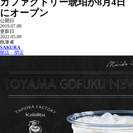
カファクトリー琥珀が8月4日
にオープン
公開日
2019.07.08
更新日
2022.05.09
執筆者
SAKURA
開店・閉店