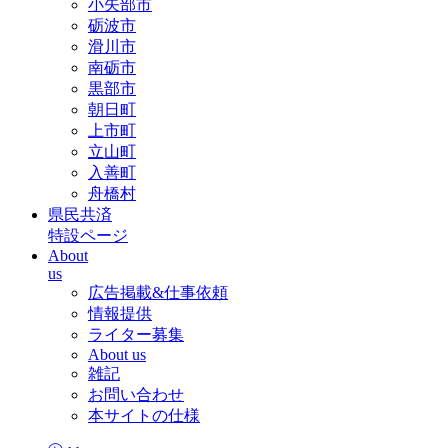
小矢部市
砺波市
滑川市
南砺市
黒部市
朝日町
上市町
立山町
入善町
舟橋村
県民共済
特設ページ
About
us
広告掲載&仕事依頼
情報提供
ライター募集
About us
雑記
お問い合わせ
本サイトの仕様