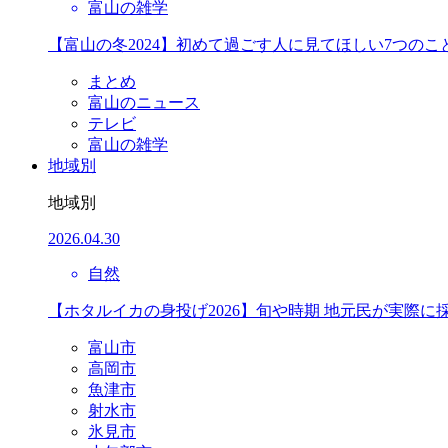
富山の雑学
【富山の冬2024】初めて過ごす人に見てほしい7つのこ
まとめ
富山のニュース
テレビ
富山の雑学
地域別
地域別
2026.04.30
自然
【ホタルイカの身投げ2026】旬や時期 地元民が実際に
富山市
高岡市
魚津市
射水市
氷見市