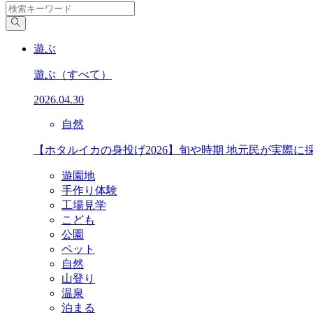
遊ぶ
遊ぶ
（すべて）
2026.04.30
自然
【ホタルイカの身投げ2026】旬や時期 地元民が実際に
遊園地
手作り体験
工場見学
こども
公園
ペット
自然
山登り
温泉
泊まる