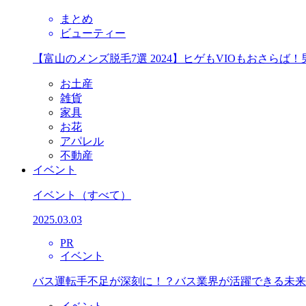
まとめ
ビューティー
【富山のメンズ脱毛7選 2024】ヒゲもVIOもおさら
お土産
雑貨
家具
お花
アパレル
不動産
イベント
イベント
（すべて）
2025.03.03
PR
イベント
バス運転手不足が深刻に！？バス業界が活躍できる未来