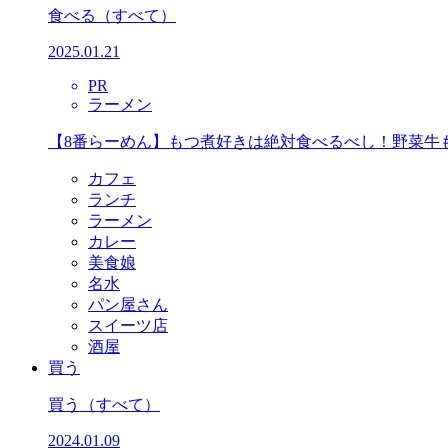
食べる
（すべて）
2025.01.21
PR
ラーメン
【8番らーめん】もつ煮好きは絶対食べるべし！野菜牛
カフェ
ランチ
ラーメン
カレー
美食娘
名水
パン屋さん
スイーツ店
酒屋
買う
買う
（すべて）
2024.01.09