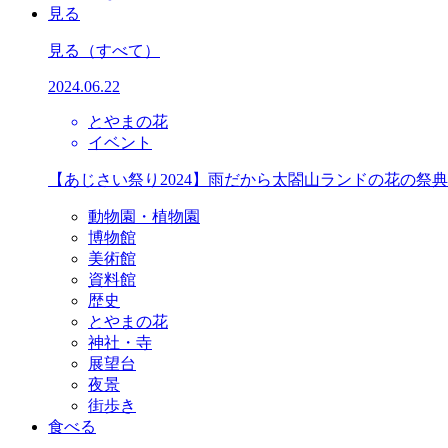
見る
見る
（すべて）
2024.06.22
とやまの花
イベント
【あじさい祭り2024】雨だから太閤山ランドの花の祭
動物園・植物園
博物館
美術館
資料館
歴史
とやまの花
神社・寺
展望台
夜景
街歩き
食べる