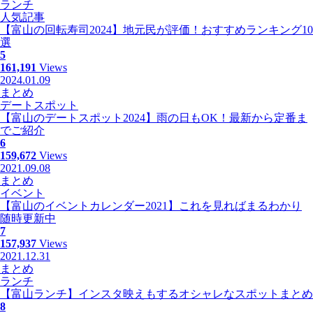
ランチ
人気記事
【富山の回転寿司2024】地元民が評価！おすすめランキング10
選
5
161,191
Views
2024.01.09
まとめ
デートスポット
【富山のデートスポット2024】雨の日もOK！最新から定番ま
でご紹介
6
159,672
Views
2021.09.08
まとめ
イベント
【富山のイベントカレンダー2021】これを見ればまるわかり
随時更新中
7
157,937
Views
2021.12.31
まとめ
ランチ
【富山ランチ】インスタ映えもするオシャレなスポットまとめ
8