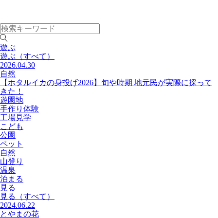
遊ぶ
遊ぶ
（すべて）
2026.04.30
自然
【ホタルイカの身投げ2026】旬や時期 地元民が実際に採って
きた！
遊園地
手作り体験
工場見学
こども
公園
ペット
自然
山登り
温泉
泊まる
見る
見る
（すべて）
2024.06.22
とやまの花