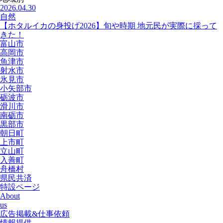
2026.04.30
自然
【ホタルイカの身投げ2026】旬や時期 地元民が実際に採って
きた！
富山市
高岡市
魚津市
射水市
氷見市
小矢部市
砺波市
滑川市
南砺市
黒部市
朝日町
上市町
立山町
入善町
舟橋村
県民共済
特設ページ
About
us
広告掲載&仕事依頼
情報提供