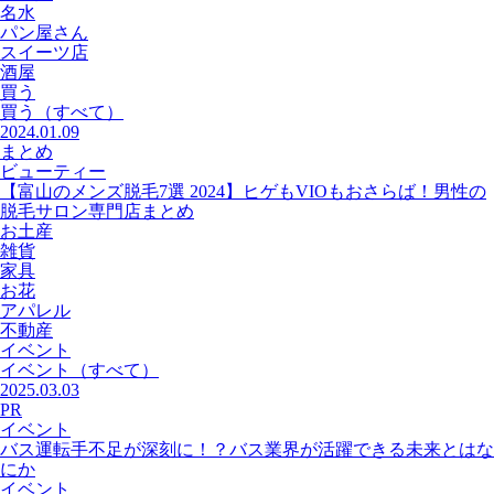
名水
パン屋さん
スイーツ店
酒屋
買う
買う
（すべて）
2024.01.09
まとめ
ビューティー
【富山のメンズ脱毛7選 2024】ヒゲもVIOもおさらば！男性の
脱毛サロン専門店まとめ
お土産
雑貨
家具
お花
アパレル
不動産
イベント
イベント
（すべて）
2025.03.03
PR
イベント
バス運転手不足が深刻に！？バス業界が活躍できる未来とはな
にか
イベント