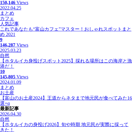
150,146
Views
2022.04.25
まとめ
カフェ
人気記事
これであなたも“富山カフェ”マスター！おしゃれスポットまと
め 2021
9
146,287
Views
2025.03.23
自然
【ホタルイカ身投げスポット2025】採れる場所はこの海岸と漁
港だ！
10
145,805
Views
2024.01.09
まとめ
お土産
【富山のお土産2024】王道からネタまで地元民が食べてみた16
選+α
最新記事
2026.04.30
自然
【ホタルイカの身投げ2026】旬や時期 地元民が実際に採って
きた！