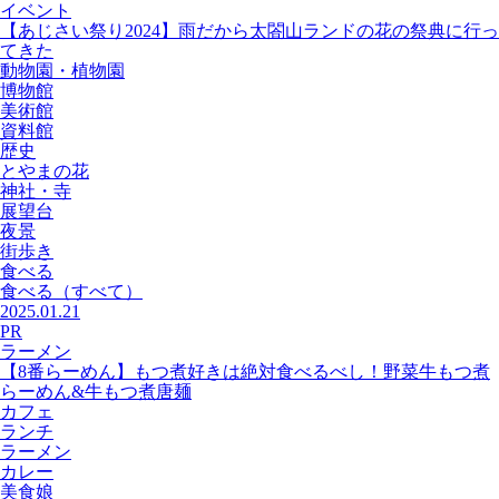
イベント
【あじさい祭り2024】雨だから太閤山ランドの花の祭典に行っ
てきた
動物園・植物園
博物館
美術館
資料館
歴史
とやまの花
神社・寺
展望台
夜景
街歩き
食べる
食べる
（すべて）
2025.01.21
PR
ラーメン
【8番らーめん】もつ煮好きは絶対食べるべし！野菜牛もつ煮
らーめん&牛もつ煮唐麺
カフェ
ランチ
ラーメン
カレー
美食娘