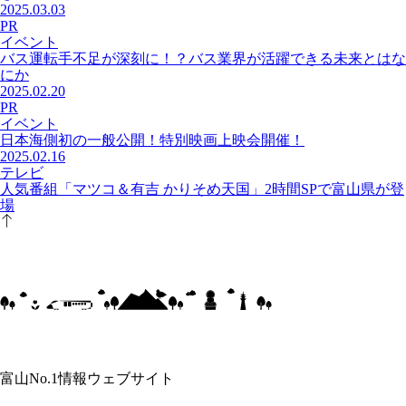
2025.03.03
PR
イベント
バス運転手不足が深刻に！？バス業界が活躍できる未来とはな
にか
2025.02.20
PR
イベント
日本海側初の一般公開！特別映画上映会開催！
2025.02.16
テレビ
人気番組「マツコ＆有吉 かりそめ天国」2時間SPで富山県が登
場
富山No.1情報ウェブサイト