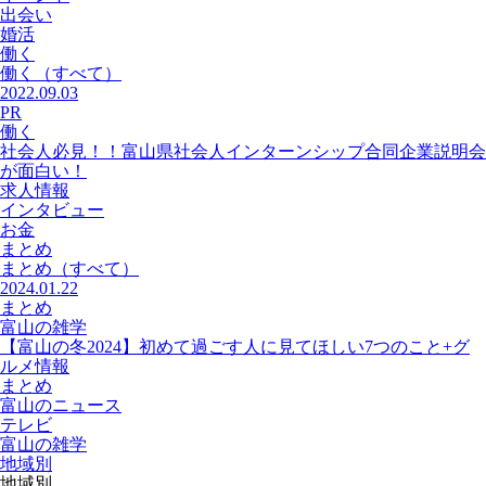
出会い
婚活
働く
働く
（すべて）
2022.09.03
PR
働く
社会人必見！！富山県社会人インターンシップ合同企業説明会
が面白い！
求人情報
インタビュー
お金
まとめ
まとめ
（すべて）
2024.01.22
まとめ
富山の雑学
【富山の冬2024】初めて過ごす人に見てほしい7つのこと+グ
ルメ情報
まとめ
富山のニュース
テレビ
富山の雑学
地域別
地域別