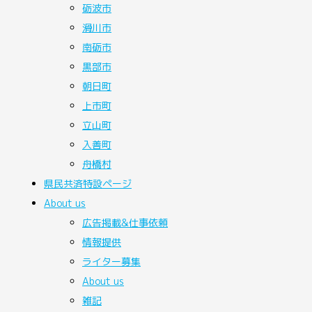
砺波市
滑川市
南砺市
黒部市
朝日町
上市町
立山町
入善町
舟橋村
県民共済
特設ページ
About
us
広告掲載&仕事依頼
情報提供
ライター募集
About us
雑記