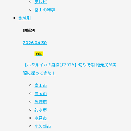
テレビ
富山の雑学
地域別
地域別
2026.04.30
自然
【ホタルイカの身投げ2026】旬や時期 地元民が実
際に採ってきた！
富山市
高岡市
魚津市
射水市
氷見市
小矢部市