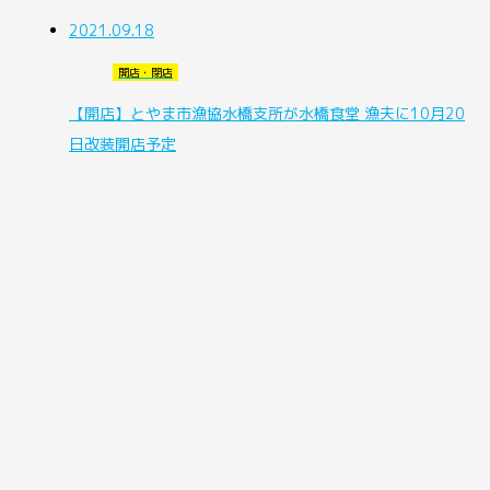
2021.09.18
開店・閉店
【開店】とやま市漁協水橋支所が水橋食堂 漁夫に10月20
日改装開店予定