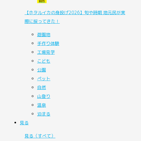
自然
【ホタルイカの身投げ2026】旬や時期 地元民が実
際に採ってきた！
遊園地
手作り体験
工場見学
こども
公園
ペット
自然
山登り
温泉
泊まる
見る
見る
（すべて）