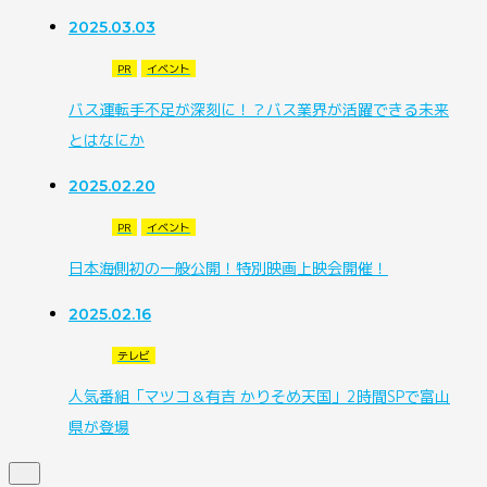
2025.03.03
PR
イベント
バス運転手不足が深刻に！？バス業界が活躍できる未来
とはなにか
2025.02.20
PR
イベント
日本海側初の一般公開！特別映画上映会開催！
2025.02.16
テレビ
人気番組「マツコ＆有吉 かりそめ天国」2時間SPで富山
県が登場