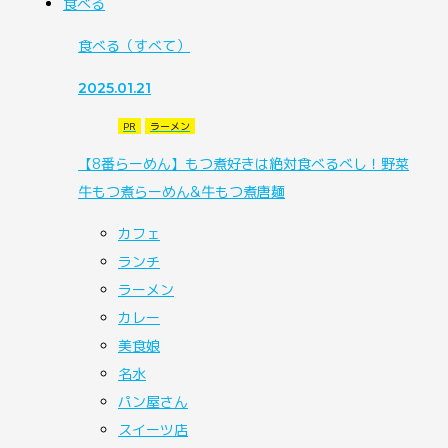
食べる
食べる
（すべて）
2025.01.21
PR
ラーメン
【8番らーめん】もつ煮好きは絶対食べるべし！野菜
牛もつ煮らーめん&牛もつ煮唐麺
カフェ
ランチ
ラーメン
カレー
美食娘
名水
パン屋さん
スイーツ店