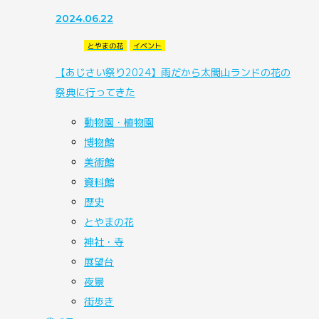
2024.06.22
とやまの花
イベント
【あじさい祭り2024】雨だから太閤山ランドの花の
祭典に行ってきた
動物園・植物園
博物館
美術館
資料館
歴史
とやまの花
神社・寺
展望台
夜景
街歩き