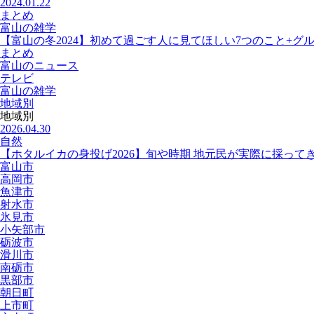
2024.01.22
まとめ
富山の雑学
【富山の冬2024】初めて過ごす人に見てほしい7つのこと+グ
まとめ
富山のニュース
テレビ
富山の雑学
地域別
地域別
2026.04.30
自然
【ホタルイカの身投げ2026】旬や時期 地元民が実際に採って
富山市
高岡市
魚津市
射水市
氷見市
小矢部市
砺波市
滑川市
南砺市
黒部市
朝日町
上市町