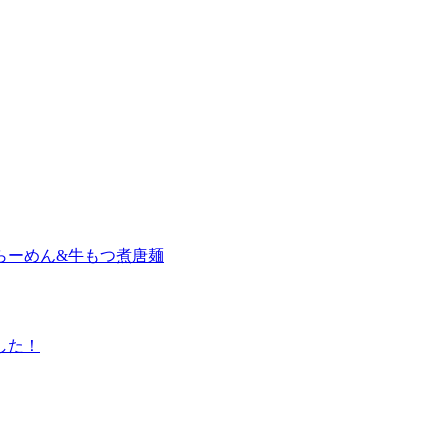
らーめん&牛もつ煮唐麺
した！