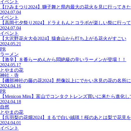
イベント
【ひみまつり2024】獅子舞と県内最大の花火を見に行ってきた
2024.07.04
イベント
【高岡七夕祭り2024】ドラえもんとコラボが楽しい祭に行っ
2024.07.04
イベント
【大沢野花火大会2024】猿倉山から打ち上がる花火がすごい
2024.05.21
PR
ラーメン
【激辛】８番らーめんから悶絶級の辛いラーメンが登場！！
2024.05.17
とやまの花
神社・寺
【磯部神社の藤の花2024】想像以上にでかい氷見の花の名所
2024.04.16
PR
【Menicon Miru】富山でコンタクトレンズ買いに来たら進化
2024.04.18
自然
とやまの花
【呉羽梨の花畑2024】まるで白い絨毯！桜のあとは梨で花見
2024.04.01
イベント