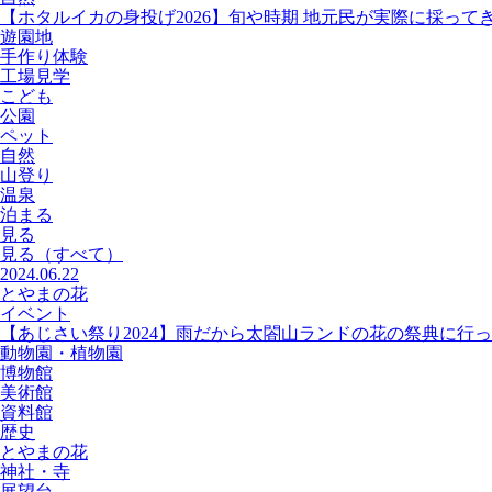
【ホタルイカの身投げ2026】旬や時期 地元民が実際に採って
遊園地
手作り体験
工場見学
こども
公園
ペット
自然
山登り
温泉
泊まる
見る
見る
（すべて）
2024.06.22
とやまの花
イベント
【あじさい祭り2024】雨だから太閤山ランドの花の祭典に行
動物園・植物園
博物館
美術館
資料館
歴史
とやまの花
神社・寺
展望台