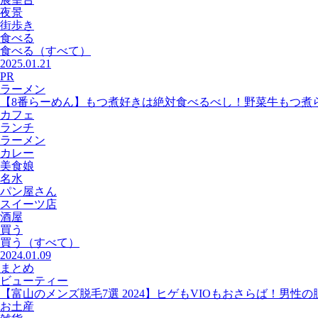
夜景
街歩き
食べる
食べる
（すべて）
2025.01.21
PR
ラーメン
【8番らーめん】もつ煮好きは絶対食べるべし！野菜牛もつ煮
カフェ
ランチ
ラーメン
カレー
美食娘
名水
パン屋さん
スイーツ店
酒屋
買う
買う
（すべて）
2024.01.09
まとめ
ビューティー
【富山のメンズ脱毛7選 2024】ヒゲもVIOもおさらば！男性
お土産