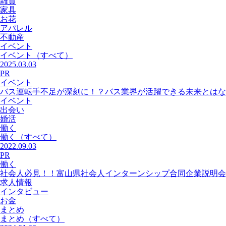
雑貨
家具
お花
アパレル
不動産
イベント
イベント
（すべて）
2025.03.03
PR
イベント
バス運転手不足が深刻に！？バス業界が活躍できる未来とはな
イベント
出会い
婚活
働く
働く
（すべて）
2022.09.03
PR
働く
社会人必見！！富山県社会人インターンシップ合同企業説明会
求人情報
インタビュー
お金
まとめ
まとめ
（すべて）