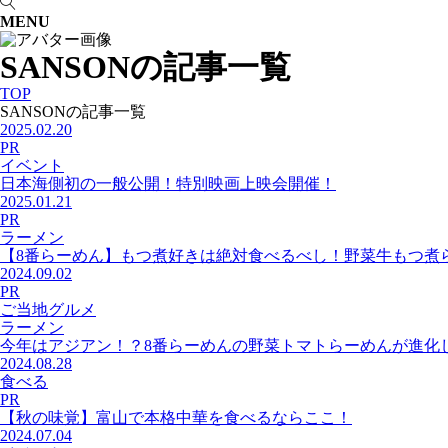
MENU
SANSONの記事一覧
TOP
SANSONの記事一覧
2025.02.20
PR
イベント
日本海側初の一般公開！特別映画上映会開催！
2025.01.21
PR
ラーメン
【8番らーめん】もつ煮好きは絶対食べるべし！野菜牛もつ煮
2024.09.02
PR
ご当地グルメ
ラーメン
今年はアジアン！？8番らーめんの野菜トマトらーめんが進化
2024.08.28
食べる
PR
【秋の味覚】富山で本格中華を食べるならここ！
2024.07.04