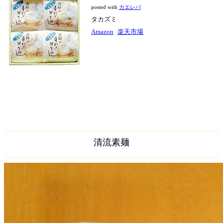
posted with
カエレバ
タカズミ
Amazon
楽天市場
清流素麺