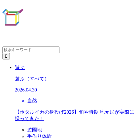
遊ぶ
遊ぶ
（すべて）
2026.04.30
自然
【ホタルイカの身投げ2026】旬や時期 地元民が実際に
採ってきた！
遊園地
手作り体験