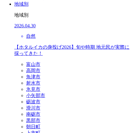
地域別
地域別
2026.04.30
自然
【ホタルイカの身投げ2026】旬や時期 地元民が実際に
採ってきた！
富山市
高岡市
魚津市
射水市
氷見市
小矢部市
砺波市
滑川市
南砺市
黒部市
朝日町
上市町