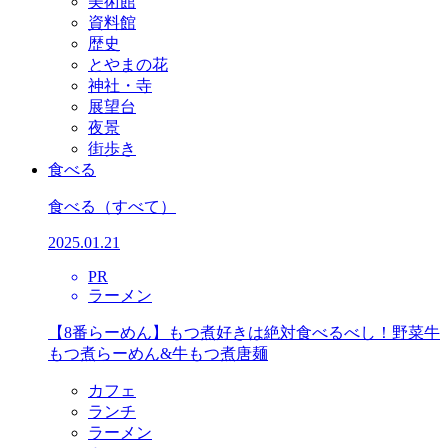
美術館
資料館
歴史
とやまの花
神社・寺
展望台
夜景
街歩き
食べる
食べる
（すべて）
2025.01.21
PR
ラーメン
【8番らーめん】もつ煮好きは絶対食べるべし！野菜牛
もつ煮らーめん&牛もつ煮唐麺
カフェ
ランチ
ラーメン