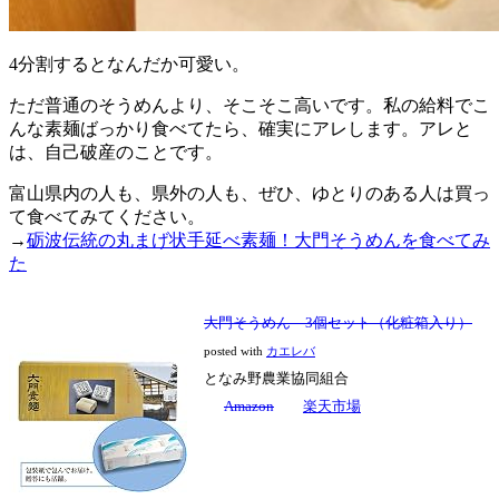
4分割するとなんだか可愛い。
ただ普通のそうめんより、そこそこ高いです。私の給料でこ
んな素麺ばっかり食べてたら、確実にアレします。アレと
は、自己破産のことです。
富山県内の人も、県外の人も、ぜひ、ゆとりのある人は買っ
て食べてみてください。
→
砺波伝統の丸まげ状手延べ素麺！大門そうめんを食べてみ
た
大門そうめん 3個セット（化粧箱入り）
posted with
カエレバ
となみ野農業協同組合
Amazon
楽天市場