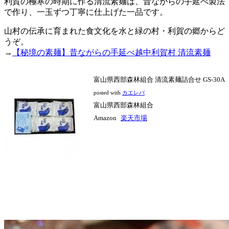
利賀の極寒の時期に作る清流素麺は、昔ながらの手延べ製法
で作り、一玉ずつ丁寧に仕上げた一品です。
山村の伝承に育まれた食文化を水と緑の村・利賀の郷からど
うぞ。
→
【秘境の素麺】昔ながらの手延べ越中利賀村 清流素麺
富山県西部森林組合 清流素麺詰合せ GS-30A
posted with
カエレバ
富山県西部森林組合
Amazon
楽天市場