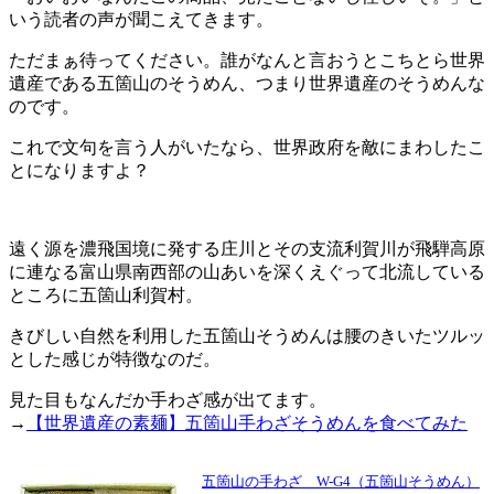
いう読者の声が聞こえてきます。
ただまぁ待ってください。誰がなんと言おうとこちとら世界
遺産である五箇山のそうめん、つまり世界遺産のそうめんな
のです。
これで文句を言う人がいたなら、世界政府を敵にまわしたこ
とになりますよ？
遠く源を濃飛国境に発する庄川とその支流利賀川が飛騨高原
に連なる富山県南西部の山あいを深くえぐって北流している
ところに五箇山利賀村。
きびしい自然を利用した五箇山そうめんは腰のきいたツルッ
とした感じが特徴なのだ。
見た目もなんだか手わざ感が出てます。
→
【世界遺産の素麺】五箇山手わざそうめんを食べてみた
五箇山の手わざ W-G4（五箇山そうめん）