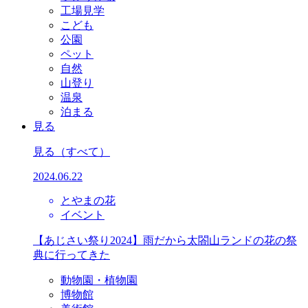
工場見学
こども
公園
ペット
自然
山登り
温泉
泊まる
見る
見る
（すべて）
2024.06.22
とやまの花
イベント
【あじさい祭り2024】雨だから太閤山ランドの花の祭
典に行ってきた
動物園・植物園
博物館