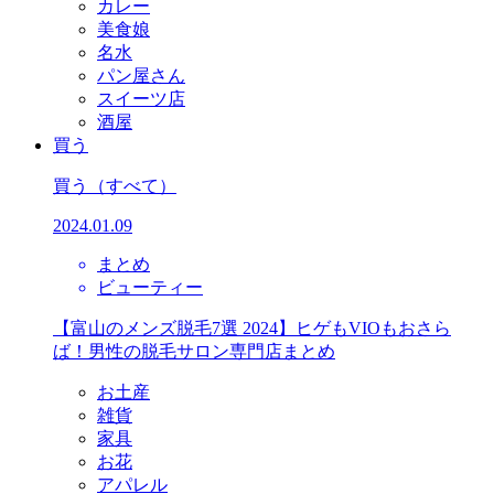
カレー
美食娘
名水
パン屋さん
スイーツ店
酒屋
買う
買う
（すべて）
2024.01.09
まとめ
ビューティー
【富山のメンズ脱毛7選 2024】ヒゲもVIOもおさら
ば！男性の脱毛サロン専門店まとめ
お土産
雑貨
家具
お花
アパレル