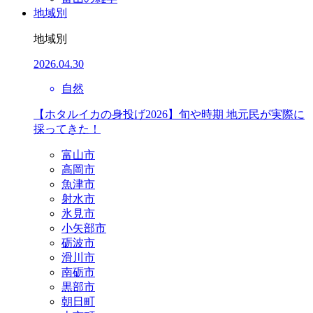
地域別
地域別
2026.04.30
自然
【ホタルイカの身投げ2026】旬や時期 地元民が実際に
採ってきた！
富山市
高岡市
魚津市
射水市
氷見市
小矢部市
砺波市
滑川市
南砺市
黒部市
朝日町