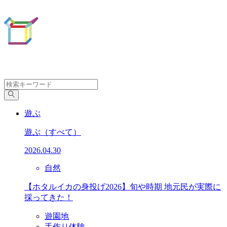
遊ぶ
遊ぶ
（すべて）
2026.04.30
自然
【ホタルイカの身投げ2026】旬や時期 地元民が実際に
採ってきた！
遊園地
手作り体験