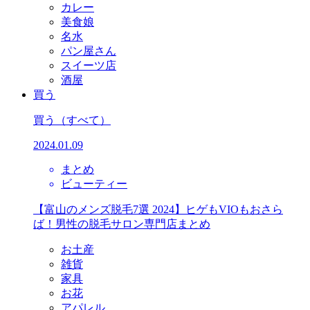
カレー
美食娘
名水
パン屋さん
スイーツ店
酒屋
買う
買う
（すべて）
2024.01.09
まとめ
ビューティー
【富山のメンズ脱毛7選 2024】ヒゲもVIOもおさら
ば！男性の脱毛サロン専門店まとめ
お土産
雑貨
家具
お花
アパレル