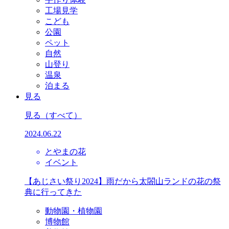
工場見学
こども
公園
ペット
自然
山登り
温泉
泊まる
見る
見る
（すべて）
2024.06.22
とやまの花
イベント
【あじさい祭り2024】雨だから太閤山ランドの花の祭
典に行ってきた
動物園・植物園
博物館