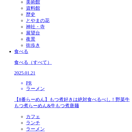
美術館
資料館
歴史
とやまの花
神社・寺
展望台
夜景
街歩き
食べる
食べる
（すべて）
2025.01.21
PR
ラーメン
【8番らーめん】もつ煮好きは絶対食べるべし！野菜牛
もつ煮らーめん&牛もつ煮唐麺
カフェ
ランチ
ラーメン