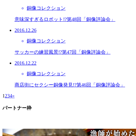
銅像コレクション
意味深すぎるロボット!?第48回「銅像評論会」
2016.12.26
銅像コレクション
サッカーの練習風景!?第47回「銅像評論会」
2016.12.22
銅像コレクション
商店街にセクシー銅像発見!?第46回「銅像評論会」
1
2
3
4
»
パートナー枠