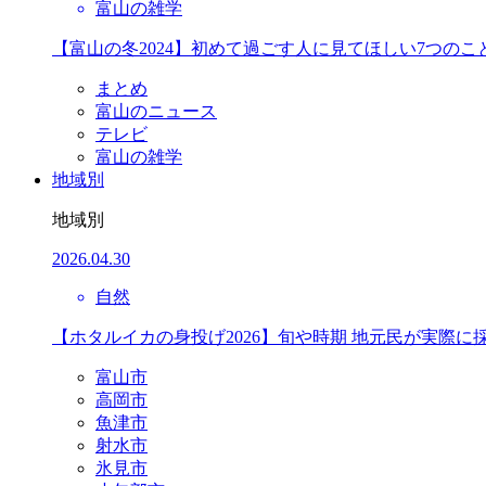
富山の雑学
【富山の冬2024】初めて過ごす人に見てほしい7つのこ
まとめ
富山のニュース
テレビ
富山の雑学
地域別
地域別
2026.04.30
自然
【ホタルイカの身投げ2026】旬や時期 地元民が実際に
富山市
高岡市
魚津市
射水市
氷見市