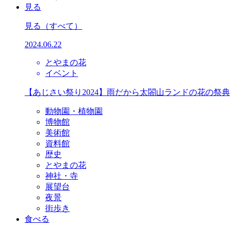
見る
見る
（すべて）
2024.06.22
とやまの花
イベント
【あじさい祭り2024】雨だから太閤山ランドの花の祭
動物園・植物園
博物館
美術館
資料館
歴史
とやまの花
神社・寺
展望台
夜景
街歩き
食べる