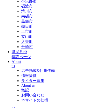
小矢部市
砺波市
滑川市
南砺市
黒部市
朝日町
上市町
立山町
入善町
舟橋村
県民共済
特設ページ
About
us
広告掲載&仕事依頼
情報提供
ライター募集
About us
雑記
お問い合わせ
本サイトの仕様