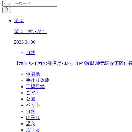
遊ぶ
遊ぶ
（すべて）
2026.04.30
自然
【ホタルイカの身投げ2026】旬や時期 地元民が実際に
遊園地
手作り体験
工場見学
こども
公園
ペット
自然
山登り
温泉
泊まる