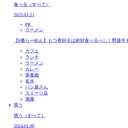
食べる
（すべて）
2025.01.21
PR
ラーメン
【8番らーめん】もつ煮好きは絶対食べるべし！野菜牛
カフェ
ランチ
ラーメン
カレー
美食娘
名水
パン屋さん
スイーツ店
酒屋
買う
買う
（すべて）
2024.01.09