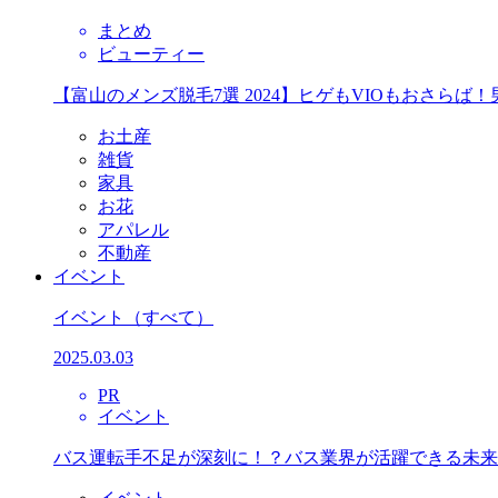
まとめ
ビューティー
【富山のメンズ脱毛7選 2024】ヒゲもVIOもおさら
お土産
雑貨
家具
お花
アパレル
不動産
イベント
イベント
（すべて）
2025.03.03
PR
イベント
バス運転手不足が深刻に！？バス業界が活躍できる未来