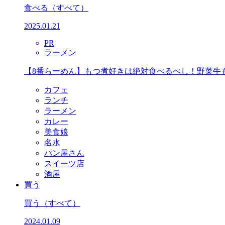
食べる
（すべて）
2025.01.21
PR
ラーメン
【8番らーめん】もつ煮好きは絶対食べるべし！野菜牛
カフェ
ランチ
ラーメン
カレー
美食娘
名水
パン屋さん
スイーツ店
酒屋
買う
買う
（すべて）
2024.01.09