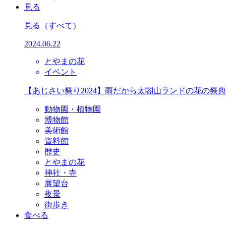
見る
見る
（すべて）
2024.06.22
とやまの花
イベント
【あじさい祭り2024】雨だから太閤山ランドの花の祭
動物園・植物園
博物館
美術館
資料館
歴史
とやまの花
神社・寺
展望台
夜景
街歩き
食べる