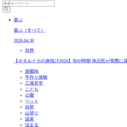
遊ぶ
遊ぶ
（すべて）
2026.04.30
自然
【ホタルイカの身投げ2026】旬や時期 地元民が実際に
遊園地
手作り体験
工場見学
こども
公園
ペット
自然
山登り
温泉
泊まる