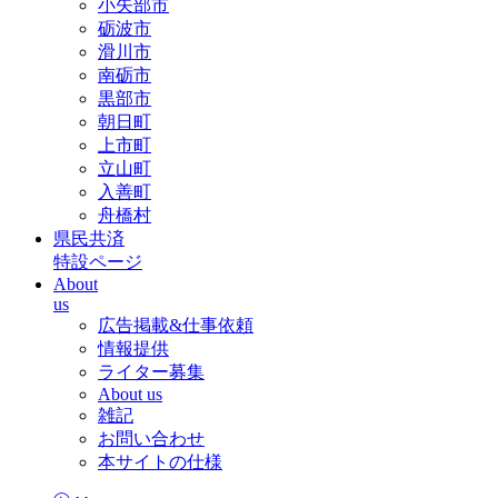
小矢部市
砺波市
滑川市
南砺市
黒部市
朝日町
上市町
立山町
入善町
舟橋村
県民共済
特設ページ
About
us
広告掲載&仕事依頼
情報提供
ライター募集
About us
雑記
お問い合わせ
本サイトの仕様