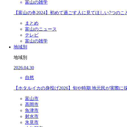
富山の雑学
【富山の冬2024】初めて過ごす人に見てほしい7つのこ
まとめ
富山のニュース
テレビ
富山の雑学
地域別
地域別
2026.04.30
自然
【ホタルイカの身投げ2026】旬や時期 地元民が実際に
富山市
高岡市
魚津市
射水市
氷見市