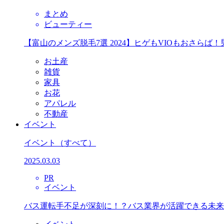
まとめ
ビューティー
【富山のメンズ脱毛7選 2024】ヒゲもVIOもおさら
お土産
雑貨
家具
お花
アパレル
不動産
イベント
イベント
（すべて）
2025.03.03
PR
イベント
バス運転手不足が深刻に！？バス業界が活躍できる未来