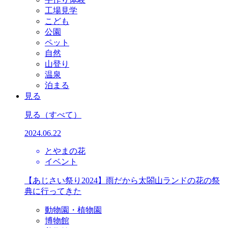
工場見学
こども
公園
ペット
自然
山登り
温泉
泊まる
見る
見る
（すべて）
2024.06.22
とやまの花
イベント
【あじさい祭り2024】雨だから太閤山ランドの花の祭
典に行ってきた
動物園・植物園
博物館