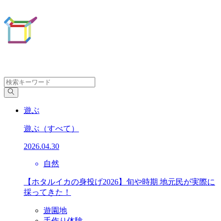
遊ぶ
遊ぶ
（すべて）
2026.04.30
自然
【ホタルイカの身投げ2026】旬や時期 地元民が実際に
採ってきた！
遊園地
手作り体験