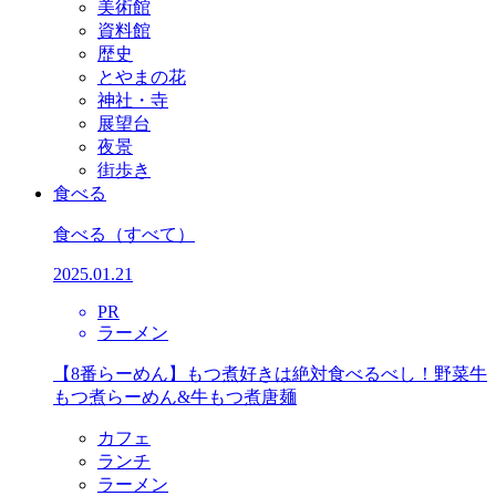
美術館
資料館
歴史
とやまの花
神社・寺
展望台
夜景
街歩き
食べる
食べる
（すべて）
2025.01.21
PR
ラーメン
【8番らーめん】もつ煮好きは絶対食べるべし！野菜牛
もつ煮らーめん&牛もつ煮唐麺
カフェ
ランチ
ラーメン