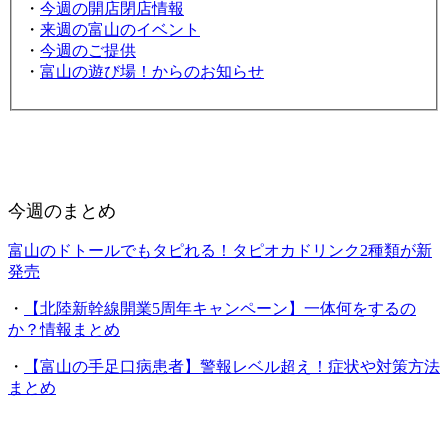
・
今週の開店閉店情報
・
来週の富山のイベント
・
今週のご提供
・
富山の遊び場！からのお知らせ
今週のまとめ
富山のドトールでもタピれる！タピオカドリンク2種類が新
発売
・
【北陸新幹線開業5周年キャンペーン】一体何をするの
か？情報まとめ
・
【富山の手足口病患者】警報レベル超え！症状や対策方法
まとめ