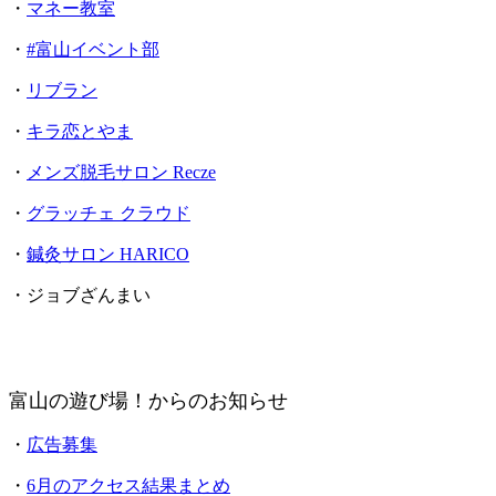
・
マネー教室
・
#富山イベント部
・
リブラン
・
キラ恋とやま
・
メンズ脱毛サロン Recze
・
グラッチェ クラウド
・
鍼灸サロン HARICO
・ジョブざんまい
富山の遊び場！からのお知らせ
・
広告募集
・
6月のアクセス結果まとめ