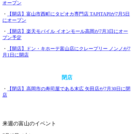
オープン
・
【開店】富山市西町にタピオカ専門店 TAPITAPIが7月5日
にオープン
・
【開店】楽天モバイル イオンモール高岡が7月3日にオー
プン予定
・
【開店】ドン・キホーテ富山店にクレープリー ノンノが7
月1日に開店
閉店
・
【閉店】高岡市の寿司屋である末広 矢田店が7月30日に閉
店
来週の富山のイベント