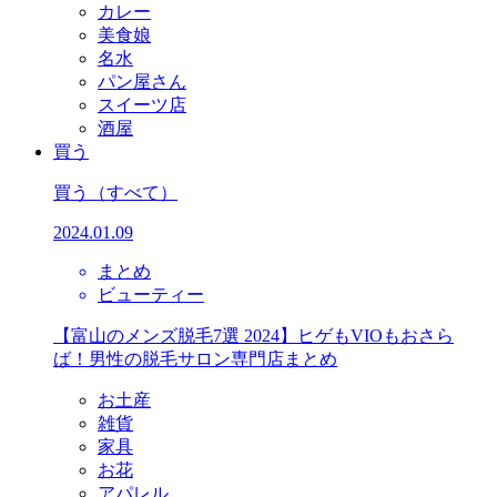
カレー
美食娘
名水
パン屋さん
スイーツ店
酒屋
買う
買う
（すべて）
2024.01.09
まとめ
ビューティー
【富山のメンズ脱毛7選 2024】ヒゲもVIOもおさら
ば！男性の脱毛サロン専門店まとめ
お土産
雑貨
家具
お花
アパレル