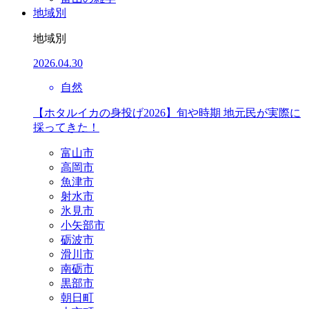
地域別
地域別
2026.04.30
自然
【ホタルイカの身投げ2026】旬や時期 地元民が実際に
採ってきた！
富山市
高岡市
魚津市
射水市
氷見市
小矢部市
砺波市
滑川市
南砺市
黒部市
朝日町