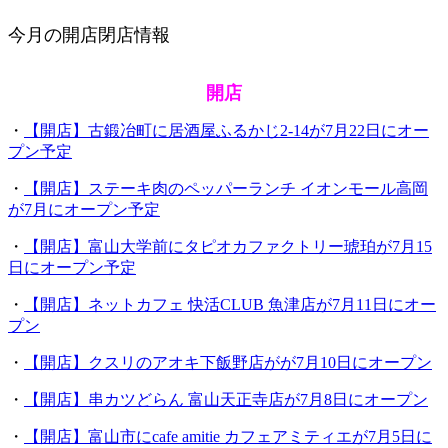
今月の開店閉店情報
開店
・
【開店】古鍛冶町に居酒屋ふるかじ2-14が7月22日にオー
プン予定
・
【開店】ステーキ肉のペッパーランチ イオンモール高岡
が7月にオープン予定
・
【開店】富山大学前にタピオカファクトリー琥珀が7月15
日にオープン予定
・
【開店】ネットカフェ 快活CLUB 魚津店が7月11日にオー
プン
・
【開店】クスリのアオキ下飯野店がが7月10日にオープン
・
【開店】串カツどらん 富山天正寺店が7月8日にオープン
・
【開店】富山市にcafe amitie カフェアミティエが7月5日に