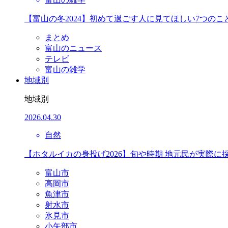
【富山の冬2024】初めて過ごす人に見てほしい7つのこ
まとめ
富山のニュース
テレビ
富山の雑学
地域別
地域別
2026.04.30
自然
【ホタルイカの身投げ2026】旬や時期 地元民が実際に
富山市
高岡市
魚津市
射水市
氷見市
小矢部市