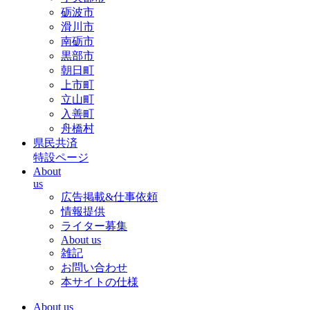
砺波市
滑川市
南砺市
黒部市
朝日町
上市町
立山町
入善町
舟橋村
県民共済
特設ページ
About
us
広告掲載&仕事依頼
情報提供
ライター募集
About us
雑記
お問い合わせ
本サイトの仕様
About us