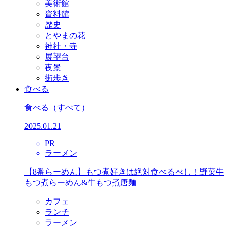
美術館
資料館
歴史
とやまの花
神社・寺
展望台
夜景
街歩き
食べる
食べる
（すべて）
2025.01.21
PR
ラーメン
【8番らーめん】もつ煮好きは絶対食べるべし！野菜牛
もつ煮らーめん&牛もつ煮唐麺
カフェ
ランチ
ラーメン