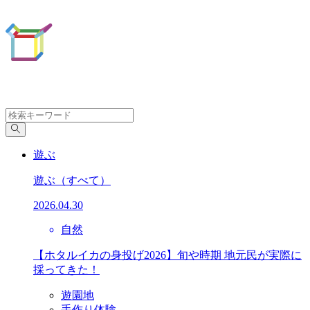
遊ぶ
遊ぶ
（すべて）
2026.04.30
自然
【ホタルイカの身投げ2026】旬や時期 地元民が実際に
採ってきた！
遊園地
手作り体験