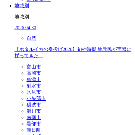
地域別
地域別
2026.04.30
自然
【ホタルイカの身投げ2026】旬や時期 地元民が実際に
採ってきた！
富山市
高岡市
魚津市
射水市
氷見市
小矢部市
砺波市
滑川市
南砺市
黒部市
朝日町