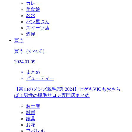
カレー
美食娘
名水
パン屋さん
スイーツ店
酒屋
買う
買う
（すべて）
2024.01.09
まとめ
ビューティー
【富山のメンズ脱毛7選 2024】ヒゲもVIOもおさら
ば！男性の脱毛サロン専門店まとめ
お土産
雑貨
家具
お花
アパレル