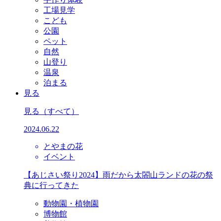
工場見学
こども
公園
ペット
自然
山登り
温泉
泊まる
見る
見る
（すべて）
2024.06.22
とやまの花
イベント
【あじさい祭り2024】雨だから太閤山ランドの花の祭
典に行ってきた
動物園・植物園
博物館