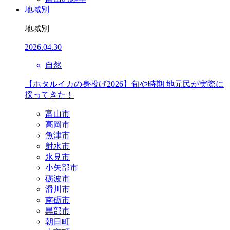
地域別
地域別
2026.04.30
自然
【ホタルイカの身投げ2026】旬や時期 地元民が実際に
採ってきた！
富山市
高岡市
魚津市
射水市
氷見市
小矢部市
砺波市
滑川市
南砺市
黒部市
朝日町