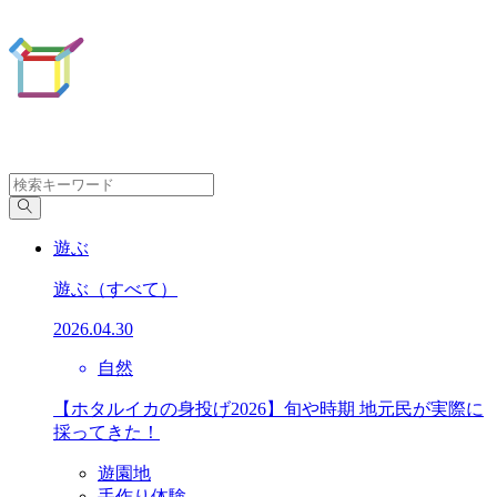
遊ぶ
遊ぶ
（すべて）
2026.04.30
自然
【ホタルイカの身投げ2026】旬や時期 地元民が実際に
採ってきた！
遊園地
手作り体験