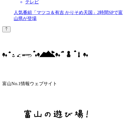
テレビ
人気番組「マツコ＆有吉 かりそめ天国」2時間SPで富
山県が登場
富山No.1情報ウェブサイト