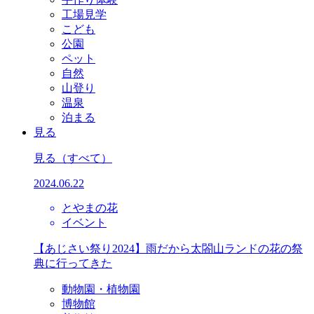
工場見学
こども
公園
ペット
自然
山登り
温泉
泊まる
見る
見る
（すべて）
2024.06.22
とやまの花
イベント
【あじさい祭り2024】雨だから太閤山ランドの花の祭
典に行ってきた
動物園・植物園
博物館