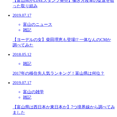
【富山県がLINEスタンプ発売】働き方改革の促進を狙
った取り組み
2019.07.17
富山のニュース
雑記
【ヨーデルの女】柴田理恵も登場!? 一体なんのCMか
調べてみた
2018.05.12
雑記
2017年の移住先人気ランキング！富山県は何位？
2019.07.17
富山の雑学
雑記
【富山県は西日本か東日本か】7つ境界線から調べてみ
ました