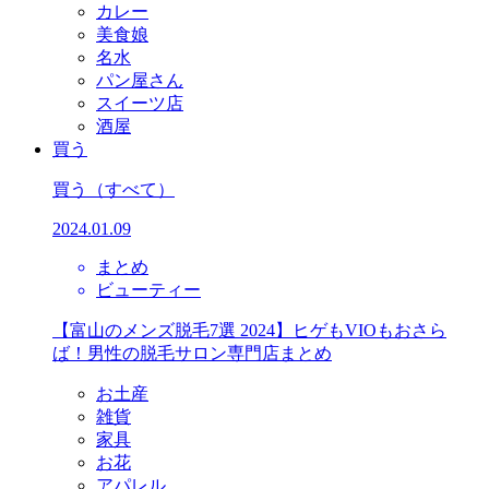
カレー
美食娘
名水
パン屋さん
スイーツ店
酒屋
買う
買う
（すべて）
2024.01.09
まとめ
ビューティー
【富山のメンズ脱毛7選 2024】ヒゲもVIOもおさら
ば！男性の脱毛サロン専門店まとめ
お土産
雑貨
家具
お花
アパレル