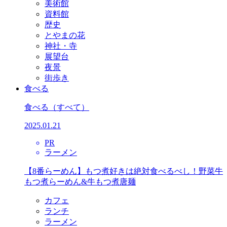
美術館
資料館
歴史
とやまの花
神社・寺
展望台
夜景
街歩き
食べる
食べる
（すべて）
2025.01.21
PR
ラーメン
【8番らーめん】もつ煮好きは絶対食べるべし！野菜牛
もつ煮らーめん&牛もつ煮唐麺
カフェ
ランチ
ラーメン