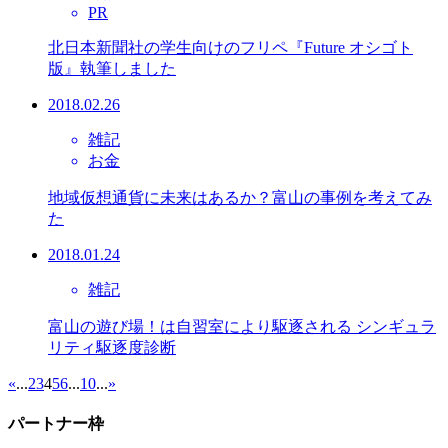
PR
北日本新聞社の学生向けのフリペ『Future オシゴト
版』執筆しました
2018.02.26
雑記
お金
地域仮想通貨に未来はあるか？富山の事例を考えてみ
た
2018.01.24
雑記
富山の遊び場！は自習室により駆逐される シンギュラ
リティ駆逐度診断
«
...
2
3
4
5
6
...
10
...
»
パートナー枠