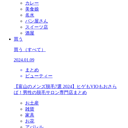
カレー
美食娘
名水
パン屋さん
スイーツ店
酒屋
買う
買う
（すべて）
2024.01.09
まとめ
ビューティー
【富山のメンズ脱毛7選 2024】ヒゲもVIOもおさら
ば！男性の脱毛サロン専門店まとめ
お土産
雑貨
家具
お花
アパレル