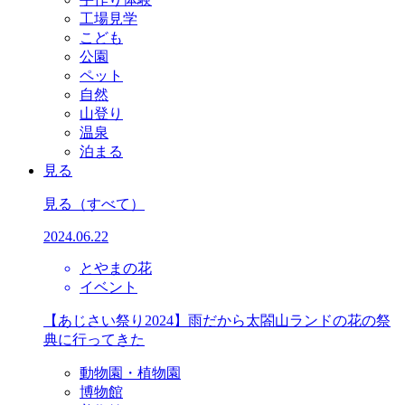
工場見学
こども
公園
ペット
自然
山登り
温泉
泊まる
見る
見る
（すべて）
2024.06.22
とやまの花
イベント
【あじさい祭り2024】雨だから太閤山ランドの花の祭
典に行ってきた
動物園・植物園
博物館