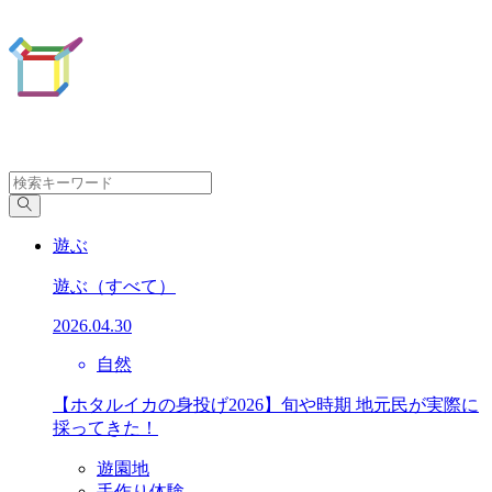
遊ぶ
遊ぶ
（すべて）
2026.04.30
自然
【ホタルイカの身投げ2026】旬や時期 地元民が実際に
採ってきた！
遊園地
手作り体験