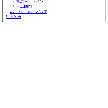
4.2. 富岩水上ライン
4.3. 中島閘門
4.4. いりふねこども館
5. まとめ