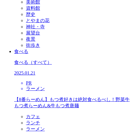
美術館
資料館
歴史
とやまの花
神社・寺
展望台
夜景
街歩き
食べる
食べる
（すべて）
2025.01.21
PR
ラーメン
【8番らーめん】もつ煮好きは絶対食べるべし！野菜牛
もつ煮らーめん&牛もつ煮唐麺
カフェ
ランチ
ラーメン