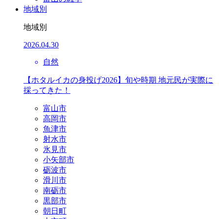
地域別
地域別
2026.04.30
自然
【ホタルイカの身投げ2026】旬や時期 地元民が実際に
採ってきた！
富山市
高岡市
魚津市
射水市
氷見市
小矢部市
砺波市
滑川市
南砺市
黒部市
朝日町