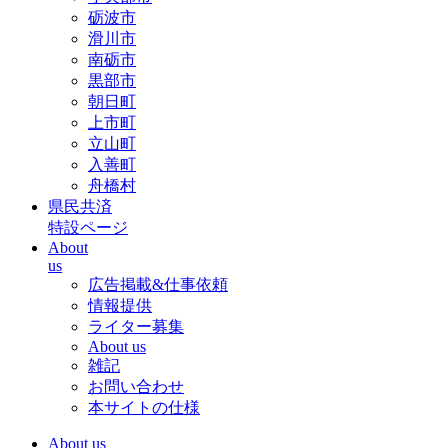
砺波市
滑川市
南砺市
黒部市
朝日町
上市町
立山町
入善町
舟橋村
県民共済
特設ページ
About
us
広告掲載&仕事依頼
情報提供
ライター募集
About us
雑記
お問い合わせ
本サイトの仕様
About us