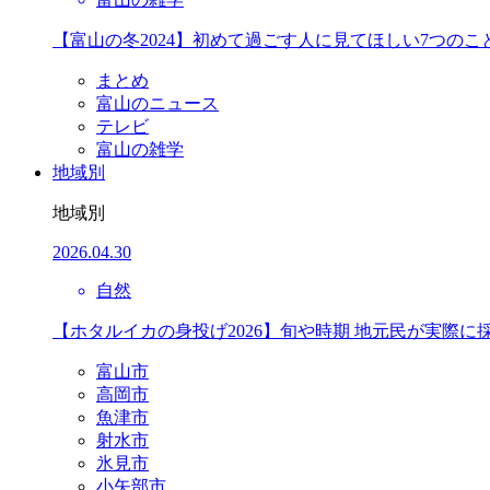
【富山の冬2024】初めて過ごす人に見てほしい7つのこ
まとめ
富山のニュース
テレビ
富山の雑学
地域別
地域別
2026.04.30
自然
【ホタルイカの身投げ2026】旬や時期 地元民が実際に
富山市
高岡市
魚津市
射水市
氷見市
小矢部市