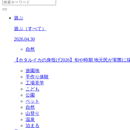
遊ぶ
遊ぶ
（すべて）
2026.04.30
自然
【ホタルイカの身投げ2026】旬や時期 地元民が実際に
遊園地
手作り体験
工場見学
こども
公園
ペット
自然
山登り
温泉
泊まる