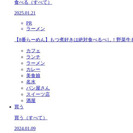
食べる
（すべて）
2025.01.21
PR
ラーメン
【8番らーめん】もつ煮好きは絶対食べるべし！野菜牛
カフェ
ランチ
ラーメン
カレー
美食娘
名水
パン屋さん
スイーツ店
酒屋
買う
買う
（すべて）
2024.01.09