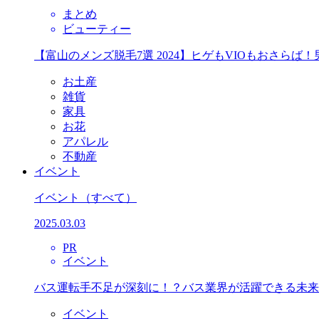
まとめ
ビューティー
【富山のメンズ脱毛7選 2024】ヒゲもVIOもおさら
お土産
雑貨
家具
お花
アパレル
不動産
イベント
イベント
（すべて）
2025.03.03
PR
イベント
バス運転手不足が深刻に！？バス業界が活躍できる未来
イベント