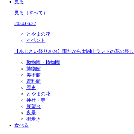
見る
見る
（すべて）
2024.06.22
とやまの花
イベント
【あじさい祭り2024】雨だから太閤山ランドの花の祭
動物園・植物園
博物館
美術館
資料館
歴史
とやまの花
神社・寺
展望台
夜景
街歩き
食べる