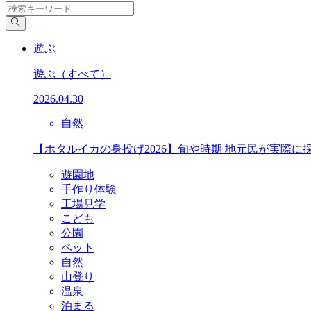
遊ぶ
遊ぶ
（すべて）
2026.04.30
自然
【ホタルイカの身投げ2026】旬や時期 地元民が実際に
遊園地
手作り体験
工場見学
こども
公園
ペット
自然
山登り
温泉
泊まる