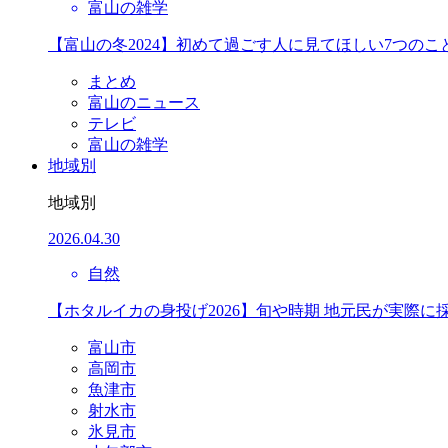
富山の雑学
【富山の冬2024】初めて過ごす人に見てほしい7つのこ
まとめ
富山のニュース
テレビ
富山の雑学
地域別
地域別
2026.04.30
自然
【ホタルイカの身投げ2026】旬や時期 地元民が実際に
富山市
高岡市
魚津市
射水市
氷見市