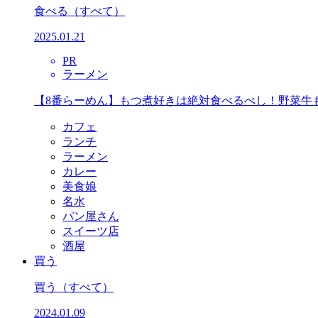
食べる
（すべて）
2025.01.21
PR
ラーメン
【8番らーめん】もつ煮好きは絶対食べるべし！野菜牛
カフェ
ランチ
ラーメン
カレー
美食娘
名水
パン屋さん
スイーツ店
酒屋
買う
買う
（すべて）
2024.01.09