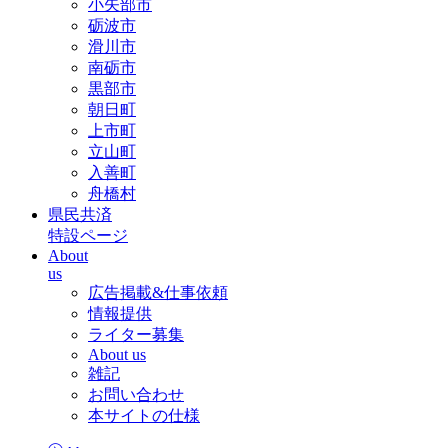
小矢部市
砺波市
滑川市
南砺市
黒部市
朝日町
上市町
立山町
入善町
舟橋村
県民共済
特設ページ
About
us
広告掲載&仕事依頼
情報提供
ライター募集
About us
雑記
お問い合わせ
本サイトの仕様