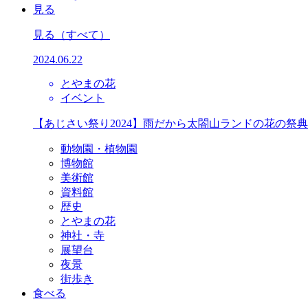
見る
見る
（すべて）
2024.06.22
とやまの花
イベント
【あじさい祭り2024】雨だから太閤山ランドの花の祭
動物園・植物園
博物館
美術館
資料館
歴史
とやまの花
神社・寺
展望台
夜景
街歩き
食べる