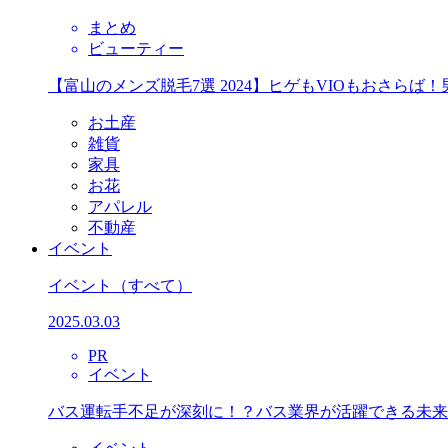
まとめ
ビューティー
【富山のメンズ脱毛7選 2024】ヒゲもVIOもおさら
お土産
雑貨
家具
お花
アパレル
不動産
イベント
イベント
（すべて）
2025.03.03
PR
イベント
バス運転手不足が深刻に！？バス業界が活躍できる未来