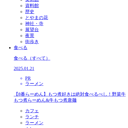
資料館
歴史
とやまの花
神社・寺
展望台
夜景
街歩き
食べる
食べる
（すべて）
2025.01.21
PR
ラーメン
【8番らーめん】もつ煮好きは絶対食べるべし！野菜牛
もつ煮らーめん&牛もつ煮唐麺
カフェ
ランチ
ラーメン