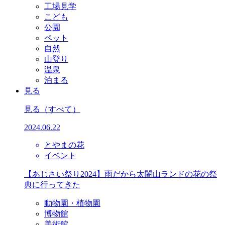
工場見学
こども
公園
ペット
自然
山登り
温泉
泊まる
見る
見る
（すべて）
2024.06.22
とやまの花
イベント
【あじさい祭り2024】雨だから太閤山ランドの花の祭
典に行ってきた
動物園・植物園
博物館
美術館