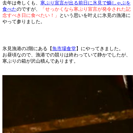
去年は奇しくも、
寒ぶり宣言が出る前日に氷見で鰤しゃぶを
食べた
のですが、
「せっかくなら寒ぶり宣言が発令された記
念すべき日に食べたい！」
という思いを叶えに氷見の漁港に
やって参りました。
氷見漁港の2階にある【
魚市場食堂
】にやってきました。
お昼頃なので、漁港での競りは終わっていて静かでしたが、
寒ぶりの箱が沢山積んであります。