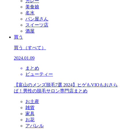
カレー
美食娘
名水
パン屋さん
スイーツ店
酒屋
買う
買う
（すべて）
2024.01.09
まとめ
ビューティー
【富山のメンズ脱毛7選 2024】ヒゲもVIOもおさら
ば！男性の脱毛サロン専門店まとめ
お土産
雑貨
家具
お花
アパレル