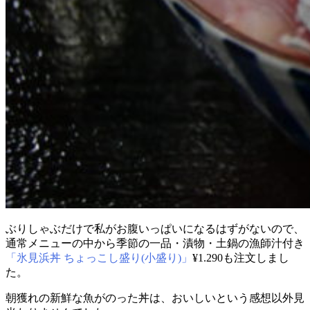
ぶりしゃぶだけで私がお腹いっぱいになるはずがないので、
通常メニューの中から季節の一品・漬物・土鍋の漁師汁付き
「氷見浜丼 ちょっこし盛り(小盛り)」
¥1.290も注文しまし
た。
朝獲れの新鮮な魚がのった丼は、おいしいという感想以外見