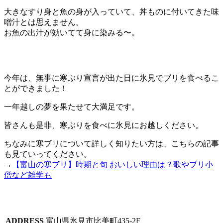
大きなすり身と魚の身が入っていて、丼ものに付いてきた味
噌汁とは思えません。
お魚の出汁が効いてて身に染みる〜。
今年は、無事に寒ぶり宣言が出た日に氷見でブリを食べるこ
とができました！
一年越しの夢を果たせて大満足です。
皆さんも是非、寒ぶりを食べに氷見にお越しください。
ちなみに寒ブリについて詳しく知りたい方は、こちらの記事
も見ていってください。
→
【富山の寒ブリ】時期と旬 おいしい理由は？歌やブリ小
僧など雑学も
ADDRESS
富山県氷見市比美町435-2F