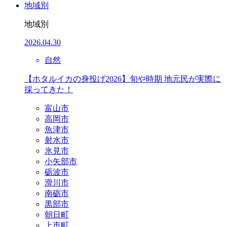
地域別
地域別
2026.04.30
自然
【ホタルイカの身投げ2026】旬や時期 地元民が実際に
採ってきた！
富山市
高岡市
魚津市
射水市
氷見市
小矢部市
砺波市
滑川市
南砺市
黒部市
朝日町
上市町