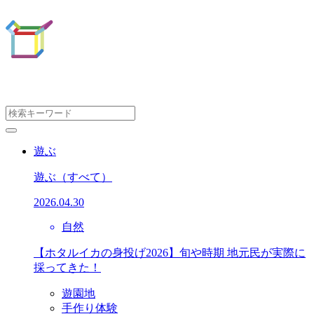
遊ぶ
遊ぶ
（すべて）
2026.04.30
自然
【ホタルイカの身投げ2026】旬や時期 地元民が実際に
採ってきた！
遊園地
手作り体験