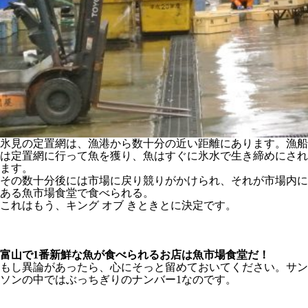
氷見の定置網は、漁港から数十分の近い距離にあります。漁船
は定置網に行って魚を獲り、魚はすぐに氷水で生き締めにされ
ます。
その数十分後には市場に戻り競りがかけられ、それが市場内に
ある魚市場食堂で食べられる。
これはもう、キング オブ きときとに決定です。
富山で1番新鮮な魚が食べられるお店は魚市場食堂だ！
もし異論があったら、心にそっと留めておいてください。サン
ソンの中ではぶっちぎりのナンバー1なのです。