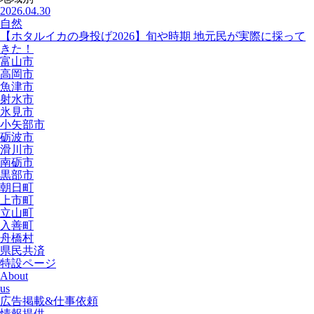
2026.04.30
自然
【ホタルイカの身投げ2026】旬や時期 地元民が実際に採って
きた！
富山市
高岡市
魚津市
射水市
氷見市
小矢部市
砺波市
滑川市
南砺市
黒部市
朝日町
上市町
立山町
入善町
舟橋村
県民共済
特設ページ
About
us
広告掲載&仕事依頼
情報提供