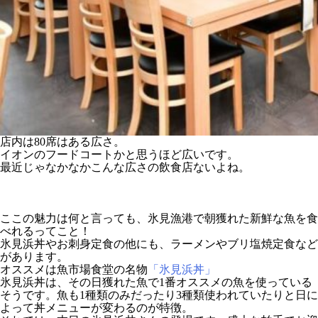
店内は80席はある広さ。
イオンのフードコートかと思うほど広いです。
最近じゃなかなかこんな広さの飲食店ないよね。
ここの魅力は何と言っても、氷見漁港で朝獲れた新鮮な魚を食
べれるってこと！
氷見浜丼やお刺身定食の他にも、ラーメンやブリ塩焼定食など
があります。
オススメは魚市場食堂の名物
「氷見浜丼」
氷見浜丼は、その日獲れた魚で1番オススメの魚を使っている
そうです。魚も1種類のみだったり3種類使われていたりと日に
よって丼メニューが変わるのが特徴。