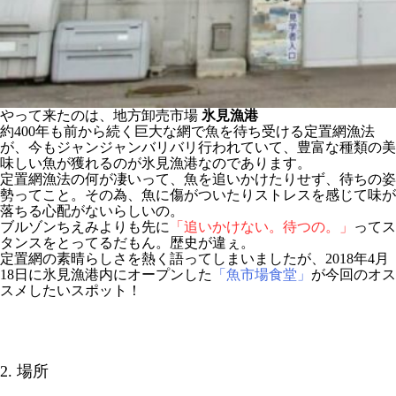
やって来たのは、地方卸売市場
氷見漁港
約400年も前から続く巨大な網で魚を待ち受ける定置網漁法
が、今もジャンジャンバリバリ行われていて、豊富な種類の美
味しい魚が獲れるのが氷見漁港なのであります。
定置網漁法の何が凄いって、魚を追いかけたりせず、待ちの姿
勢ってこと。その為、魚に傷がついたりストレスを感じて味が
落ちる心配がないらしいの。
ブルゾンちえみよりも先に
「追いかけない。待つの。」
ってス
タンスをとってるだもん。歴史が違ぇ。
定置網の素晴らしさを熱く語ってしまいましたが、2018年4月
18日に氷見漁港内にオープンした
「魚市場食堂」
が今回のオス
スメしたいスポット！
2. 場所