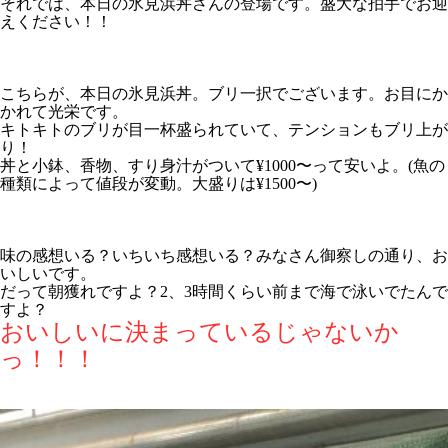
それでは、本日の氷見浜丼さんの登場です。盛大な拍手でお迎
えください！！
こちらが、本日の氷見浜丼。ブリ一択でございます。お目にか
かれて光栄です。
キトキトのブリが目一杯盛られていて、テンションもブリ上が
り！
丼と小鉢、香物、すり身汁がついて¥1000〜って安いよ。(魚の
種類によって値段が変動。大盛りは¥1500〜)
味の感想いる？いちいち感想いる？みなさん御察しの通り、お
いしいです。
だって朝獲れですよ？2、3時間くらい前まで海で泳いでたんで
すよ？
おいしいに決まっているじゃないか
っ！！！