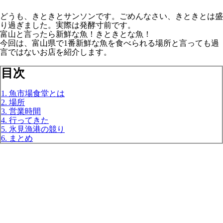
どうも、きときとサンソンです。ごめんなさい、きときとは盛
り過ぎました。実際は発酵寸前です。
富山と言ったら新鮮な魚！きときとな魚！
今回は、富山県で1番新鮮な魚を食べられる場所と言っても過
言ではないお店を紹介します。
目次
1. 魚市場食堂とは
2. 場所
3. 営業時間
4. 行ってきた
5. 氷見漁港の競り
6. まとめ