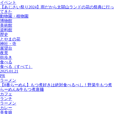
イベント
【あじさい祭り2024】雨だから太閤山ランドの花の祭典に行っ
てきた
動物園・植物園
博物館
美術館
資料館
歴史
とやまの花
神社・寺
展望台
夜景
街歩き
食べる
食べる
（すべて）
2025.01.21
PR
ラーメン
【8番らーめん】もつ煮好きは絶対食べるべし！野菜牛もつ煮
らーめん&牛もつ煮唐麺
カフェ
ランチ
ラーメン
カレー
美食娘