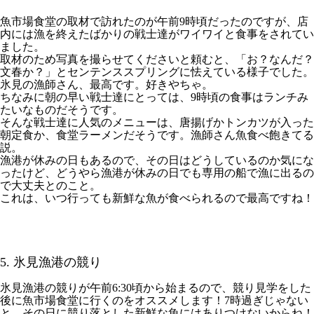
魚市場食堂の取材で訪れたのが午前9時頃だったのですが、店
内には漁を終えたばかりの戦士達がワイワイと食事をされてい
ました。
取材のため写真を撮らせてくださいと頼むと、「お？なんだ？
文春か？」とセンテンススプリングに怯えている様子でした。
氷見の漁師さん、最高です。好きやちゃ。
ちなみに朝の早い戦士達にとっては、9時頃の食事はランチみ
たいなものだそうです。
そんな戦士達に人気のメニューは、唐揚げかトンカツが入った
朝定食か、食堂ラーメンだそうです。漁師さん魚食べ飽きてる
説。
漁港が休みの日もあるので、その日はどうしているのか気にな
ったけど、どうやら漁港が休みの日でも専用の船で漁に出るの
で大丈夫とのこと。
これは、いつ行っても新鮮な魚が食べられるので最高ですね！
5. 氷見漁港の競り
氷見漁港の競りが午前6:30頃から始まるので、競り見学をした
後に魚市場食堂に行くのをオススメします！7時過ぎじゃない
と、その日に競り落とした新鮮な魚にはありつけないからね！