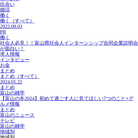
出会い
婚活
働く
働く
（すべて）
2022.09.03
PR
働く
社会人必見！！富山県社会人インターンシップ合同企業説明会
が面白い！
求人情報
インタビュー
お金
まとめ
まとめ
（すべて）
2024.01.22
まとめ
富山の雑学
【富山の冬2024】初めて過ごす人に見てほしい7つのこと+グ
ルメ情報
まとめ
富山のニュース
テレビ
富山の雑学
地域別
地域別