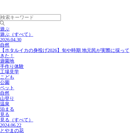
遊ぶ
遊ぶ
（すべて）
2026.04.30
自然
【ホタルイカの身投げ2026】旬や時期 地元民が実際に採って
きた！
遊園地
手作り体験
工場見学
こども
公園
ペット
自然
山登り
温泉
泊まる
見る
見る
（すべて）
2024.06.22
とやまの花