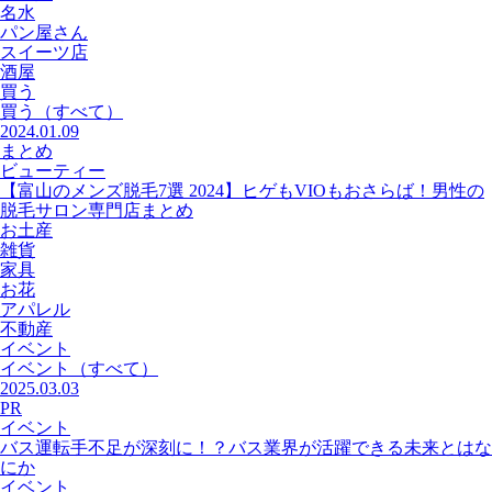
名水
パン屋さん
スイーツ店
酒屋
買う
買う
（すべて）
2024.01.09
まとめ
ビューティー
【富山のメンズ脱毛7選 2024】ヒゲもVIOもおさらば！男性の
脱毛サロン専門店まとめ
お土産
雑貨
家具
お花
アパレル
不動産
イベント
イベント
（すべて）
2025.03.03
PR
イベント
バス運転手不足が深刻に！？バス業界が活躍できる未来とはな
にか
イベント