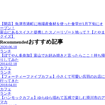
【開店】魚津市港町に地場産食材を使った食堂が1月下旬にオ
ープン！
富山にあるスイスと提携したスノーリゾート地って？【とやま
クイズ】
おすすめ記事
Recommended
2020.06.18
ランチ
【ぼてやん多奈加】富山でお好み焼きと言ったらここ！持ち帰
りしてみた
2014.02.18
カフェ
ランチ
【フォーティーファイブカフェ】小さくて可愛い呉羽のお店に
行ってきた
2018.04.01
カフェ
ランチ
【ハンモックカフェ】ゆらゆら揺れて五感で楽しむ滑川市のア
マカ