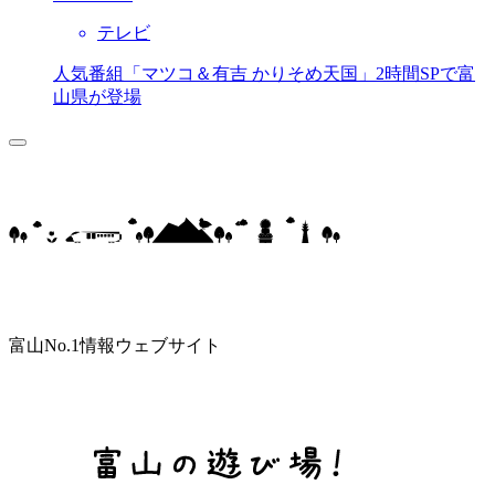
テレビ
人気番組「マツコ＆有吉 かりそめ天国」2時間SPで富
山県が登場
富山No.1情報ウェブサイト