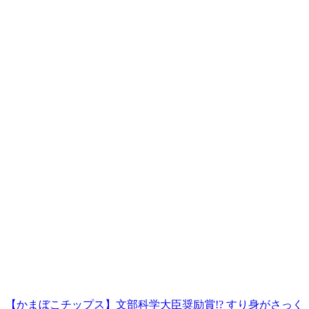
【かまぼこチップス】文部科学大臣奨励賞!? すり身がさっく