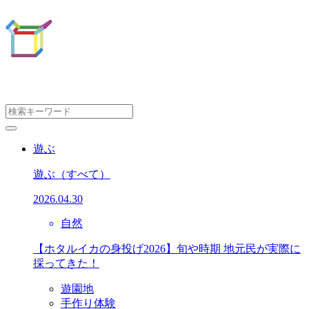
遊ぶ
遊ぶ
（すべて）
2026.04.30
自然
【ホタルイカの身投げ2026】旬や時期 地元民が実際に
採ってきた！
遊園地
手作り体験