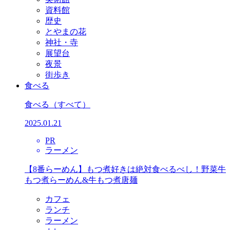
資料館
歴史
とやまの花
神社・寺
展望台
夜景
街歩き
食べる
食べる
（すべて）
2025.01.21
PR
ラーメン
【8番らーめん】もつ煮好きは絶対食べるべし！野菜牛
もつ煮らーめん&牛もつ煮唐麺
カフェ
ランチ
ラーメン