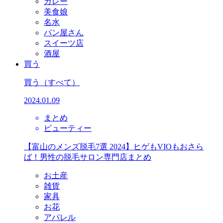
カレー
美食娘
名水
パン屋さん
スイーツ店
酒屋
買う
買う
（すべて）
2024.01.09
まとめ
ビューティー
【富山のメンズ脱毛7選 2024】ヒゲもVIOもおさら
ば！男性の脱毛サロン専門店まとめ
お土産
雑貨
家具
お花
アパレル