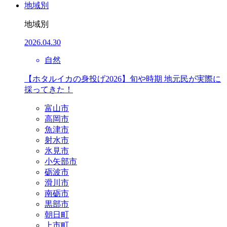
地域別
地域別
2026.04.30
自然
【ホタルイカの身投げ2026】旬や時期 地元民が実際に
採ってきた！
富山市
高岡市
魚津市
射水市
氷見市
小矢部市
砺波市
滑川市
南砺市
黒部市
朝日町
上市町