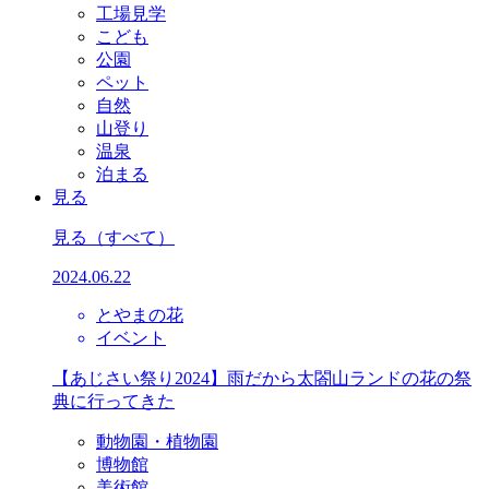
工場見学
こども
公園
ペット
自然
山登り
温泉
泊まる
見る
見る
（すべて）
2024.06.22
とやまの花
イベント
【あじさい祭り2024】雨だから太閤山ランドの花の祭
典に行ってきた
動物園・植物園
博物館
美術館