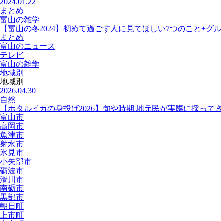
2024.01.22
まとめ
富山の雑学
【富山の冬2024】初めて過ごす人に見てほしい7つのこと+グ
まとめ
富山のニュース
テレビ
富山の雑学
地域別
地域別
2026.04.30
自然
【ホタルイカの身投げ2026】旬や時期 地元民が実際に採って
富山市
高岡市
魚津市
射水市
氷見市
小矢部市
砺波市
滑川市
南砺市
黒部市
朝日町
上市町