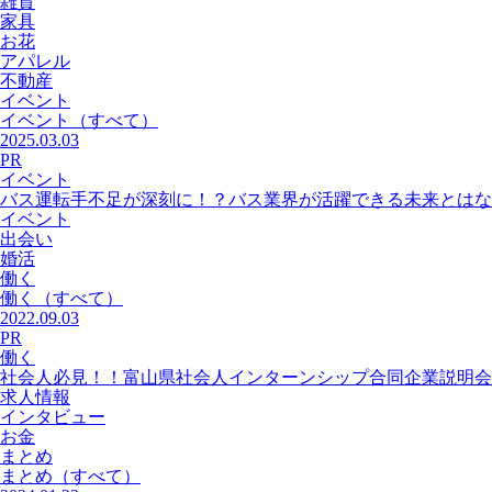
雑貨
家具
お花
アパレル
不動産
イベント
イベント
（すべて）
2025.03.03
PR
イベント
バス運転手不足が深刻に！？バス業界が活躍できる未来とはな
イベント
出会い
婚活
働く
働く
（すべて）
2022.09.03
PR
働く
社会人必見！！富山県社会人インターンシップ合同企業説明会
求人情報
インタビュー
お金
まとめ
まとめ
（すべて）