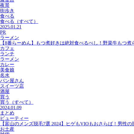
夜景
街歩き
食べる
食べる
（すべて）
2025.01.21
PR
ラーメン
【8番らーめん】もつ煮好きは絶対食べるべし！野菜牛もつ煮
カフェ
ランチ
ラーメン
カレー
美食娘
名水
パン屋さん
スイーツ店
酒屋
買う
買う
（すべて）
2024.01.09
まとめ
ビューティー
【富山のメンズ脱毛7選 2024】ヒゲもVIOもおさらば！男性
お土産