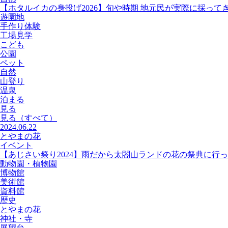
【ホタルイカの身投げ2026】旬や時期 地元民が実際に採って
遊園地
手作り体験
工場見学
こども
公園
ペット
自然
山登り
温泉
泊まる
見る
見る
（すべて）
2024.06.22
とやまの花
イベント
【あじさい祭り2024】雨だから太閤山ランドの花の祭典に行
動物園・植物園
博物館
美術館
資料館
歴史
とやまの花
神社・寺
展望台