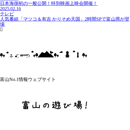
日本海側初の一般公開！特別映画上映会開催！
2025.02.16
テレビ
人気番組「マツコ＆有吉 かりそめ天国」2時間SPで富山県が登
場
富山No.1情報ウェブサイト