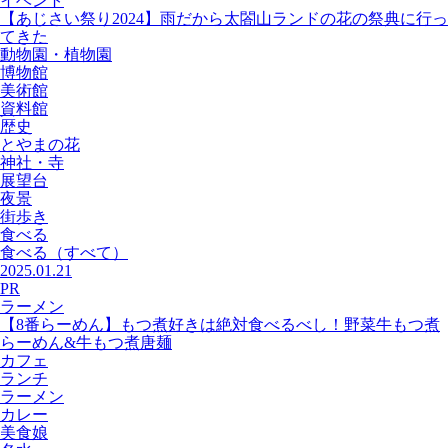
イベント
【あじさい祭り2024】雨だから太閤山ランドの花の祭典に行っ
てきた
動物園・植物園
博物館
美術館
資料館
歴史
とやまの花
神社・寺
展望台
夜景
街歩き
食べる
食べる
（すべて）
2025.01.21
PR
ラーメン
【8番らーめん】もつ煮好きは絶対食べるべし！野菜牛もつ煮
らーめん&牛もつ煮唐麺
カフェ
ランチ
ラーメン
カレー
美食娘