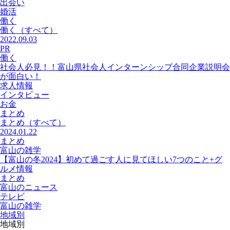
出会い
婚活
働く
働く
（すべて）
2022.09.03
PR
働く
社会人必見！！富山県社会人インターンシップ合同企業説明会
が面白い！
求人情報
インタビュー
お金
まとめ
まとめ
（すべて）
2024.01.22
まとめ
富山の雑学
【富山の冬2024】初めて過ごす人に見てほしい7つのこと+グ
ルメ情報
まとめ
富山のニュース
テレビ
富山の雑学
地域別
地域別