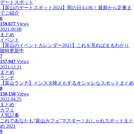
デートスポット
【富山のデートスポット2024】雨の日もOK！最新から定番ま
でご紹介
6
159,677
Views
2021.09.08
まとめ
イベント
【富山のイベントカレンダー2021】これを見ればまるわかり
随時更新中
7
157,947
Views
2021.12.31
まとめ
ランチ
【富山ランチ】インスタ映えもするオシャレなスポットまとめ
8
150,150
Views
2022.04.25
まとめ
カフェ
人気記事
これであなたも“富山カフェ”マスター！おしゃれスポットまと
め 2021
9