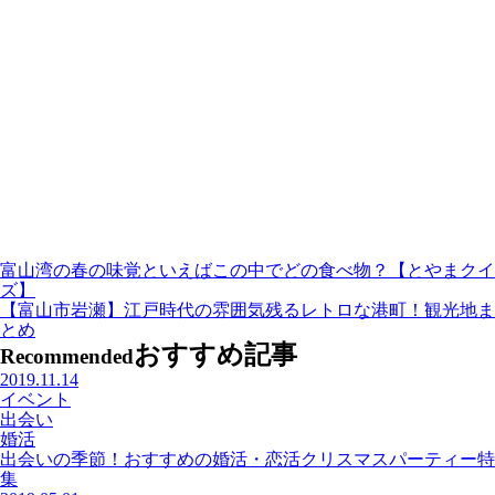
富山湾の春の味覚といえばこの中でどの食べ物？【とやまクイ
ズ】
【富山市岩瀬】江戸時代の雰囲気残るレトロな港町！観光地ま
とめ
おすすめ記事
Recommended
2019.11.14
イベント
出会い
婚活
出会いの季節！おすすめの婚活・恋活クリスマスパーティー特
集