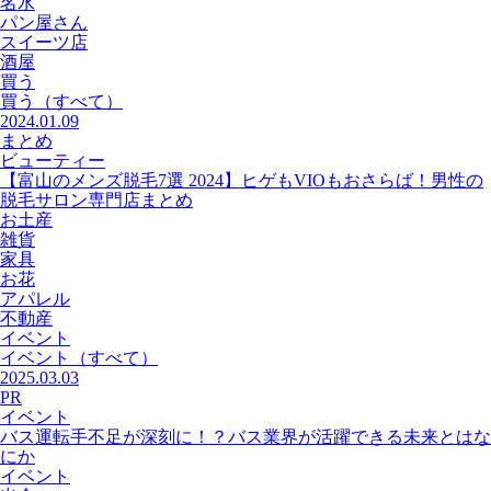
名水
パン屋さん
スイーツ店
酒屋
買う
買う
（すべて）
2024.01.09
まとめ
ビューティー
【富山のメンズ脱毛7選 2024】ヒゲもVIOもおさらば！男性の
脱毛サロン専門店まとめ
お土産
雑貨
家具
お花
アパレル
不動産
イベント
イベント
（すべて）
2025.03.03
PR
イベント
バス運転手不足が深刻に！？バス業界が活躍できる未来とはな
にか
イベント