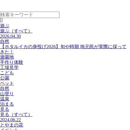
遊ぶ
遊ぶ
（すべて）
2026.04.30
自然
【ホタルイカの身投げ2026】旬や時期 地元民が実際に採って
きた！
遊園地
手作り体験
工場見学
こども
公園
ペット
自然
山登り
温泉
泊まる
見る
見る
（すべて）
2024.06.22
とやまの花