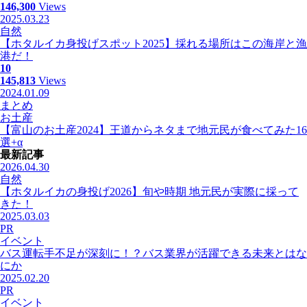
146,300
Views
2025.03.23
自然
【ホタルイカ身投げスポット2025】採れる場所はこの海岸と漁
港だ！
10
145,813
Views
2024.01.09
まとめ
お土産
【富山のお土産2024】王道からネタまで地元民が食べてみた16
選+α
最新記事
2026.04.30
自然
【ホタルイカの身投げ2026】旬や時期 地元民が実際に採って
きた！
2025.03.03
PR
イベント
バス運転手不足が深刻に！？バス業界が活躍できる未来とはな
にか
2025.02.20
PR
イベント