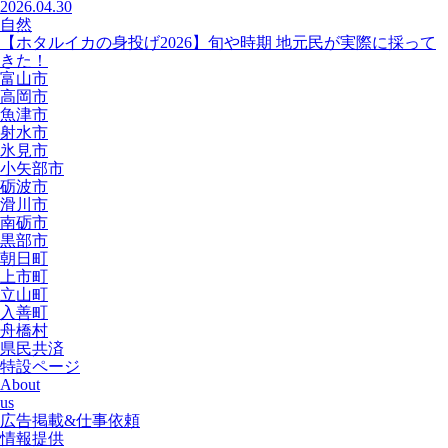
2026.04.30
自然
【ホタルイカの身投げ2026】旬や時期 地元民が実際に採って
きた！
富山市
高岡市
魚津市
射水市
氷見市
小矢部市
砺波市
滑川市
南砺市
黒部市
朝日町
上市町
立山町
入善町
舟橋村
県民共済
特設ページ
About
us
広告掲載&仕事依頼
情報提供