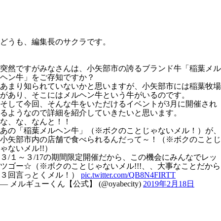
どうも、編集長のサクラです。
突然ですがみなさんは、小矢部市の誇るブランド牛「稲葉メル
ヘン牛」をご存知ですか？
あまり知られていないかと思いますが、小矢部市には稲葉牧場
があり、そこにはメルヘン牛という牛がいるのです。
そして今回、そんな牛をいただけるイベントが3月に開催され
るようなので詳細を紹介していきたいと思います。
な、な、なんと！！
あの「稲葉メルヘン牛」（※ボクのことじゃないメル！）が、
小矢部市内の店舗で食べられるんだって～！（※ボクのことじ
ゃないメル!!）
３/１～３/17の期間限定開催だから、この機会にみんなでレッ
ツゴー☆（※ボクのことじゃないメル!!!、、大事なことだから
３回言っとくメル！）
pic.twitter.com/QB8N4FIRTT
— メルギューくん【公式】 (@oyabecity)
2019年2月18日