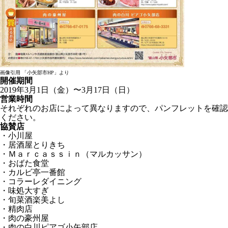
画像引用 「小矢部市HP」より
開催期間
2019年3月1日（金）〜3月17日（日）
営業時間
それぞれのお店によって異なりますので、パンフレットを確認
ください。
協賛店
・小川屋
・居酒屋とりきち
・Ｍａｒｃａｓｓｉｎ（マルカッサン）
・おばた食堂
・カルビ亭一番館
・コラーレダイニング
・味処大すぎ
・旬菜酒楽美よし
・精肉店
・肉の豪州屋
・肉の白川ピアゴ小矢部店