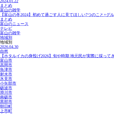
2024.01.22
まとめ
富山の雑学
【富山の冬2024】初めて過ごす人に見てほしい7つのこと+グ
まとめ
富山のニュース
テレビ
富山の雑学
地域別
地域別
2026.04.30
自然
【ホタルイカの身投げ2026】旬や時期 地元民が実際に採って
富山市
高岡市
魚津市
射水市
氷見市
小矢部市
砺波市
滑川市
南砺市
黒部市
朝日町
上市町