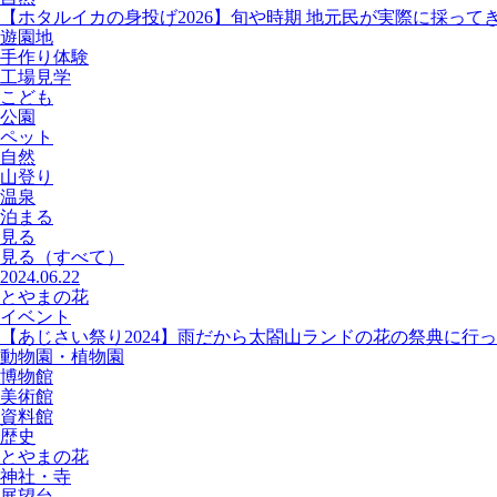
【ホタルイカの身投げ2026】旬や時期 地元民が実際に採って
遊園地
手作り体験
工場見学
こども
公園
ペット
自然
山登り
温泉
泊まる
見る
見る
（すべて）
2024.06.22
とやまの花
イベント
【あじさい祭り2024】雨だから太閤山ランドの花の祭典に行
動物園・植物園
博物館
美術館
資料館
歴史
とやまの花
神社・寺
展望台