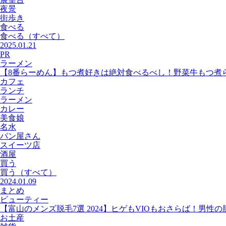
夜景
街歩き
食べる
食べる
（すべて）
2025.01.21
PR
ラーメン
【8番らーめん】もつ煮好きは絶対食べるべし！野菜牛もつ煮
カフェ
ランチ
ラーメン
カレー
美食娘
名水
パン屋さん
スイーツ店
酒屋
買う
買う
（すべて）
2024.01.09
まとめ
ビューティー
【富山のメンズ脱毛7選 2024】ヒゲもVIOもおさらば！男性
お土産