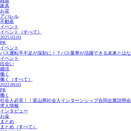
雑貨
家具
お花
アパレル
不動産
イベント
イベント
（すべて）
2025.03.03
PR
イベント
バス運転手不足が深刻に！？バス業界が活躍できる未来とはな
イベント
出会い
婚活
働く
働く
（すべて）
2022.09.03
PR
働く
社会人必見！！富山県社会人インターンシップ合同企業説明会
求人情報
インタビュー
お金
まとめ
まとめ
（すべて）