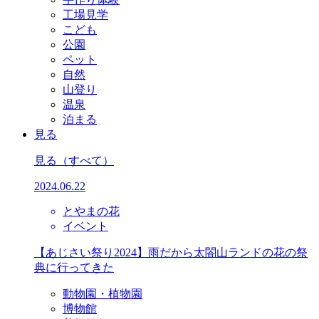
工場見学
こども
公園
ペット
自然
山登り
温泉
泊まる
見る
見る
（すべて）
2024.06.22
とやまの花
イベント
【あじさい祭り2024】雨だから太閤山ランドの花の祭
典に行ってきた
動物園・植物園
博物館