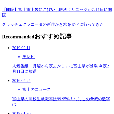
【開院】富山市上袋にこばやし眼科クリニックが7月1日に開
院
グラッチェグラニータの新作かき氷を食べに行ってきた
おすすめ記事
Recommended
2019.02.11
テレビ
人気番組「月曜から夜ふかし」に富山県が登場 今夜2
月11日に放送
2016.05.25
富山のニュース
富山県の高校生就職率は99.95%！なにこの脅威の数字
は
2019.01.30