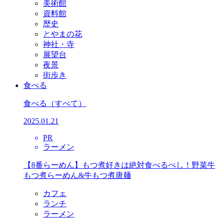
美術館
資料館
歴史
とやまの花
神社・寺
展望台
夜景
街歩き
食べる
食べる
（すべて）
2025.01.21
PR
ラーメン
【8番らーめん】もつ煮好きは絶対食べるべし！野菜牛
もつ煮らーめん&牛もつ煮唐麺
カフェ
ランチ
ラーメン