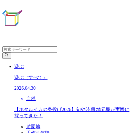
遊ぶ
遊ぶ
（すべて）
2026.04.30
自然
【ホタルイカの身投げ2026】旬や時期 地元民が実際に
採ってきた！
遊園地
手作り体験