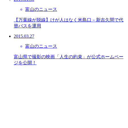
富山のニュース
【万葉線が脱線】けが人はなく米島口－新吉久間で代
替バスを運用
2015.03.27
富山のニュース
富山県で撮影の映画「人生の約束」が公式ホームペー
ジを公開！