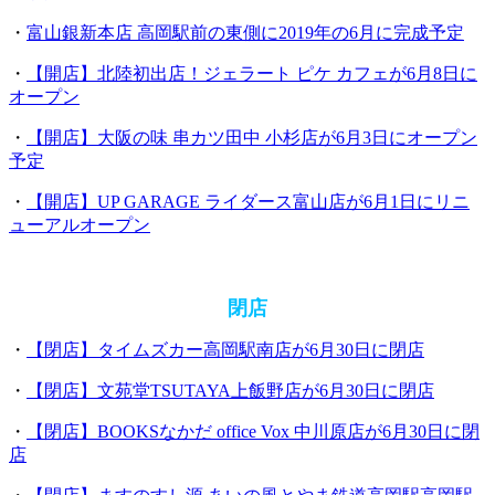
・
富山銀新本店 高岡駅前の東側に2019年の6月に完成予定
・
【開店】北陸初出店！ジェラート ピケ カフェが6月8日に
オープン
・
【開店】大阪の味 串カツ田中 小杉店が6月3日にオープン
予定
・
【開店】UP GARAGE ライダース富山店が6月1日にリニ
ューアルオープン
閉店
・
【閉店】タイムズカー高岡駅南店が6月30日に閉店
・
【閉店】文苑堂TSUTAYA上飯野店が6月30日に閉店
・
【閉店】BOOKSなかだ office Vox 中川原店が6月30日に閉
店