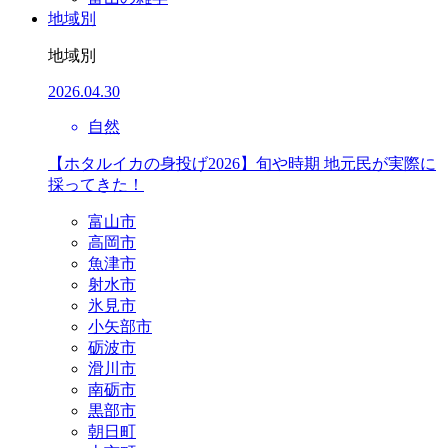
地域別
地域別
2026.04.30
自然
【ホタルイカの身投げ2026】旬や時期 地元民が実際に
採ってきた！
富山市
高岡市
魚津市
射水市
氷見市
小矢部市
砺波市
滑川市
南砺市
黒部市
朝日町