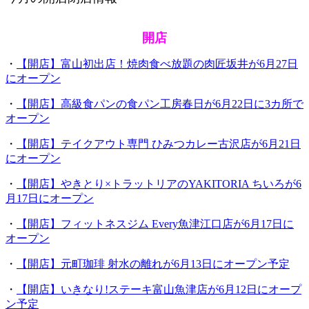
開店
・
【開店】富山初出店！焼肉食べ放題の肉匠坂井が6月27日
にオープン
・
【開店】高級食パンの食パン工房春日が6月22日に3カ所で
オープン
・
【開店】テイクアウト専門 ひみつカレー古沢店が6月21日
にオープン
・
【開店】やきとり×トラットリアのYAKITORIA ちいろが6
月17日にオープン
・
【開店】フィットネスジム Every魚津江口店が6月17日に
オープン
・
【開店】元町珈琲 射水の離れが6月13日にオープン予定
・
【開店】いきなり!ステーキ富山魚津店が6月12日にオープ
ン予定