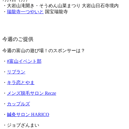
・大岩山滝開き・そうめん山菜まつり 大岩山日石寺境内
・
瑞龍寺一つやいと
国宝瑞龍寺
今週のご提供
今週の富山の遊び場！のスポンサーは？
・
#富山イベント部
・
リブラン
・
キラ恋とやま
・
メンズ脱毛サロン Recze
・
カップルズ
・
鍼灸サロン HARICO
・ジョブざんまい