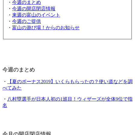
・
今週のまとめ
・
今週の開店閉店情報
・
来週の富山のイベント
・
今週のご提供
・
富山の遊び場！からのお知らせ
今週のまとめ
・
【夏のボーナス2019】いくらもらったの？使い道などを調
べてみた
・
八村塁選手が日本人初の1巡目！ウィザーズが全体9位で指
名
今月の開店閉店情報