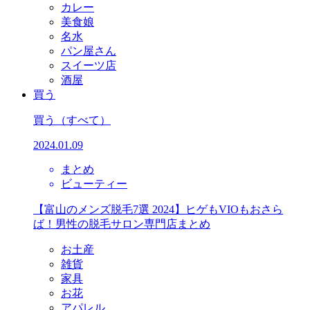
カレー
美食娘
名水
パン屋さん
スイーツ店
酒屋
買う
買う
（すべて）
2024.01.09
まとめ
ビューティー
【富山のメンズ脱毛7選 2024】ヒゲもVIOもおさら
ば！男性の脱毛サロン専門店まとめ
お土産
雑貨
家具
お花
アパレル