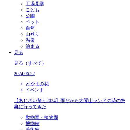
工場見学
こども
公園
ペット
自然
山登り
温泉
泊まる
見る
見る
（すべて）
2024.06.22
とやまの花
イベント
【あじさい祭り2024】雨だから太閤山ランドの花の祭
典に行ってきた
動物園・植物園
博物館
美術館