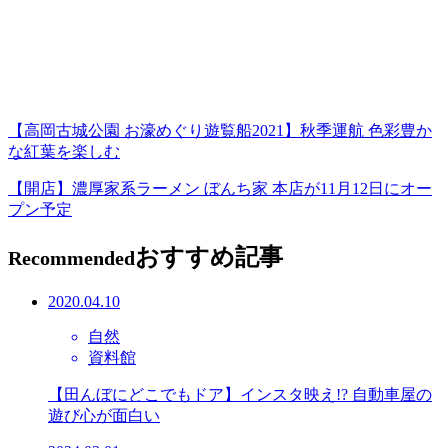
【高岡古城公園 お濠めぐり遊覧船2021】秋季運航 色彩豊か
な紅葉を楽しむ
【開店】濃厚家系ラーメン ぼんち家 本店が11月12日にオー
プン予定
おすすめ記事
Recommended
2020.04.10
自然
資料館
【田んぼにどこでもドア】インスタ映え!? 自動車屋の
遊び心が面白い