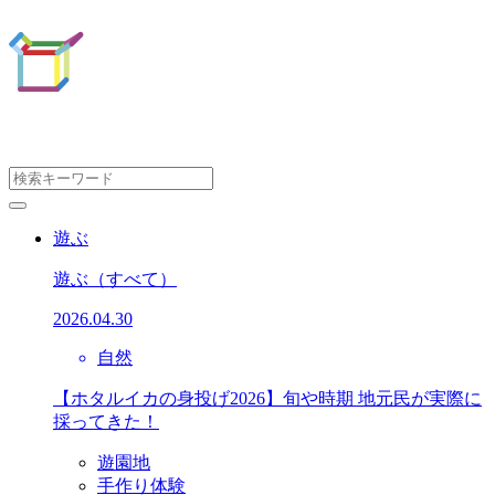
遊ぶ
遊ぶ
（すべて）
2026.04.30
自然
【ホタルイカの身投げ2026】旬や時期 地元民が実際に
採ってきた！
遊園地
手作り体験