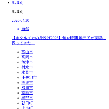
地域別
地域別
2026.04.30
自然
【ホタルイカの身投げ2026】旬や時期 地元民が実際に
採ってきた！
富山市
高岡市
魚津市
射水市
氷見市
小矢部市
砺波市
滑川市
南砺市
黒部市
朝日町
上市町