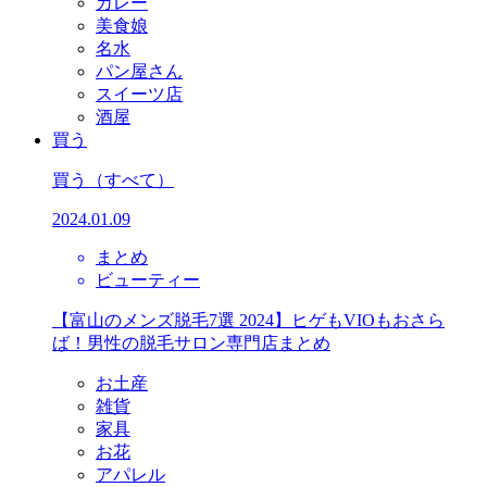
カレー
美食娘
名水
パン屋さん
スイーツ店
酒屋
買う
買う
（すべて）
2024.01.09
まとめ
ビューティー
【富山のメンズ脱毛7選 2024】ヒゲもVIOもおさら
ば！男性の脱毛サロン専門店まとめ
お土産
雑貨
家具
お花
アパレル