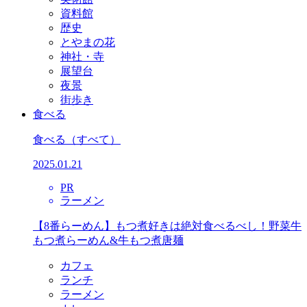
資料館
歴史
とやまの花
神社・寺
展望台
夜景
街歩き
食べる
食べる
（すべて）
2025.01.21
PR
ラーメン
【8番らーめん】もつ煮好きは絶対食べるべし！野菜牛
もつ煮らーめん&牛もつ煮唐麺
カフェ
ランチ
ラーメン