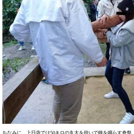
ちなみに、上日寺では50キロの丸太を担いで鐘を鳴らす奇祭