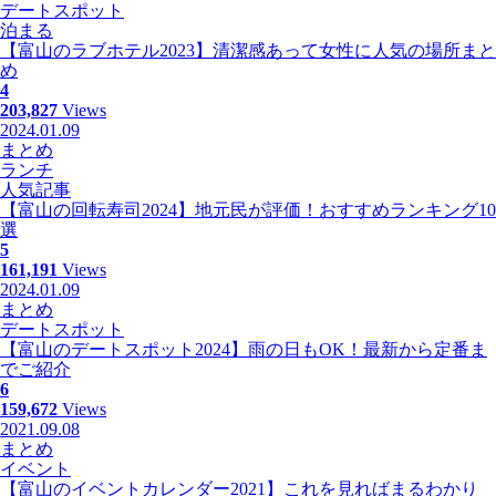
デートスポット
泊まる
【富山のラブホテル2023】清潔感あって女性に人気の場所まと
め
4
203,827
Views
2024.01.09
まとめ
ランチ
人気記事
【富山の回転寿司2024】地元民が評価！おすすめランキング10
選
5
161,191
Views
2024.01.09
まとめ
デートスポット
【富山のデートスポット2024】雨の日もOK！最新から定番ま
でご紹介
6
159,672
Views
2021.09.08
まとめ
イベント
【富山のイベントカレンダー2021】これを見ればまるわかり