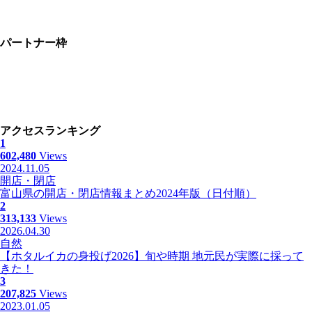
パートナー枠
アクセスランキング
1
602,480
Views
2024.11.05
開店・閉店
富山県の開店・閉店情報まとめ2024年版（日付順）
2
313,133
Views
2026.04.30
自然
【ホタルイカの身投げ2026】旬や時期 地元民が実際に採って
きた！
3
207,825
Views
2023.01.05