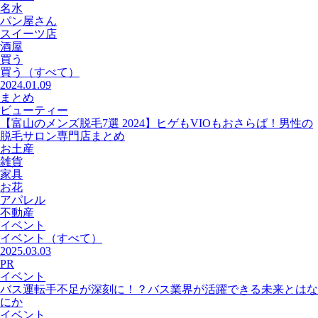
名水
パン屋さん
スイーツ店
酒屋
買う
買う
（すべて）
2024.01.09
まとめ
ビューティー
【富山のメンズ脱毛7選 2024】ヒゲもVIOもおさらば！男性の
脱毛サロン専門店まとめ
お土産
雑貨
家具
お花
アパレル
不動産
イベント
イベント
（すべて）
2025.03.03
PR
イベント
バス運転手不足が深刻に！？バス業界が活躍できる未来とはな
にか
イベント