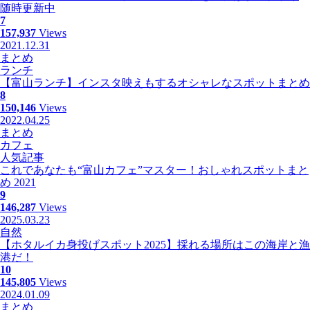
随時更新中
7
157,937
Views
2021.12.31
まとめ
ランチ
【富山ランチ】インスタ映えもするオシャレなスポットまとめ
8
150,146
Views
2022.04.25
まとめ
カフェ
人気記事
これであなたも“富山カフェ”マスター！おしゃれスポットまと
め 2021
9
146,287
Views
2025.03.23
自然
【ホタルイカ身投げスポット2025】採れる場所はこの海岸と漁
港だ！
10
145,805
Views
2024.01.09
まとめ