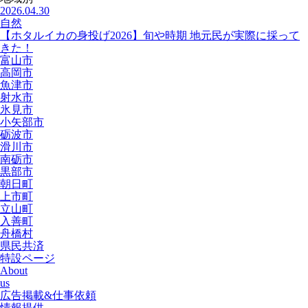
2026.04.30
自然
【ホタルイカの身投げ2026】旬や時期 地元民が実際に採って
きた！
富山市
高岡市
魚津市
射水市
氷見市
小矢部市
砺波市
滑川市
南砺市
黒部市
朝日町
上市町
立山町
入善町
舟橋村
県民共済
特設ページ
About
us
広告掲載&仕事依頼
情報提供