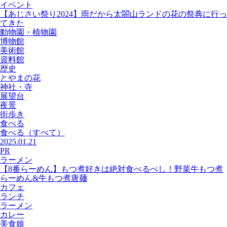
イベント
【あじさい祭り2024】雨だから太閤山ランドの花の祭典に行っ
てきた
動物園・植物園
博物館
美術館
資料館
歴史
とやまの花
神社・寺
展望台
夜景
街歩き
食べる
食べる
（すべて）
2025.01.21
PR
ラーメン
【8番らーめん】もつ煮好きは絶対食べるべし！野菜牛もつ煮
らーめん&牛もつ煮唐麺
カフェ
ランチ
ラーメン
カレー
美食娘