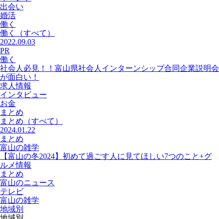
出会い
婚活
働く
働く
（すべて）
2022.09.03
PR
働く
社会人必見！！富山県社会人インターンシップ合同企業説明会
が面白い！
求人情報
インタビュー
お金
まとめ
まとめ
（すべて）
2024.01.22
まとめ
富山の雑学
【富山の冬2024】初めて過ごす人に見てほしい7つのこと+グ
ルメ情報
まとめ
富山のニュース
テレビ
富山の雑学
地域別
地域別