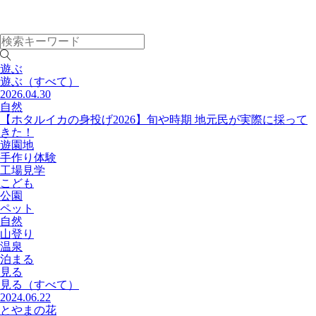
遊ぶ
遊ぶ
（すべて）
2026.04.30
自然
【ホタルイカの身投げ2026】旬や時期 地元民が実際に採って
きた！
遊園地
手作り体験
工場見学
こども
公園
ペット
自然
山登り
温泉
泊まる
見る
見る
（すべて）
2024.06.22
とやまの花