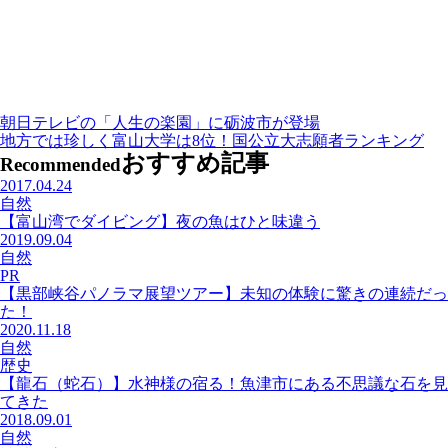
朝日テレビの「人生の楽園」に砺波市が登場
地方では珍しく富山大学は8位！国公立大志願者ランキング
おすすめ記事
Recommended
2017.04.24
自然
【富山湾でダイビング】夜の魚はひと味違う
2019.09.04
自然
PR
【黒部峡谷パノラマ展望ツアー】未知の体験に驚きの連続だっ
た！
2020.11.18
自然
歴史
【龍石（蛇石）】水神様の宿る！魚津市にある不思議な石を見
てきた
2018.09.01
自然