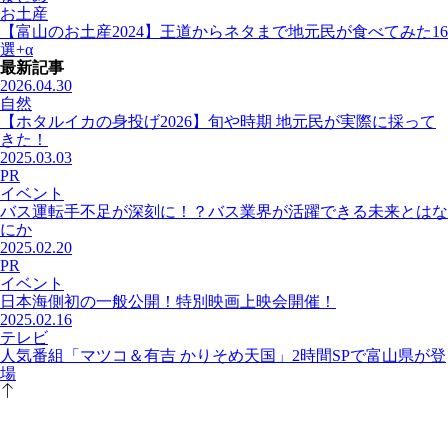
お土産
【富山のお土産2024】王道からネタまで地元民が食べてみた16
選+α
最新記事
2026.04.30
自然
【ホタルイカの身投げ2026】旬や時期 地元民が実際に採って
きた！
2025.03.03
PR
イベント
バス運転手不足が深刻に！？バス業界が活躍できる未来とはな
にか
2025.02.20
PR
イベント
日本海側初の一般公開！特別映画上映会開催！
2025.02.16
テレビ
人気番組「マツコ＆有吉 かりそめ天国」2時間SPで富山県が登
場