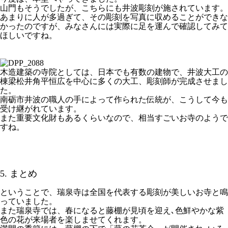
山門もそうでしたが、こちらにも井波彫刻が施されています。
あまりに人が多過ぎて、その彫刻を写真に収めることができな
かったのですが、みなさんには実際に足を運んで確認してみて
ほしいですね。
木造建築の寺院としては、日本でも有数の建物で、井波大工の
棟梁松井角平恒広を中心に多くの大工、彫刻師が完成させまし
た。
南砺市井波の職人の手によって作られた伝統が、こうして今も
受け継がれています。
また重要文化財もあるくらいなので、相当すごいお寺のようで
すね。
5. まとめ
ということで、瑞泉寺は全国を代表する彫刻が美しいお寺と鳴
っていました。
また瑞泉寺では、春になると藤棚が見頃を迎え､色鮮やかな紫
色の花が来場者を楽しませてくれます。