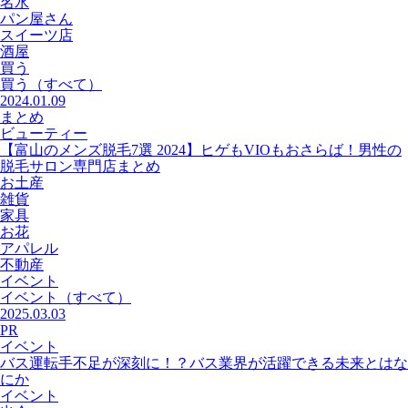
名水
パン屋さん
スイーツ店
酒屋
買う
買う
（すべて）
2024.01.09
まとめ
ビューティー
【富山のメンズ脱毛7選 2024】ヒゲもVIOもおさらば！男性の
脱毛サロン専門店まとめ
お土産
雑貨
家具
お花
アパレル
不動産
イベント
イベント
（すべて）
2025.03.03
PR
イベント
バス運転手不足が深刻に！？バス業界が活躍できる未来とはな
にか
イベント