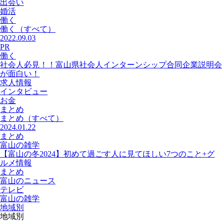
出会い
婚活
働く
働く
（すべて）
2022.09.03
PR
働く
社会人必見！！富山県社会人インターンシップ合同企業説明会
が面白い！
求人情報
インタビュー
お金
まとめ
まとめ
（すべて）
2024.01.22
まとめ
富山の雑学
【富山の冬2024】初めて過ごす人に見てほしい7つのこと+グ
ルメ情報
まとめ
富山のニュース
テレビ
富山の雑学
地域別
地域別