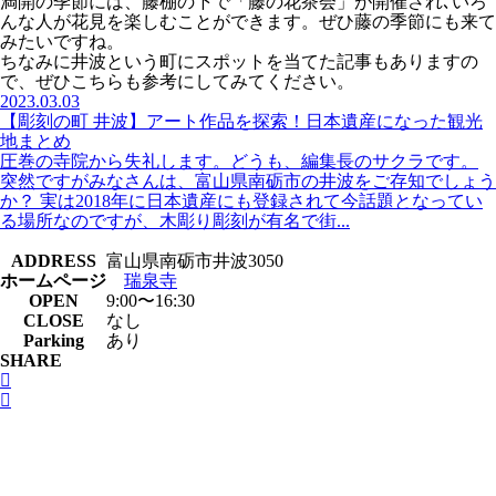
満開の季節には、藤棚の下で「藤の花茶会」が開催され､いろ
んな人が花見を楽しむことができます。ぜひ藤の季節にも来て
みたいですね。
ちなみに井波という町にスポットを当てた記事もありますの
で、ぜひこちらも参考にしてみてください。
2023.03.03
【彫刻の町 井波】アート作品を探索！日本遺産になった観光
地まとめ
圧巻の寺院から失礼します。どうも、編集長のサクラです。
突然ですがみなさんは、富山県南砺市の井波をご存知でしょう
か？ 実は2018年に日本遺産にも登録されて今話題となってい
る場所なのですが、木彫り彫刻が有名で街...
ADDRESS
富山県南砺市井波3050
ホームページ
瑞泉寺
OPEN
9:00〜16:30
CLOSE
なし
Parking
あり
SHARE