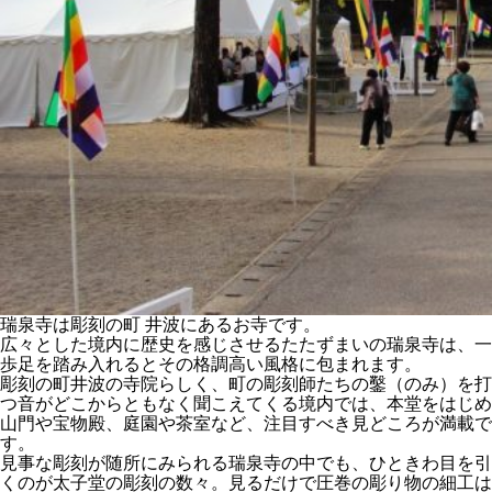
瑞泉寺は彫刻の町 井波にあるお寺です。
広々とした境内に歴史を感じさせるたたずまいの瑞泉寺は、一
歩足を踏み入れるとその格調高い風格に包まれます。
彫刻の町井波の寺院らしく、町の彫刻師たちの鑿（のみ）を打
つ音がどこからともなく聞こえてくる境内では、本堂をはじめ
山門や宝物殿、庭園や茶室など、注目すべき見どころが満載で
す。
見事な彫刻が随所にみられる瑞泉寺の中でも、ひときわ目を引
くのが太子堂の彫刻の数々。見るだけで圧巻の彫り物の細工は