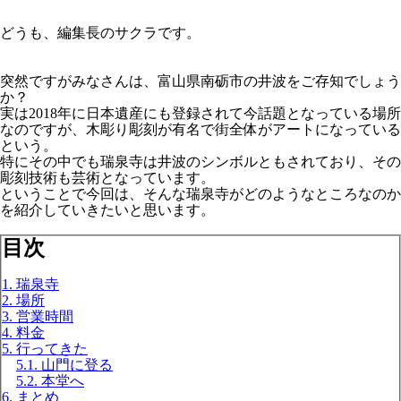
どうも、編集長のサクラです。
突然ですがみなさんは、富山県南砺市の井波をご存知でしょう
か？
実は2018年に日本遺産にも登録されて今話題となっている場所
なのですが、木彫り彫刻が有名で街全体がアートになっている
という。
特にその中でも瑞泉寺は井波のシンボルともされており、その
彫刻技術も芸術となっています。
ということで今回は、そんな瑞泉寺がどのようなところなのか
を紹介していきたいと思います。
目次
1. 瑞泉寺
2. 場所
3. 営業時間
4. 料金
5. 行ってきた
5.1. 山門に登る
5.2. 本堂へ
6. まとめ