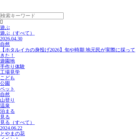
遊ぶ
遊ぶ
（すべて）
2026.04.30
自然
【ホタルイカの身投げ2026】旬や時期 地元民が実際に採って
きた！
遊園地
手作り体験
工場見学
こども
公園
ペット
自然
山登り
温泉
泊まる
見る
見る
（すべて）
2024.06.22
とやまの花