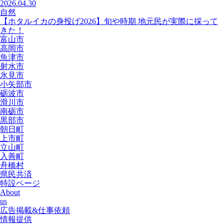
2026.04.30
自然
【ホタルイカの身投げ2026】旬や時期 地元民が実際に採って
きた！
富山市
高岡市
魚津市
射水市
氷見市
小矢部市
砺波市
滑川市
南砺市
黒部市
朝日町
上市町
立山町
入善町
舟橋村
県民共済
特設ページ
About
us
広告掲載&仕事依頼
情報提供