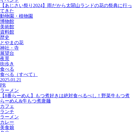
イベント
【あじさい祭り2024】雨だから太閤山ランドの花の祭典に行っ
てきた
動物園・植物園
博物館
美術館
資料館
歴史
とやまの花
神社・寺
展望台
夜景
街歩き
食べる
食べる
（すべて）
2025.01.21
PR
ラーメン
【8番らーめん】もつ煮好きは絶対食べるべし！野菜牛もつ煮
らーめん&牛もつ煮唐麺
カフェ
ランチ
ラーメン
カレー
美食娘