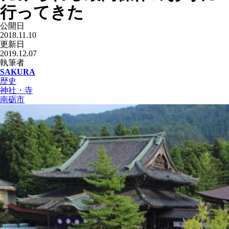
行ってきた
公開日
2018.11.10
更新日
2019.12.07
執筆者
SAKURA
歴史
神社・寺
南砺市